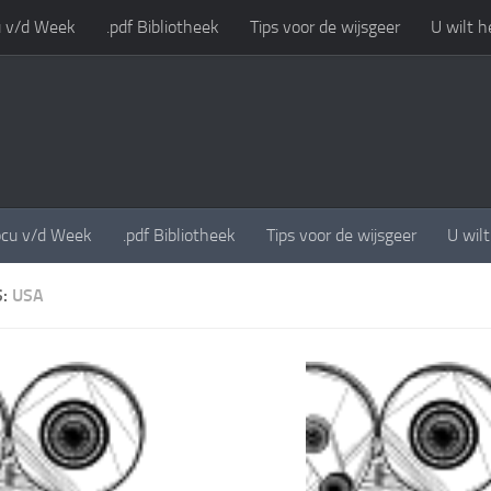
 v/d Week
.pdf Bibliotheek
Tips voor de wijsgeer
U wilt h
cu v/d Week
.pdf Bibliotheek
Tips voor de wijsgeer
U wil
S:
USA