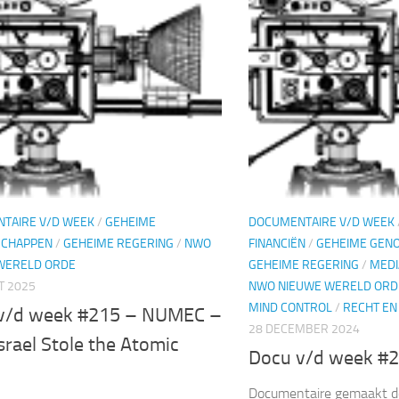
TAIRE V/D WEEK
/
GEHEIME
DOCUMENTAIRE V/D WEEK
SCHAPPEN
/
GEHEIME REGERING
/
NWO
FINANCIËN
/
GEHEIME GEN
WERELD ORDE
GEHEIME REGERING
/
MEDI
T 2025
NWO NIEUWE WERELD ORD
MIND CONTROL
/
RECHT EN
v/d week #215 – NUMEC –
28 DECEMBER 2024
rael Stole the Atomic
Docu v/d week #2
Documentaire gemaakt d