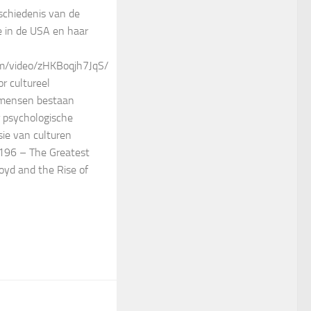
schiedenis van de
e in de USA en haar
om/video/zHKBoqjh7JqS/
or cultureel
 mensen bestaan
r psychologische
sie van culturen
#196 – The Greatest
oyd and the Rise of