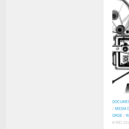
DOCUMEN
/
MEDIA 
ORDE
/
R
8 MEI 20