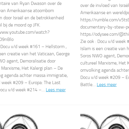
taire van Ryan Dwason over de
over de invloed van Israë
l van Amerikaanse atoombom
Amerikaanse en wereldpol
 door Israël en de betrokkenheid
https://rumble.com/v5ts
l bij de moord op JFK.
documentary-by-stew-pe
/www.youtube.com/watch?
https://odysee.com/@th
09nBlo
Zie ook : Docu v/d week 
: Docu v/d week #161 – Hellstorm ,
Islam is een creatie van 
 een creatie van het Vaticaan, George
Soros NWO agent, Demora
O agent, Demoralisatie door
cultureel Marxisme, Het K
l Marxisme, Het Kalergi plan – De
omvolking agenda achter
g agenda achter massa immigratie,
Docu v/d week #209 – Eu
 week #209 – Europa: The Last
Battle…
Lees meer
 Docu v/d week #214 –…
Lees meer