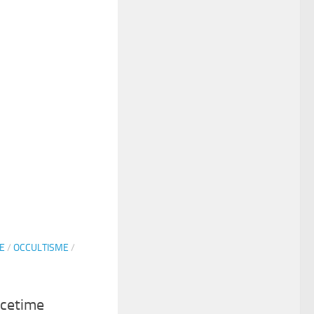
E
/
OCCULTISME
/
eacetime