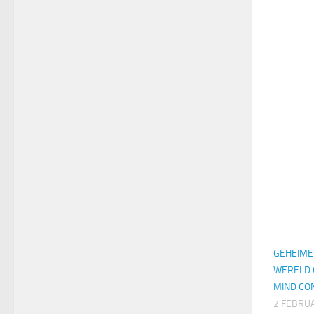
GEHEIME
WERELD 
MIND CO
2 FEBRUA