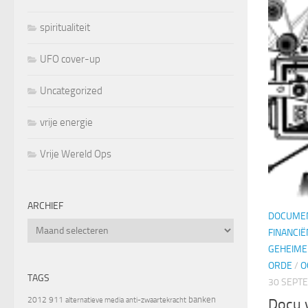
spiritualiteit
UFO cover-up
Uncategorized
vrije energie
Vrije Wereld Ops
ARCHIEF
DOCUMEN
Archief
FINANCIË
GEHEIME
ORDE
/
O
TAGS
30 SEPT
banken
2012
911
alternatieve media
anti-zwaartekracht
Docu 