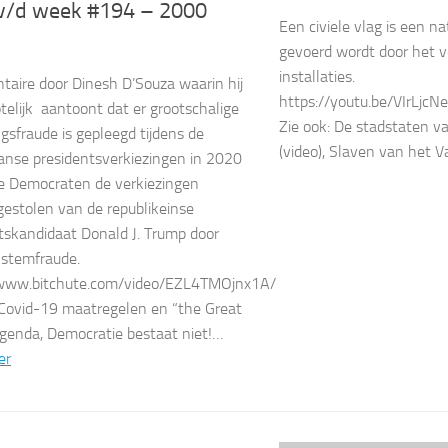
v/d week #194 – 2000
Een civiele vlag is een na
gevoerd wordt door het vo
installaties.
aire door Dinesh D’Souza waarin hij
https://youtu.be/VIrLjcN
elijk aantoont dat er grootschalige
Zie ook: De stadstaten v
ngsfraude is gepleegd tijdens de
(video), Slaven van het 
nse presidentsverkiezingen in 2020
e Democraten de verkiezingen
estolen van de republikeinse
tskandidaat Donald J. Trump door
 stemfraude.
/www.bitchute.com/video/EZL4TMOjnx1A/
 Covid-19 maatregelen en “the Great
genda, Democratie bestaat niet!…
er