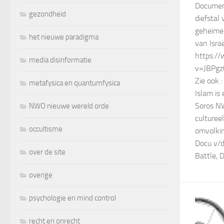
Documen
gezondheid
diefsta
geheimen
het nieuwe paradigma
van Israë
https:/
media disinformatie
v=JBPgz
Zie ook 
metafysica en quantumfysica
Islam is
Soros NW
NWO nieuwe wereld orde
culturee
occultisme
omvolkin
Docu v/d
over de site
Battle,
overige
psychologie en mind control
recht en onrecht