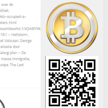
l over de
itiek.
9sb–occupied-a-
ters..html
isworldworks:1/zQrk8YMcoIKx:b
#161 – Hellstorm ,
het Vaticaan, George
lisatie door
alergi plan – De
 massa immigratie,
ropa: The Last