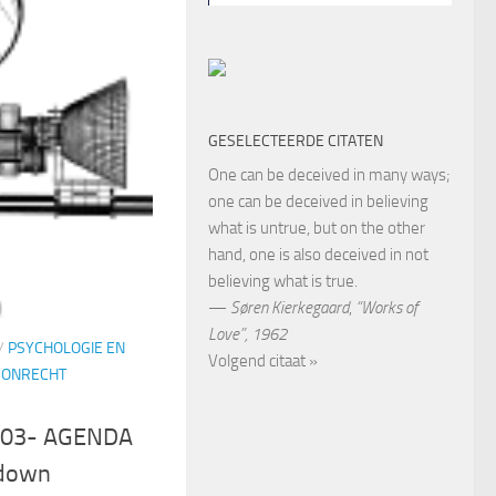
GESELECTEERDE CITATEN
One can be deceived in many ways;
one can be deceived in believing
what is untrue, but on the other
hand, one is also deceived in not
believing what is true.
—
Søren Kierkegaard
,
“Works of
Love”, 1962
/
PSYCHOLOGIE EN
Volgend citaat »
 ONRECHT
203- AGENDA
 down