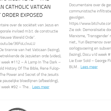
Documentaire over de ge
N CATHOLIC VATICAN
communistische infiltrati
T ORDER EXPOSED
gevolgen.
https://www.bitchute.c
aire over de sociëteit van Jezus en
Zie ook: Demoralisatie do
porale invloed m.b.t. de constructie
Marxisme, ‘Transgender’
Nieuwe Wereld Orde”.
niet., Yuri Bezmenov ove
youtu.be/36FoLclxuLU
oorlogsvoering en subver
De tirannie van het Vaticaan (lezing),
(lezing), Docu v/d week 
etrekkende de Jezuïeten orde (video),
Lie Ever Sold – George Fl
d week #112 – A Lamp In The Dark –
BLM…
Lees meer
ld History Of The Bible, Rene Fulop-
 The Power and Secret of the Jesuits
e pauselijke bloedlijnen (afbeelding),
d week #92 – The…
Lees meer