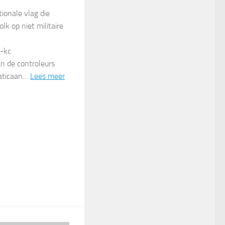
tionale vlag die
lk op niet militaire
e-kc
an de controleurs
Vaticaan…
Lees meer