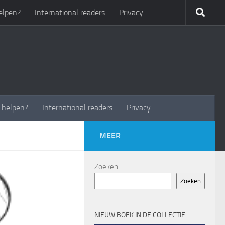
elpen?
International readers
Privacy
t helpen?
International readers
Privacy
MEER
Zoeken
Zoeken
NIEUW BOEK IN DE COLLECTIE