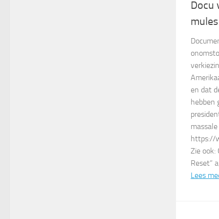
Docu 
mules
Document
onomstot
verkiezi
Amerikaa
en dat d
hebben g
presiden
massale
https:/
Zie ook:
Reset” a
Lees me