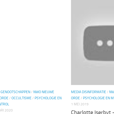
 GENOOTSCHAPPEN
/
NWO NIEUWE
MEDIA DISINFORMATIE
/
NW
ORDE
/
OCCULTISME
/
PSYCHOLOGIE EN
ORDE
/
PSYCHOLOGIE EN M
NTROL
1 MEI 2019
RI 2020
Charlotte Iserbyt 