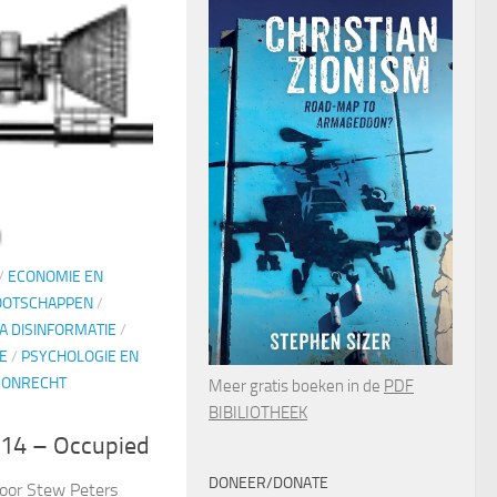
/
ECONOMIE EN
OOTSCHAPPEN
/
A DISINFORMATIE
/
E
/
PSYCHOLOGIE EN
 ONRECHT
Meer gratis boeken in de
PDF
BIBILIOTHEEK
14 – Occupied
DONEER/DONATE
oor Stew Peters