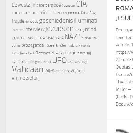
CIA
bewustzijn
boek
bilderberg
censuur
ROMA
criminelen
communisme
false flag
drugshandel
JESUI
geschiedenis
illuminati
fraude
genocide
jezuïeten
interview
mind
lezing
Document
internet
NAZI's
control
haar tem
nwo
MK ULTRA
MSM
NASA
NSA
van de “
propaganda
ritueel kindermisbruik
oorlog
rooms
https://
satanisme
Rothschild
slavernij
katholieke kerk
UFO
Zie ook: 
symboliek
the great reset
valse vlag
USA
Vaticaan
Quotes b
vrijheid
VrijeWereld.org
Docu v/
vrijmetselarij
The Unto
Miller –
(boek), D
Docu v/