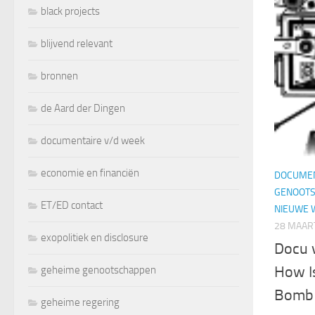
black projects
blijvend relevant
bronnen
de Aard der Dingen
documentaire v/d week
economie en financiën
DOCUMEN
GENOOT
ET/ED contact
NIEUWE 
28 MAAR
exopolitiek en disclosure
Docu 
How Is
geheime genootschappen
Bomb
geheime regering