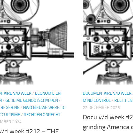
TAIRE V/D WEEK
/
ECONOMIE EN
DOCUMENTAIRE V/D WEEK
N
/
GEHEIME GENOOTSCHAPPEN
/
MIND CONTROL
/
RECHT EN
 REGERING
/
NWO NIEUWE WERELD
22 DECEMBER 2023
CCULTISME
/
RECHT EN ONRECHT
Docu v/d week #
EMBER 2024
grinding America
v/d week #212 – THE