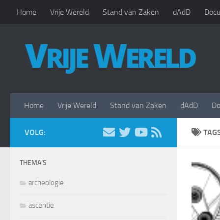
Home
Vrije Wereld
Stand van Zaken
dAdD
Docu
Doorgaan naar inhoud
Home
Vrije Wereld
Stand van Zaken
dAdD
Do
VOLG:
TAG
THEMA’S
archeologie
ascentie