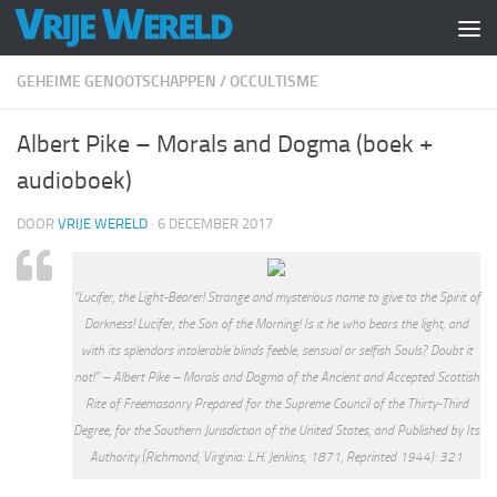
Doorgaan naar inhoud
GEHEIME GENOOTSCHAPPEN
/
OCCULTISME
Albert Pike – Morals and Dogma (boek +
audioboek)
DOOR
VRIJE WERELD
·
6 DECEMBER 2017
“Lucifer, the Light-Bearer! Strange and mysterious name to give to the Spirit of
Darkness! Lucifer, the Son of the Morning! Is it he who bears the light, and
with its splendors intolerable blinds feeble, sensual or selfish Souls? Doubt it
not!”
– Albert Pike – Morals and Dogma of the Ancient and Accepted Scottish
Rite of Freemasonry Prepared for the Supreme Council of the Thirty-Third
Degree, for the Southern Jurisdiction of the United States, and Published by Its
Authority (Richmond, Virginia: L.H. Jenkins, 1871, Reprinted 1944): 321