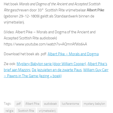
Het boek
Morals and Dogma of the Ancient and Accepted Scottish
Rite
geschreven door 33
°
Scottish Rite vrijmetselaar
Albert Pike
(geboren 29-12-1809) geldt als Standaardwerk binnen de
vrijmetselarij.
(Video: Albert Pike – Morals and Dogma of the Ancient and
Accepted Scottish Rite audioboek)
https://www.youtube.com/watch?v=AQmnAfWs64A
Download het boek als .pdf:
Albert Pike – Morals and Dogma
Zie ook:
Mystery Babylon serie (door William Cooper)
,
Albert Pike’s
brief aan Mazzini
,
De Jezuïeten en de zwarte Paus
,
William Guy Carr
– Pawns in The Game (lezing + boek)
Tags:
.pdf
Albert Pike
audioboek
luciferanisme
mystery babylon
religie
Scottish Rite
vrijmetselarij