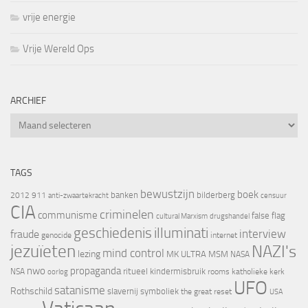
vrije energie
Vrije Wereld Ops
ARCHIEF
Archief
TAGS
bewustzijn
boek
banken
bilderberg
2012
911
censuur
anti-zwaartekracht
CIA
criminelen
communisme
false flag
cultural Marxism
drugshandel
geschiedenis
illuminati
interview
fraude
genocide
internet
jezuïeten
NAZI's
mind control
lezing
MK ULTRA
MSM
NASA
nwo
propaganda
ritueel kindermisbruik
NSA
oorlog
rooms katholieke kerk
UFO
satanisme
Rothschild
slavernij
symboliek
the great reset
USA