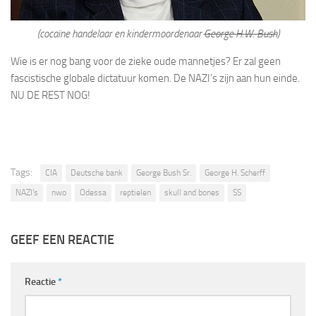
(cocaïne handelaar en kindermoordenaar
George H.W. Bush
)
Wie is er nog bang voor de zieke oude mannetjes? Er zal geen
fascistische globale dictatuur komen. De NAZI’s zijn aan hun einde.
NU DE REST NOG!
Tags:
CIA
Deutsche bank
George Bush Sr.
George H. Scherff
NAZI's
nwo
Odessa
reptielen
skull and bones
SS
GEEF EEN REACTIE
Reactie
*