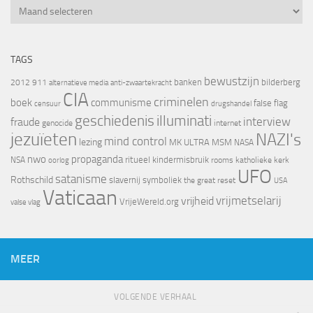
Archief
TAGS
bewustzijn
banken
bilderberg
2012
911
alternatieve media
anti-zwaartekracht
CIA
criminelen
boek
communisme
false flag
censuur
drugshandel
geschiedenis
illuminati
interview
fraude
genocide
internet
jezuïeten
NAZI's
mind control
lezing
MK ULTRA
MSM
NASA
nwo
propaganda
ritueel kindermisbruik
NSA
oorlog
rooms katholieke kerk
UFO
satanisme
Rothschild
slavernij
symboliek
the great reset
USA
Vaticaan
vrijheid
vrijmetselarij
VrijeWereld.org
valse vlag
MEER
VOLGENDE VERHAAL