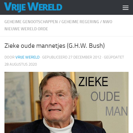
Doorgaan naar inhoud
GEHEIME GENOOTSCHAPPEN
/
GEHEIME REGERING
/
NWO
NIEUWE WERELD ORDE
Zieke oude mannetjes (G.H.W. Bush)
DOOR
VRIJE WERELD
· GEPUBLICEERD
27 DECEMBER 2012
· GEÜPDATET
28 AUGUSTUS 2020