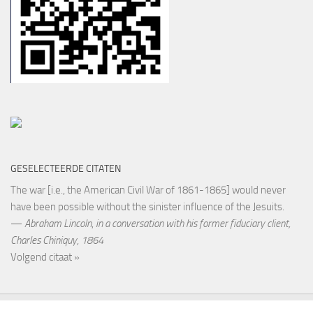
GESELECTEERDE CITATEN
The war [i.e., the American Civil War of 1861-1865] would never
have been possible without the sinister influence of the Jesuits.
—
Abraham Lincoln
,
in a conversation with his former fiduciary client,
Charles Chiniquy, 1864
Volgend citaat »