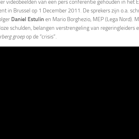
er videobeelden van een pers conferentie gehouden in het 
nt in Brussel op 1 December 2011. De sprekers zijn o.a. sch
lger
Daniel Estulin
en Mario Borghezio, MEP (Lega Nord). M
oze schulden, belangen verstrengeling van regeringleiders e
erberg groep
op de “crisis”.