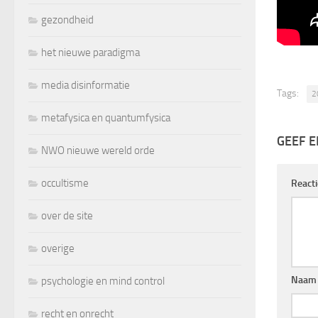
gezondheid
het nieuwe paradigma
media disinformatie
Tags:
2
metafysica en quantumfysica
GEEF E
NWO nieuwe wereld orde
occultisme
React
over de site
overige
Naam
psychologie en mind control
recht en onrecht