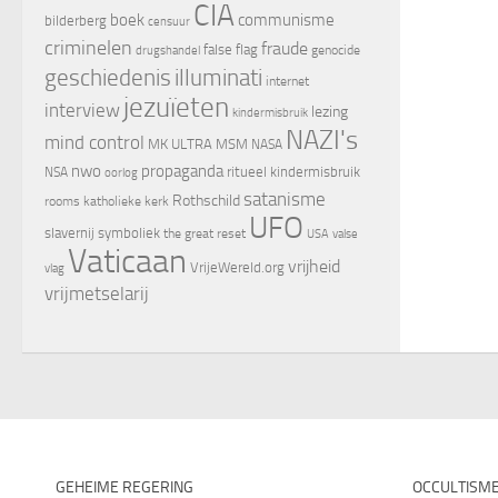
CIA
boek
communisme
bilderberg
censuur
criminelen
fraude
false flag
genocide
drugshandel
geschiedenis
illuminati
internet
jezuïeten
interview
lezing
kindermisbruik
NAZI's
mind control
MK ULTRA
MSM
NASA
nwo
propaganda
ritueel kindermisbruik
NSA
oorlog
satanisme
Rothschild
rooms katholieke kerk
UFO
slavernij
symboliek
the great reset
valse
USA
Vaticaan
vrijheid
VrijeWereld.org
vlag
vrijmetselarij
GEHEIME REGERING
OCCULTISM