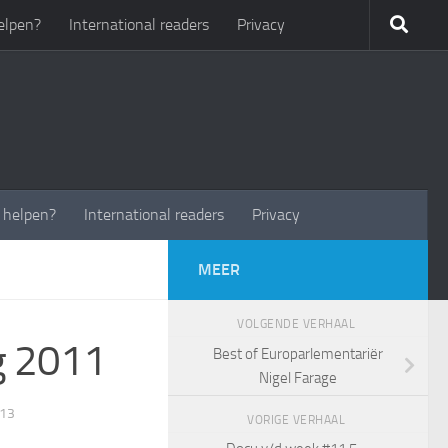
elpen?
International readers
Privacy
t helpen?
International readers
Privacy
MEER
VOLGENDE VERHAAL
rg 2011
Best of Europarlementariër
Nigel Farage
013
VORIGE VERHAAL