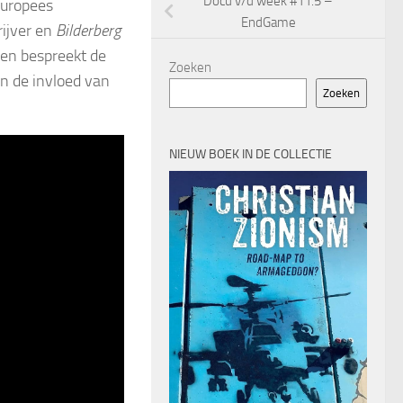
Docu v/d week #11.5 –
Europees
EndGame
rijver en
Bilderberg
en bespreekt de
Zoeken
n de invloed van
Zoeken
NIEUW BOEK IN DE COLLECTIE