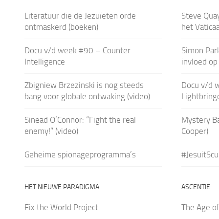
Literatuur die de Jezuïeten orde
Steve Quay
ontmaskerd (boeken)
het Vaticaa
Docu v/d week #90 – Counter
Simon Park
Intelligence
invloed op 
Zbigniew Brzezinski is nog steeds
Docu v/d 
bang voor globale ontwaking (video)
Lightbring
Sinead O’Connor: “Fight the real
Mystery Ba
enemy!” (video)
Cooper)
Geheime spionageprogramma’s
#JesuitSc
HET NIEUWE PARADIGMA
ASCENTIE
Fix the World Project
The Age of