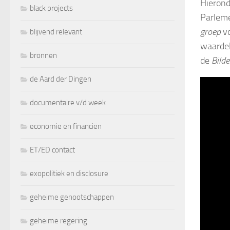
Hierond
black projects
Parleme
groep
vo
blijvend relevant
waardel
bronnen
de
Bild
de Aard der Dingen
documentaire v/d week
economie en financiën
ET/ED contact
exopolitiek en disclosure
geheime genootschappen
geheime regering