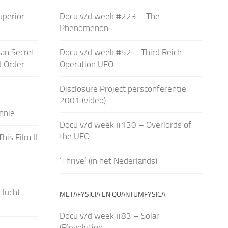
uperior
Docu v/d week #223 – The
Phenomenon
an Secret
Docu v/d week #52 – Third Reich –
d Order
Operation UFO
Disclosure Project persconferentie
2001 (video)
nnië …
Docu v/d week #130 – Overlords of
the UFO
is Film II
‘Thrive’ (in het Nederlands)
 lucht
METAFYSICIA EN QUANTUMFYSICA
Docu v/d week #83 – Solar
(R)evolution