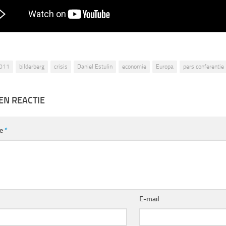
011
bilderberg
crisis
Daniel Estulin
economie
Europa
pers conferentie
EN REACTIE
ie
*
E-mail