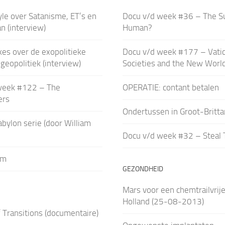
le over Satanisme, ET’s en
Docu v/d week #36 – The S
n (interview)
Human?
es over de exopolitieke
Docu v/d week #177 – Vatic
geopolitiek (interview)
Societies and the New Worl
week #122 – The
OPERATIE: contant betalen
ers
Ondertussen in Groot-Britta
bylon serie (door William
Docu v/d week #32 – Steal Th
um
GEZONDHEID
Mars voor een chemtrailvrije
Holland (25-08-2013)
 Transitions (documentaire)