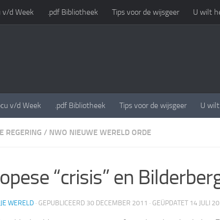
 v/d Week
.pdf Bibliotheek
Tips voor de wijsgeer
U wilt h
cu v/d Week
.pdf Bibliotheek
Tips voor de wijsgeer
U wil
E REGERING
/
NWO NIEUWE WERELD ORDE
opese “crisis” en Bilderbe
IJE WERELD
· GEPUBLICEERD
30 DECEMBER 2011
· GEÜPDATET
14 JULI 2