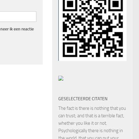
eer ik een reactie
GESELECTEERDE CITATEN
The fact is there is nothing that you
can trust; and that is a terrible fact,
whether you like it or not.
Psychologically there is nothing in
the world, that you can put your