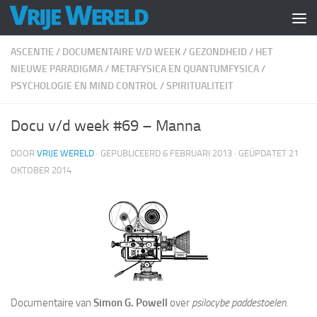
Doorgaan naar inhoud
ASCENTIE
/
DOCUMENTAIRE V/D WEEK
/
GEZONDHEID
/
HET
NIEUWE PARADIGMA
/
METAFYSICA EN QUANTUMFYSICA
/
PSYCHOLOGIE EN MIND CONTROL
/
SPIRITUALITEIT
Docu v/d week #69 – Manna
DOOR
VRIJE WERELD
· GEPUBLICEERD
6 FEBRUARI 2013
· GEÜPDATET
21
OKTOBER 2014
Documentaire van
Simon G. Powell
over
psilocybe paddestoelen
.