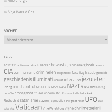
vrije energie
Vrije Wereld Ops
ARCHIEF
Archief
TAGS
bewustzijn
boek
banken
bilderberg
2012
911
censuur
anti-zwaartekracht
CIA
criminelen
fraude
communisme
false flag
genocide
drugshandel
jezuïeten
geschiedenis
illuminati
interview
internet
NAZI's
mind control
nwo
lezing
MK ULTRA
MSM
NASA
NSA
oorlog
propaganda
ritueel kindermisbruik
rooms katholieke kerk
pedofilie
UFO
satanisme
Rothschild
slavernij
symboliek
the great reset
USA
Vaticaan
vrijheid
vrijmetselarij
VrijeWereld.org
valse vlag