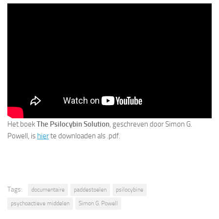
Het boek
The Psilocybin Solution
, geschreven door Simon G.
Powell, is
hier
te downloaden als .pdf.
Tags:
documentaire
paddestoelen
psilocybine
psychoactieve middelen
Simon G. Powell