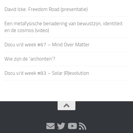
David Icke: Freedom Road (presentatie)
Een metafysische benadering van bewustzijn, identiteit
en de cosmos (video)
Docu v/d week #67 – Mind Over Matter
Wie zijn de ‘archonten’?
Docu v/d week #83 – Solar (R)evolution