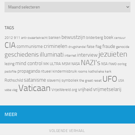
Archief
TAGS
bewustzijn
boek
banken
bilderberg
2012
911
censuur
anti-zwaartekracht
CIA
criminelen
fraude
communisme
false flag
genocide
drugshandel
jezuïeten
geschiedenis
illuminati
interview
internet
NAZI's
mind control
nwo
lezing
MK ULTRA
MSM
NASA
NSA
oorlog
propaganda
ritueel kindermisbruik
rooms katholieke kerk
pedofilie
UFO
satanisme
Rothschild
slavernij
symboliek
the great reset
USA
Vaticaan
vrijheid
vrijmetselarij
VrijeWereld.org
valse vlag
MEER
VOLGENDE VERHAAL