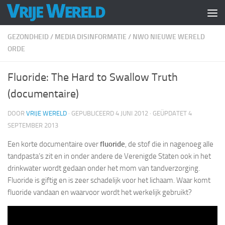
Doorgaan naar inhoud
GEZONDHEID
/
MEDIA DISINFORMATIE
/
NWO NIEUWE WERELD
ORDE
Fluoride: The Hard to Swallow Truth
(documentaire)
DOOR
VRIJE WERELD
· GEPUBLICEERD
4 JUNI 2012
· GEÜPDATET
4
SEPTEMBER 2013
Een korte documentaire over
fluoride
, de stof die in nagenoeg alle
tandpasta’s zit en in onder andere de Verenigde Staten ook in het
drinkwater wordt gedaan onder het mom van tandverzorging.
Fluoride is giftig en is zeer schadelijk voor het lichaam. Waar komt
fluoride vandaan en waarvoor wordt het werkelijk gebruikt?