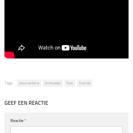
Tags:
documentaire
drinkwater
fluor
fluoride
GEEF EEN REACTIE
Reactie
*