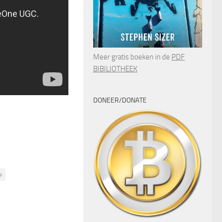
Meer gratis boeken in de
PDF
BIBILIOTHEEK
DONEER/DONATE
e