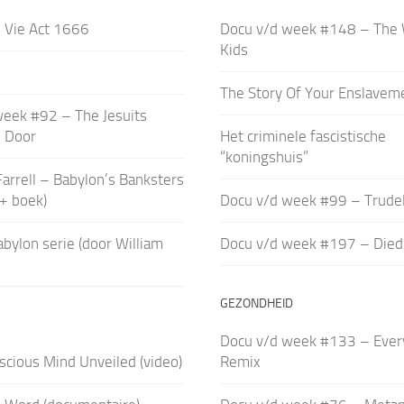
 Vie Act 1666
Docu v/d week #148 – The
Kids
The Story Of Your Enslavem
week #92 – The Jesuits
e Door
Het criminele fascistische
“koningshuis”
Farrell – Babylon’s Banksters
 + boek)
Docu v/d week #99 – Trudel
bylon serie (door William
Docu v/d week #197 – Died
GEZONDHEID
Docu v/d week #133 – Every
cious Mind Unveiled (video)
Remix