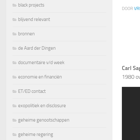
black projects
DOOR
VR
blijvend relevant
bronnen
de Aard der Dingen
documentaire v/d week
Carl Sa
1980 ov
economie en financiën
ET/ED contact
exopolitiek en disclosure
geheime genootschappen
geheime regering