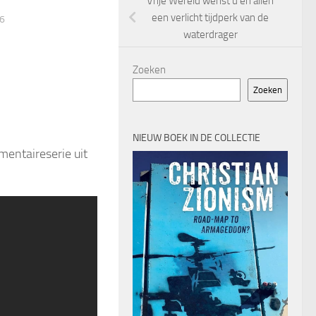
Vrije Wereld wenst u en allen
een verlicht tijdperk van de
16
waterdrager
Zoeken
Zoeken
NIEUW BOEK IN DE COLLECTIE
mentaireserie uit