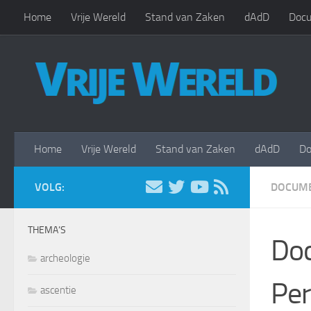
Home
Vrije Wereld
Stand van Zaken
dAdD
Docu
Doorgaan naar inhoud
Home
Vrije Wereld
Stand van Zaken
dAdD
Do
VOLG:
DOCUME
THEMA’S
Doc
archeologie
Per
ascentie