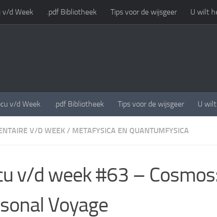
 v/d Week
.pdf Bibliotheek
Tips voor de wijsgeer
U wilt h
cu v/d Week
.pdf Bibliotheek
Tips voor de wijsgeer
U wil
NTAIRE V/D WEEK
/
METAFYSICA EN QUANTUMFYSICA
u v/d week #63 – Cosmos:
sonal Voyage