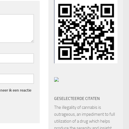
eer ik een reactie
GESELECTEERDE CITATEN
The illegality of cannabis is
outrageous, an impediment to full
utilization of a drug which helps
produce the serenity and insight,