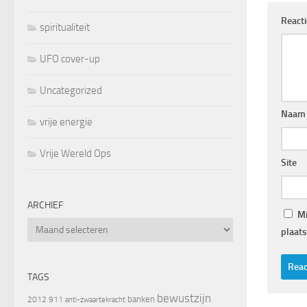
React
spiritualiteit
UFO cover-up
Uncategorized
Naam
vrije energie
Vrije Wereld Ops
Site
ARCHIEF
Mi
Archief
plaats
TAGS
bewustzijn
banken
2012
911
anti-zwaartekracht