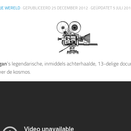
IJE WERELD
· GEPUBLICEERD
25 DECEMBER 2012
· GEÜPDATET
5 JULI 20
gan
’s legendarische, inmiddels achterhaalde, 13-delige docu
er de kosmos.