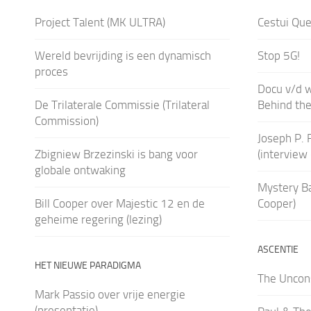
Project Talent (MK ULTRA)
Cestui Que
Wereld bevrijding is een dynamisch
Stop 5G!
proces
Docu v/d 
De Trilaterale Commissie (Trilateral
Behind th
Commission)
Joseph P. 
Zbigniew Brzezinski is bang voor
(interview
globale ontwaking
Mystery Ba
Bill Cooper over Majestic 12 en de
Cooper)
geheime regering (lezing)
ASCENTIE
HET NIEUWE PARADIGMA
The Uncons
Mark Passio over vrije energie
(presentatie)