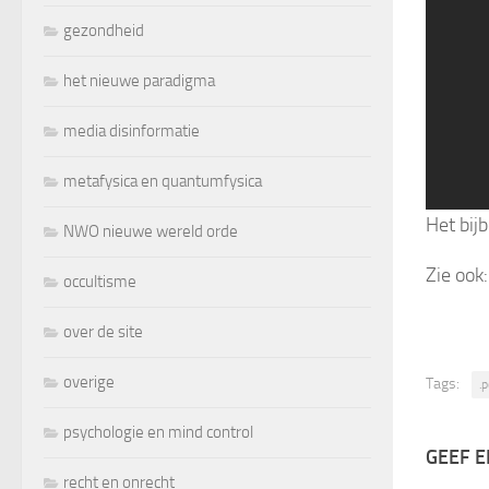
gezondheid
het nieuwe paradigma
media disinformatie
metafysica en quantumfysica
Het bij
NWO nieuwe wereld orde
Zie ook
occultisme
over de site
overige
Tags:
.p
psychologie en mind control
GEEF E
recht en onrecht