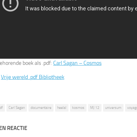
behorende boek als .pdf:
Carl Sagan – Cosmos
:
Vrije wereld .pdf Bibliotheek
df
Carl Sagan
documentaire
heelal
kosmos
MJ 12
universum
voyag
EN REACTIE