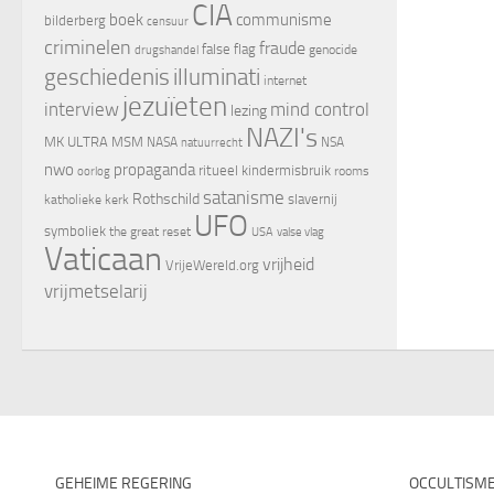
CIA
boek
communisme
bilderberg
censuur
criminelen
fraude
false flag
genocide
drugshandel
geschiedenis
illuminati
internet
jezuïeten
interview
mind control
lezing
NAZI's
MK ULTRA
MSM
NASA
NSA
natuurrecht
nwo
propaganda
ritueel kindermisbruik
oorlog
rooms
satanisme
Rothschild
slavernij
katholieke kerk
UFO
symboliek
the great reset
valse vlag
USA
Vaticaan
vrijheid
VrijeWereld.org
vrijmetselarij
GEHEIME REGERING
OCCULTISM