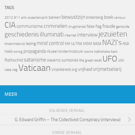
TAGS
bewustzijn
boek
banken
bilderberg
2012
911
censuur
anti-zwaartekracht
CIA
criminelen
fraude
communisme
false flag
genocide
drugshandel
jezuïeten
geschiedenis
illuminati
interview
internet
NAZI's
mind control
lezing
MK ULTRA
MSM
NASA
NSA
kindermisbruik
nwo
propaganda
ritueel kindermisbruik
oorlog
rooms katholieke kerk
UFO
satanisme
Rothschild
slavernij
symboliek
the great reset
USA
Vaticaan
vrijheid
vrijmetselarij
VrijeWereld.org
valse vlag
MEER
VOLGENDE VERHAAL
G. Edward Griffin – The Collectivist Conspiracy (interview)
VORIGE VERHAAL