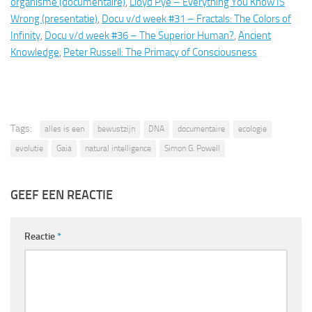
organisme (documentaire)
,
Lloyd Pye – Everything You Know IS
Wrong (presentatie)
,
Docu v/d week #31 – Fractals: The Colors of
Infinity
,
Docu v/d week #36 – The Superior Human?
,
Ancient
Knowledge
,
Peter Russell: The Primacy of Consciousness
Tags:
alles is een
bewustzijn
DNA
documentaire
ecologie
evolutie
Gaia
natural intelligence
Simon G. Powell
GEEF EEN REACTIE
Reactie
*