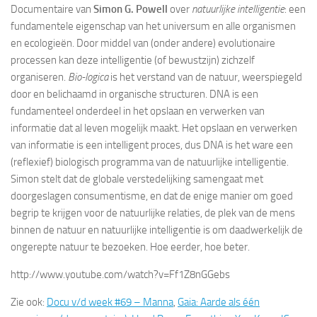
Documentaire van
Simon G. Powell
over
natuurlijke intelligentie
: een
fundamentele eigenschap van het universum en alle organismen
en ecologieën. Door middel van (onder andere) evolutionaire
processen kan deze intelligentie (of bewustzijn) zichzelf
organiseren.
Bio-logica
is het verstand van de natuur, weerspiegeld
door en belichaamd in organische structuren. DNA is een
fundamenteel onderdeel in het opslaan en verwerken van
informatie dat al leven mogelijk maakt. Het opslaan en verwerken
van informatie is een intelligent proces, dus DNA is het ware een
(reflexief) biologisch programma van de natuurlijke intelligentie.
Simon stelt dat de globale verstedelijking samengaat met
doorgeslagen consumentisme, en dat de enige manier om goed
begrip te krijgen voor de natuurlijke relaties, de plek van de mens
binnen de natuur en natuurlijke intelligentie is om daadwerkelijk de
ongerepte natuur te bezoeken. Hoe eerder, hoe beter.
http://www.youtube.com/watch?v=Ff1Z8nGGebs
Zie ook:
Docu v/d week #69 – Manna
,
Gaia: Aarde als één