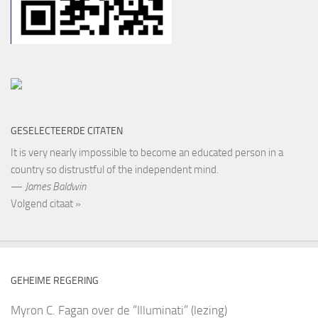
GESELECTEERDE CITATEN
It is very nearly impossible to become an educated person in a
country so distrustful of the independent mind.
—
James Baldwin
Volgend citaat »
GEHEIME REGERING
Myron C. Fagan over de “Illuminati” (lezing)