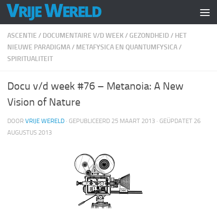
Doorgaan naar inhoud
ASCENTIE
/
DOCUMENTAIRE V/D WEEK
/
GEZONDHEID
/
HET
NIEUWE PARADIGMA
/
METAFYSICA EN QUANTUMFYSICA
/
SPIRITUALITEIT
Docu v/d week #76 – Metanoia: A New
Vision of Nature
DOOR
VRIJE WERELD
· GEPUBLICEERD
25 MAART 2013
· GEÜPDATET
26
AUGUSTUS 2013