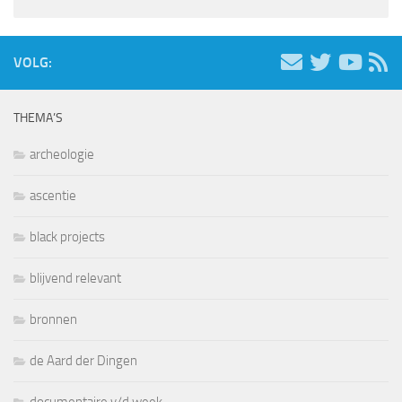
VOLG:
THEMA’S
archeologie
ascentie
black projects
blijvend relevant
bronnen
de Aard der Dingen
documentaire v/d week