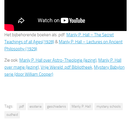
Het bijbehorende boeken als .pdf:
Manly P. Hall – The Secret
Teachings of all Ages(1928)
&
Manly P. Hall – Lectures on Ancient
Philosophy (1929)
Zie ook:
Manly P. Hall over Astro-Theologie (lezing)
,
Manly P. Hall
over magie (lezing)
,
Vrije Wereld .pdf Bibliotheek
,
Mystery Babylon
serie (door William Cooper)
Tags:
.pdf
esoterie
geschiedenis
Manly P. Hall
mystery schools
oudheid