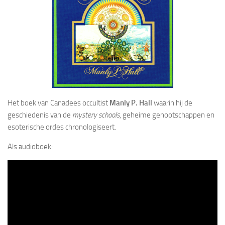
Het boek van Canadees occultist
Manly P. Hall
waarin hij de
geschiedenis van de
mystery schools
, geheime genootschappen en
esoterische ordes chronologiseert.
Als audioboek: