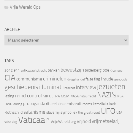
Vrije Wereld Ops
ARCHIEF
Archief
TAGS
bewustzijn
boek
banken
bilderberg
2012
911
censuur
anti-zwaartekracht
CIA
criminelen
fraude
communisme
false flag
genocide
drugshandel
jezuïeten
geschiedenis
illuminati
interview
internet
NAZI's
mind control
lezing
MK ULTRA
MSM
NASA
NSA
natuurrecht
nwo
propaganda
ritueel kindermisbruik
oorlog
rooms katholieke kerk
UFO
satanisme
Rothschild
slavernij
symboliek
the great reset
USA
Vaticaan
vrijheid
vrijmetselarij
VrijeWereld.org
valse vlag