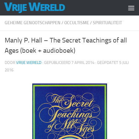
Doorgaan naar inhoud
GEHEIME GENOOTSCHAPPEN
/
OCCULTISME
/
SPIRITUALITEIT
Manly P. Hall – The Secret Teachings of all
Ages (boek + audioboek)
DOOR
VRIJE WERELD
· GEPUBLICEERD
7 APRIL 2014
· GEÜPDATET
5 JULI
2016