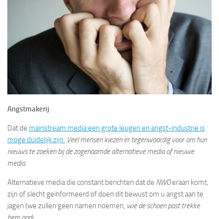
Angstmakerij
Dat de
mainstream media een grote leugen en angst-industrie is
moge duidelijk zijn.
Veel mensen kiezen er tegenwoordig voor om hun
nieuws te zoeken bij de zogenaamde alternatieve media of nieuwe
media.
Alternatieve media die constant berichten dat de
NWO
eraan komt,
zijn of slecht geïnformeerd of doen dit bewust om u angst aan te
jagen (we zullen geen namen noemen,
wie de schoen past trekke
hem aan
).