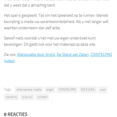
dat u weet dat u almachtig bent.
Het spel is gespeeld. Tijd om het speelveld op te ruimen. Wereld
bevrijding is mede uw verantwoordelijkheid. Als u niet langer wilt
wachten onderneem dan zelf actie.
Geloof niets voordat u het met uw eigen onderzoek kunt
bevestigen. Dit geldt ook voor het materiaal op deze site.
Zie ook:
Manipulatie door Angst
,
De Stand van Zaken
,
COINTELPRO
(video)
Tags:
alternatieve media
angst
COINTELPRO
N.E.S.A.R.A.
nwo
slavernij
vrije wil
vrijheid
8 REACTIES