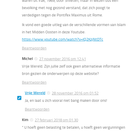
waren uit Irak, 1969, door Shiieten, maar in wezen dus een
bevolking met nog gezond verstand, dat zich poogt te
verdedigen tegen de Pontifex Maximus uit Rome.
Ik vond een goede uitleg van de verschillende vormen van Islam
in het Midden Oosten in deze Youtube:
https://www.youtube.com/watch?v=IQ2KzjNtDTc
Beantwoorden
Michel
27 november 2016 om 12:41
Vrije Wereld. Zijn jullie zelf ook geen alternatieve informatie
bron gezien de onderwerpen op deze website?
Beantwoorden
Vrije Wereld
28 november 2016 om 01:52
Ja, en laat u zich vooral niet bang maken door ons!
Beantwoorden
Kim
27 februari 2018 om 01:30
“ U hoeft geen belasting te betalen, u hoeft geen vergunningen