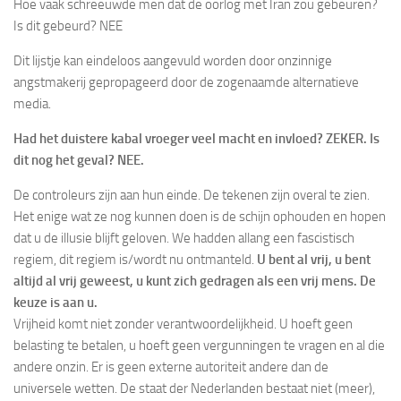
Hoe vaak schreeuwde men dat de oorlog met Iran zou gebeuren?
Is dit gebeurd? NEE
Dit lijstje kan eindeloos aangevuld worden door onzinnige
angstmakerij gepropageerd door de zogenaamde alternatieve
media.
Had het duistere kabal vroeger veel macht en invloed? ZEKER. Is
dit nog het geval? NEE.
De controleurs zijn aan hun einde. De tekenen zijn overal te zien.
Het enige wat ze nog kunnen doen is de schijn ophouden en hopen
dat u de illusie blijft geloven. We hadden allang een fascistisch
regiem, dit regiem is/wordt nu ontmanteld.
U bent al vrij, u bent
altijd al vrij geweest, u kunt zich gedragen als een vrij mens. De
keuze is aan u.
Vrijheid komt niet zonder verantwoordelijkheid. U hoeft geen
belasting te betalen, u hoeft geen vergunningen te vragen en al die
andere onzin. Er is geen externe autoriteit andere dan de
universele wetten. De staat der Nederlanden bestaat niet (meer),