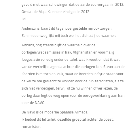
gevuld met waarschuwingen dat de aarde zou vergaan in 2012.
Omdat de Maja Kalender eindigde in 2012.
LoL
Anderszins, baart dit tegenovergestelde mij ook zorgen.
Een middenweg lijkt mij toch wel het dichtst ij de waarheid.
Althans, nog steeds blijft de waarheid over de
oorlogen/vredesmissies in Irak, Afghanistan en voormalig
Joegoslavie volledig onder de tafel, wat ik weet omdat ik wat
van de werkelijke agenda achter die oorlogen ken. Steun aan de
Koerden is misschien leuk, maar de Koerden in Syrie staan voor
de keuze om geslacht te worden door de ISIS terroristen, als ze
zich niet verdedigen, terwijl of ze nu winnen of verliezen, de
oorlog daar legt de weg open voor de oorogsverklaring aan Iran
door de NAVO.
De Navo is de moderne Spaanse Armada.
Ik bedoel dit letterlijk, dezelfde groep zit achter de opzet,
romanisten.