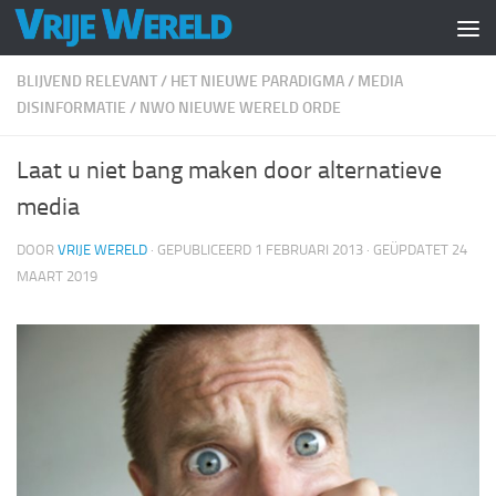
Doorgaan naar inhoud
BLIJVEND RELEVANT
/
HET NIEUWE PARADIGMA
/
MEDIA
DISINFORMATIE
/
NWO NIEUWE WERELD ORDE
Laat u niet bang maken door alternatieve
media
DOOR
VRIJE WERELD
· GEPUBLICEERD
1 FEBRUARI 2013
· GEÜPDATET
24
MAART 2019