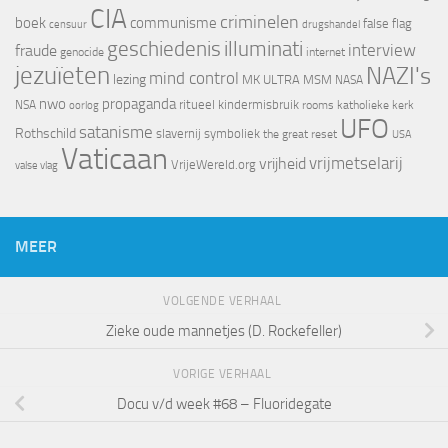
CIA
criminelen
boek
communisme
false flag
censuur
drugshandel
geschiedenis
illuminati
interview
fraude
genocide
internet
jezuïeten
NAZI's
mind control
lezing
MK ULTRA
MSM
NASA
nwo
propaganda
ritueel kindermisbruik
NSA
oorlog
rooms katholieke kerk
UFO
satanisme
Rothschild
slavernij
symboliek
the great reset
USA
Vaticaan
vrijheid
vrijmetselarij
VrijeWereld.org
valse vlag
MEER
VOLGENDE VERHAAL
Zieke oude mannetjes (D. Rockefeller)
VORIGE VERHAAL
Docu v/d week #68 – Fluoridegate