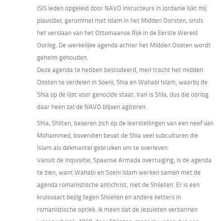
ISIS leden opgeleid door NAVO insructeurs in Jordanie lijkt mij
plausibel, gerommel met Islam in het Midden Oorsten, sinds
het verslaan van het Ottomaanse Rijk in de Eerste Wereld
Oorlog. De werkelijke agenda achter het Midden Oosten wordt
geheim gehouden.
Deze agenda te hebben bestudeerd, men tracht het midden
Oosten te verdelen in Soeni, Shia en Wahabi Islam, waarbij de
Shia op de lijst voor genocide staat. Iran is Shia, dus die oorlog
daar heen zal de NAVO blijven agiteren.
Shia, Shiiten, baseren zich op de leerstellingen van een neef van
Mohammed, bovendien bevat de Shia veel subculturen die
Islam als dekmantel gebruiken om te overleven.
Vanuit de Inquisitie, Spaanse Armada overtuiging, is de agenda
te zien, want Wahabi en Soeni Islam werken samen met de
agenda romanistische antichrist, niet de Shiieten. Er is een
kruisvaart bezig tegen Shiieten en andere ketters in
romanistische optiek. Ik meen dat de Jezuieten verbannen