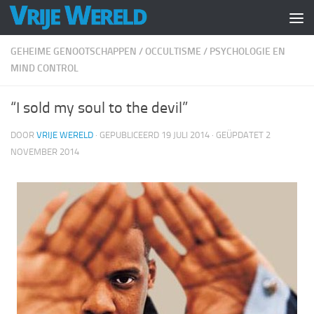
Doorgaan naar inhoud
GEHEIME GENOOTSCHAPPEN
/
OCCULTISME
/
PSYCHOLOGIE EN
MIND CONTROL
“I sold my soul to the devil”
DOOR
VRIJE WERELD
· GEPUBLICEERD
19 JULI 2014
· GEÜPDATET
2
NOVEMBER 2014