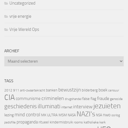
Uncategorized
vrije energie
Vrije Wereld Ops
ARCHIEF
Archief
TAGS
bewustzijn
boek
banken
bilderberg
2012
911
censuur
anti-zwaartekracht
CIA
criminelen
fraude
communisme
false flag
genocide
drugshandel
jezuïeten
geschiedenis
illuminati
interview
internet
NAZI's
mind control
nwo
lezing
MK ULTRA
MSM
NASA
NSA
oorlog
propaganda
ritueel kindermisbruik
rooms katholieke kerk
pedofilie