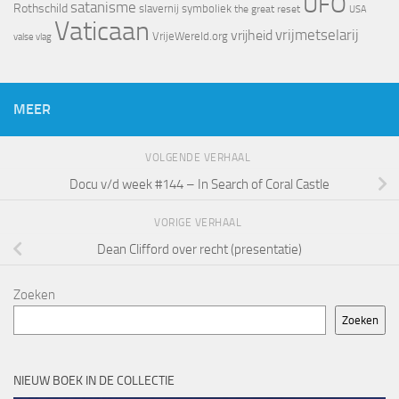
UFO
satanisme
Rothschild
slavernij
symboliek
the great reset
USA
Vaticaan
vrijheid
vrijmetselarij
VrijeWereld.org
valse vlag
MEER
VOLGENDE VERHAAL
Docu v/d week #144 – In Search of Coral Castle
VORIGE VERHAAL
Dean Clifford over recht (presentatie)
Zoeken
Zoeken
NIEUW BOEK IN DE COLLECTIE