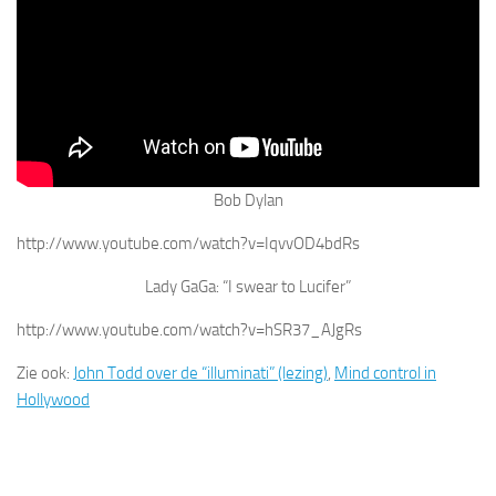
Bob Dylan
http://www.youtube.com/watch?v=IqvvOD4bdRs
Lady GaGa: “I swear to Lucifer”
http://www.youtube.com/watch?v=hSR37_AJgRs
Zie ook:
John Todd over de “illuminati” (lezing)
,
Mind control in
Hollywood