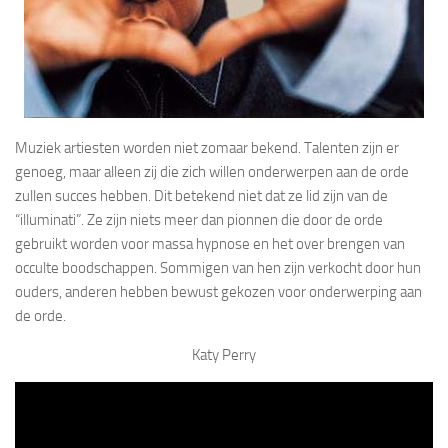
Muziek artiesten worden niet zomaar bekend. Talenten zijn er
genoeg, maar alleen zij die zich willen onderwerpen aan de orde
zullen succes hebben. Dit betekend niet dat ze lid zijn van de
“illuminati”. Ze zijn niets meer dan pionnen die door de orde
gebruikt worden voor massa hypnose en het over brengen van
occulte boodschappen. Sommigen van hen zijn verkocht door hun
ouders, anderen hebben bewust gekozen voor onderwerping aan
de orde.
Katy Perry