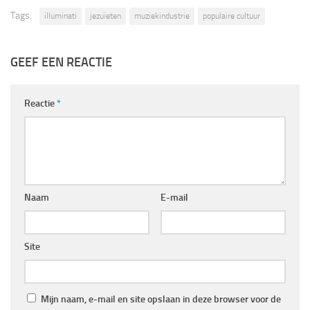
Tags:
illuminati
jezuïeten
muziekindustrie
populaire cultuur
GEEF EEN REACTIE
Reactie
*
Naam
E-mail
Site
Mijn naam, e-mail en site opslaan in deze browser voor de