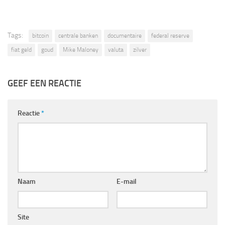
Tags:
bitcoin
centrale banken
documentaire
federal reserve
fiat geld
goud
Mike Maloney
valuta
zilver
GEEF EEN REACTIE
Reactie
*
Naam
E-mail
Site