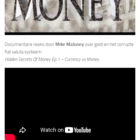
Documentaire reeks door
Mike Maloney
over geld en het corrupte
fiat valuta systeem.
Hidden Secrets Of Money Ep 1 – Currency vs Money