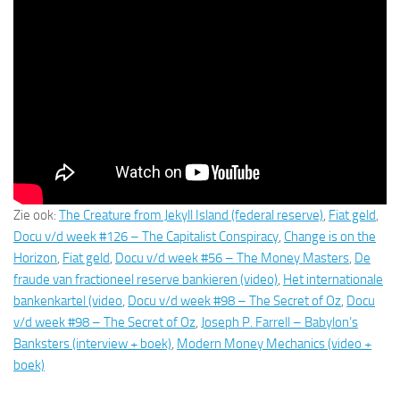
Zie ook:
The Creature from Jekyll Island (federal reserve)
,
Fiat geld
,
Docu v/d week #126 – The Capitalist Conspiracy
,
Change is on the
Horizon
,
Fiat geld
,
Docu v/d week #56 – The Money Masters
,
De
fraude van fractioneel reserve bankieren (video)
,
Het internationale
bankenkartel (video
,
Docu v/d week #98 – The Secret of Oz
,
Docu
v/d week #98 – The Secret of Oz
,
Joseph P. Farrell – Babylon’s
Banksters (interview + boek)
,
Modern Money Mechanics (video +
boek)