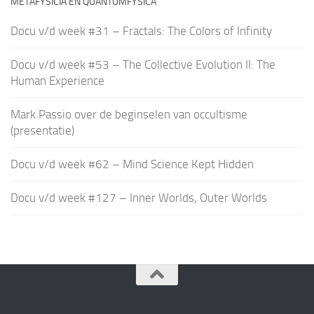
METAFYSICIA EN QUANTUMFYSICA
Docu v/d week #31 – Fractals: The Colors of Infinity
Docu v/d week #53 – The Collective Evolution II: The
Human Experience
Mark Passio over de beginselen van occultisme
(presentatie)
Docu v/d week #62 – Mind Science Kept Hidden
Docu v/d week #127 – Inner Worlds, Outer Worlds