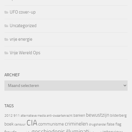
UFO cover-up
Uncategorized
vrije energie
Vrije Wereld Ops
ARCHIEF
Archief
TAGS
bewustzijn
banken
bilderberg
2012
911
alternatieve media
anti-zwaartekracht
CIA
criminelen
boek
communisme
false flag
censuur
drugshandel
geschiedenis
illuminati