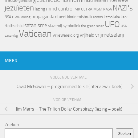
interview
fraude
genocide
internet
jezuïeten
NAZI's
mind control
lezing
MK ULTRA
MSM
NASA
nwo
propaganda
ritueel kindermisbruik
NSA
oorlog
rooms katholieke kerk
UFO
satanisme
Rothschild
slavernij
symboliek
the great reset
USA
Vaticaan
vrijheid
vrijmetselarij
VrijeWereld.org
valse vlag
MEER
VOLGENDE VERHAAL
David McGowan – programmed to kill (interview + boek)
VORIGE VERHAAL
Jim Marrs – The Trillion Dollar Conspiracy (lezing + boek)
Zoeken
Zoeken