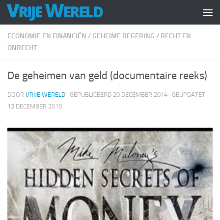
Doorgaan naar inhoud
ECONOMIE EN FINANCIËN
/
GEHEIME REGERING
/
RECHT EN
ONRECHT
De geheimen van geld (documentaire reeks)
DOOR
VRIJE WERELD
· GEPUBLICEERD
20 DECEMBER 2014
· GEÜPDATET
13 DECEMBER 2019