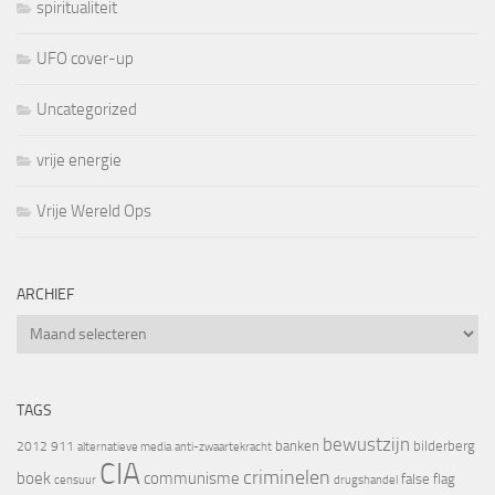
spiritualiteit
UFO cover-up
Uncategorized
vrije energie
Vrije Wereld Ops
ARCHIEF
Archief
TAGS
bewustzijn
banken
bilderberg
2012
911
alternatieve media
anti-zwaartekracht
CIA
criminelen
boek
communisme
false flag
censuur
drugshandel