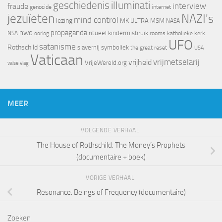
geschiedenis
illuminati
interview
fraude
genocide
internet
jezuïeten
NAZI's
mind control
lezing
MK ULTRA
MSM
NASA
nwo
propaganda
ritueel kindermisbruik
NSA
oorlog
rooms katholieke kerk
UFO
satanisme
Rothschild
slavernij
symboliek
the great reset
USA
Vaticaan
vrijheid
vrijmetselarij
VrijeWereld.org
valse vlag
MEER
VOLGENDE VERHAAL
The House of Rothschild: The Money’s Prophets
(documentaire + boek)
VORIGE VERHAAL
Resonance: Beings of Frequency (documentaire)
Zoeken