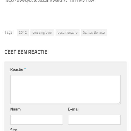
http://www.youtube.com/watch?v=hlfYHAV1i8w
Tags:
2012
crossing over
documentaire
Santos Bonacci
GEEF EEN REACTIE
Reactie
*
Naam
E-mail
Site