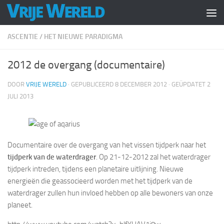
Doorgaan naar inhoud
ASCENTIE
/
HET NIEUWE PARADIGMA
2012 de overgang (documentaire)
DOOR
VRIJE WERELD
· GEPUBLICEERD
8 DECEMBER 2012
· GEÜPDATET
2
JULI 2013
Documentaire over de overgang van het vissen tijdperk naar het
tijdperk van de waterdrager
. Op 21-12-2012 zal het waterdrager
tijdperk intreden, tijdens een planetaire uitlijning. Nieuwe
energieën die geassocieerd worden met het tijdperk van de
waterdrager zullen hun invloed hebben op alle bewoners van onze
planeet.