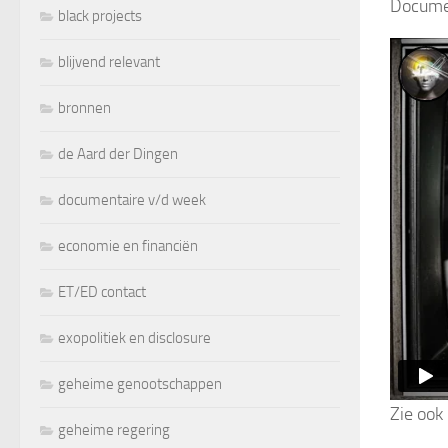
Docume
black projects
blijvend relevant
bronnen
de Aard der Dingen
documentaire v/d week
economie en financiën
ET/ED contact
exopolitiek en disclosure
geheime genootschappen
Zie ook 
geheime regering