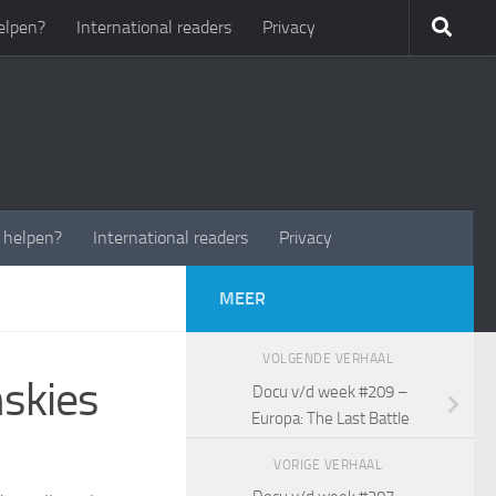
elpen?
International readers
Privacy
t helpen?
International readers
Privacy
MEER
VOLGENDE VERHAAL
skies
Docu v/d week #209 –
Europa: The Last Battle
VORIGE VERHAAL