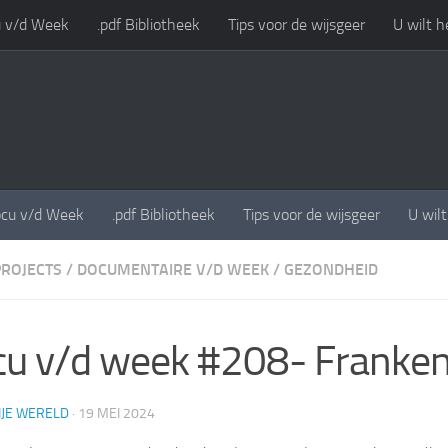
 v/d Week
.pdf Bibliotheek
Tips voor de wijsgeer
U wilt h
cu v/d Week
.pdf Bibliotheek
Tips voor de wijsgeer
U wil
PROJECTS
/
DOCUMENTAIRE V/D WEEK
/
GEZONDHEID
u v/d week #208- Franken
IJE WERELD
·
19 MEI 2024