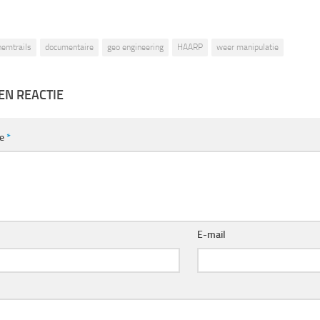
hemtrails
documentaire
geo engineering
HAARP
weer manipulatie
EN REACTIE
ie
*
E-mail