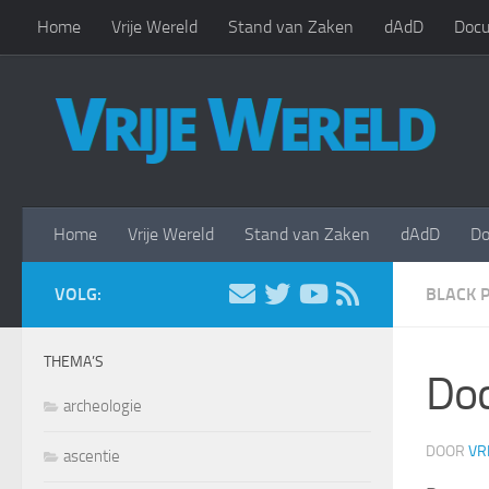
Home
Vrije Wereld
Stand van Zaken
dAdD
Docu
Doorgaan naar inhoud
Home
Vrije Wereld
Stand van Zaken
dAdD
Do
VOLG:
BLACK 
THEMA’S
Doc
archeologie
DOOR
VR
ascentie