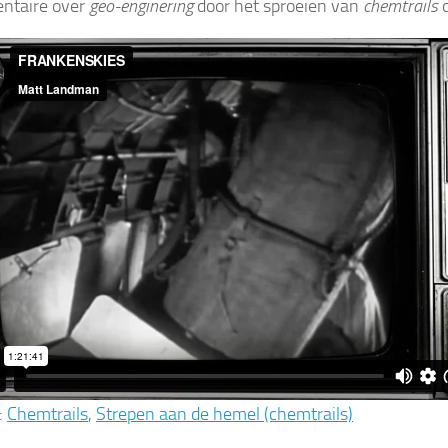
ntaire over
geo-enginering
door het sproeien van
chemtrails
d
:
Chemtrails
,
Strepen aan de hemel (chemtrails)