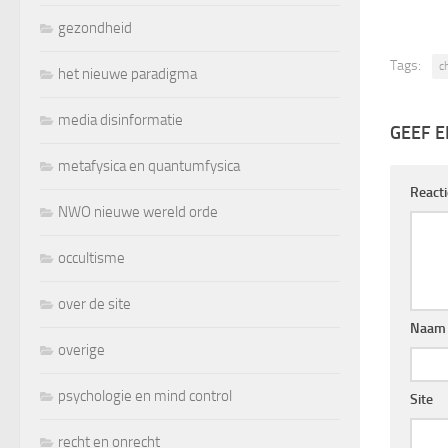
gezondheid
Tags:
c
het nieuwe paradigma
media disinformatie
GEEF E
metafysica en quantumfysica
React
NWO nieuwe wereld orde
occultisme
over de site
Naam
overige
psychologie en mind control
Site
recht en onrecht