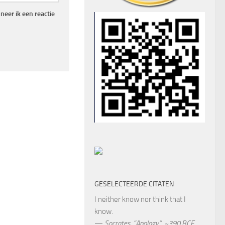
eer ik een reactie
GESELECTEERDE CITATEN
I neither know nor think that I
know.
—
Socrates
,
“Apology”, ~390 BCE