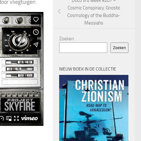
Docu v/d week #207 –
oor vliegtuigen.
Cosmic Conspiracy: Gnostic
Cosmology of the Buddha-
Messiahs
Zoeken
Zoeken
NIEUW BOEK IN DE COLLECTIE