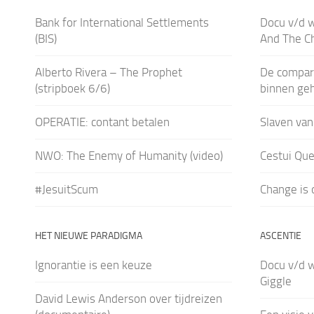
Bank for International Settlements
Docu v/d w
(BIS)
And The C
Alberto Rivera – The Prophet
De compart
(stripboek 6/6)
binnen ge
OPERATIE: contant betalen
Slaven van
NWO: The Enemy of Humanity (video)
Cestui Que
#JesuitScum
Change is 
HET NIEUWE PARADIGMA
ASCENTIE
Ignorantie is een keuze
Docu v/d 
Giggle
David Lewis Anderson over tijdreizen