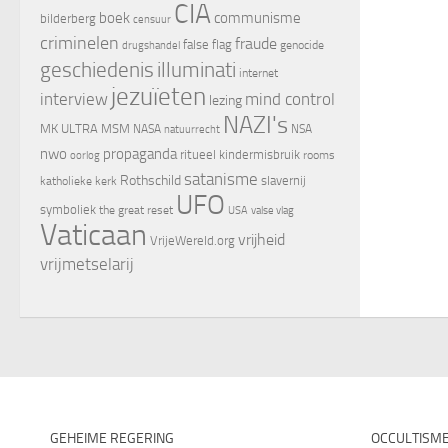
CIA
boek
communisme
bilderberg
censuur
criminelen
fraude
false flag
genocide
drugshandel
geschiedenis
illuminati
internet
jezuïeten
interview
mind control
lezing
NAZI's
MK ULTRA
MSM
NASA
NSA
natuurrecht
nwo
propaganda
ritueel kindermisbruik
oorlog
rooms
satanisme
Rothschild
slavernij
katholieke kerk
UFO
symboliek
the great reset
valse vlag
USA
Vaticaan
vrijheid
VrijeWereld.org
vrijmetselarij
GEHEIME REGERING
OCCULTISM