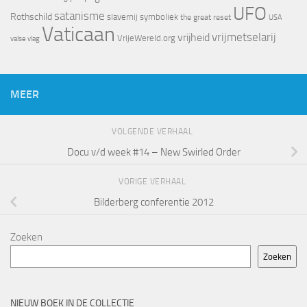
UFO
satanisme
Rothschild
slavernij
symboliek
the great reset
USA
Vaticaan
vrijheid
vrijmetselarij
VrijeWereld.org
valse vlag
MEER
VOLGENDE VERHAAL
Docu v/d week #14 – New Swirled Order
VORIGE VERHAAL
Bilderberg conferentie 2012
Zoeken
Zoeken
NIEUW BOEK IN DE COLLECTIE