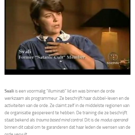
Svali
is een voormalig “illuminati” lid en was binnen de orde
werkzaam als programmeur. Ze beschrijft haar dubbel-leven en de
activiteiten van de orde. Ze claimt zelf in de middelste regionen van
de organisatie geopereerd te hebben. De training die ze beschrijft
staat bekend als
trauma based mind control
. Dit is de
modus operandi
binnen dit cabal om te garanderen dat haar leden de wensen van de
orde vervult.