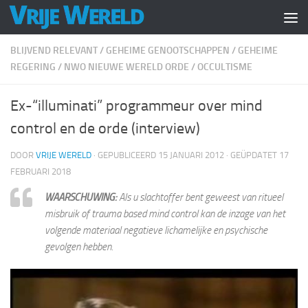
Doorgaan naar inhoud
BLIJVEND RELEVANT
/
GEHEIME GENOOTSCHAPPEN
/
GEHEIME
REGERING
/
NWO NIEUWE WERELD ORDE
/
OCCULTISME
Ex-“illuminati” programmeur over mind
control en de orde (interview)
DOOR
VRIJE WERELD
· GEPUBLICEERD
15 JANUARI 2012
· GEÜPDATET
17
FEBRUARI 2018
WAARSCHUWING:
Als u slachtoffer bent geweest van ritueel
misbruik of
trauma based mind control
kan de inzage van het
volgende materiaal negatieve lichamelijke en psychische
gevolgen hebben.