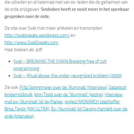
die uitreden en al helemaal niet van ex-leden die de geheimen van
de orde prijsgeven.
Sindsdien heeft ze nooit meer in het openbaar
gesproken over de orde.
De site over Svali met meer artikelen en transcripten:
http://svalispeaks.wordpress.com/
en
http://www.SvaliSpeaks.com
.
Haar boeken als .pdf:
Svali – BREAKING THE CHAIN Breaking free of cult
programming
Svali – Ritual abuse: the under-recognized problem (2000)
Zie ook:
Fritz Springmeier over de ‘illuminati’ (interview)
,
Satanisch
kindermisbruik
,
John Todd over de “illuminati” (lezing)
,
Interview
met ex-’illuminati’ lid Jay Parker
,
project MONARCH slachtoffer
Brice Taylor (MK ULTRA)
,
Ex-’Illuminati’ lid Carolyn Hamlett over de
orde (interview)