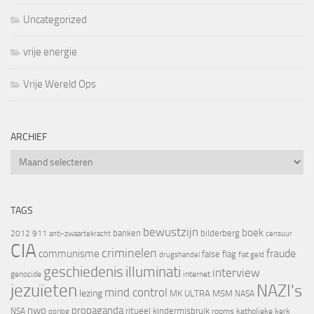
Uncategorized
vrije energie
Vrije Wereld Ops
ARCHIEF
Archief
TAGS
bewustzijn
boek
banken
bilderberg
2012
911
censuur
anti-zwaartekracht
CIA
criminelen
fraude
communisme
false flag
drugshandel
fiat geld
geschiedenis
illuminati
interview
genocide
internet
jezuïeten
NAZI's
mind control
lezing
MK ULTRA
MSM
NASA
nwo
propaganda
ritueel kindermisbruik
NSA
oorlog
rooms katholieke kerk