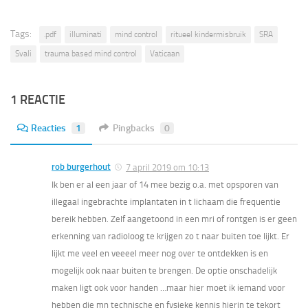
Tags:
.pdf
illuminati
mind control
ritueel kindermisbruik
SRA
Svali
trauma based mind control
Vaticaan
1 REACTIE
Reacties
1
Pingbacks
0
rob burgerhout
7 april 2019 om 10:13
Ik ben er al een jaar of 14 mee bezig o.a. met opsporen van
illegaal ingebrachte implantaten in t lichaam die frequentie
bereik hebben. Zelf aangetoond in een mri of rontgen is er geen
erkenning van radioloog te krijgen zo t naar buiten toe lijkt. Er
lijkt me veel en veeeel meer nog over te ontdekken is en
mogelijk ook naar buiten te brengen. De optie onschadelijk
maken ligt ook voor handen …maar hier moet ik iemand voor
hebben die mn technische en fysieke kennis hierin te tekort