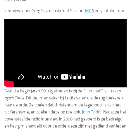
interview door Greg Szymanski met Svali: in
.MP3
en youtube.com
Svali die begin jaren 90 uitgetreden is bij de “illuminati” is nu
born
again Christ
. Dit ziet men vaker bij Luciferanen die de rug toekeren
naar de orde. Ze voelen dat christendom de tegenpool is van het
luciferanisme, en zoeken deze op (zie ook:
John Todd
). Nadat ze het
bovenstaande radio interview in 2006 had gevoerd is ze bedreigd
en hevig mishandeld door de orde, deze zijn niet gediend van leden