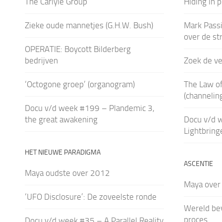
The Carlyle Group
Hiding in p
Zieke oude mannetjes (G.H.W. Bush)
Mark Passi
over de str
OPERATIE: Boycott Bilderberg
bedrijven
Zoek de ver
‘Octogone groep’ (organogram)
The Law of
(channelin
Docu v/d week #199 – Plandemic 3,
the great awakening
Docu v/d 
Lightbring
HET NIEUWE PARADIGMA
ASCENTIE
Maya oudste over 2012
Maya over
‘UFO Disclosure’: De zoveelste ronde
Wereld bev
proces
Docu v/d week #35 – A Parallel Reality