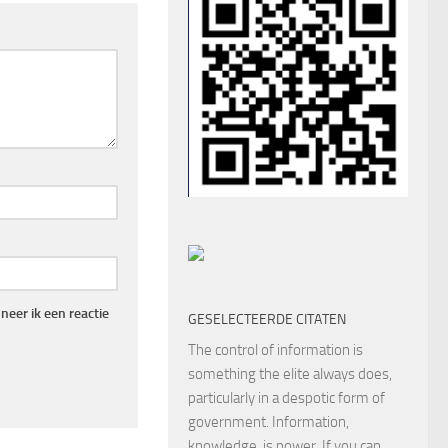
eer ik een reactie
GESELECTEERDE CITATEN
The control of information is
something the elite always does,
particularly in a despotic form of
government. Information,
knowledge, is power. If you can