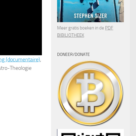
Meer gratis boeken in de
PDF
BIBILIOTHEEK
DONEER/DONATE
ng (documentaire)
,
stro-Theologie