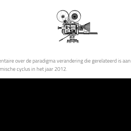
taire over de paradigma verandering die gerelateerd is aan
mische cyclus in het jaar 2012.