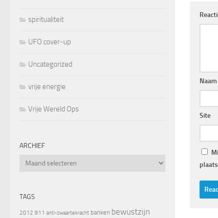
React
spiritualiteit
UFO cover-up
Uncategorized
Naam
vrije energie
Vrije Wereld Ops
Site
ARCHIEF
Mi
Archief
plaats
TAGS
bewustzijn
banken
2012
911
anti-zwaartekracht