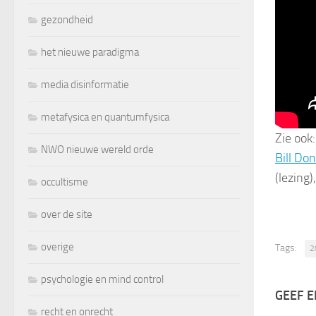
gezondheid
het nieuwe paradigma
media disinformatie
metafysica en quantumfysica
Zie ook
NWO nieuwe wereld orde
Bill Do
(lezing)
occultisme
over de site
overige
Tags:
2
psychologie en mind control
GEEF E
recht en onrecht