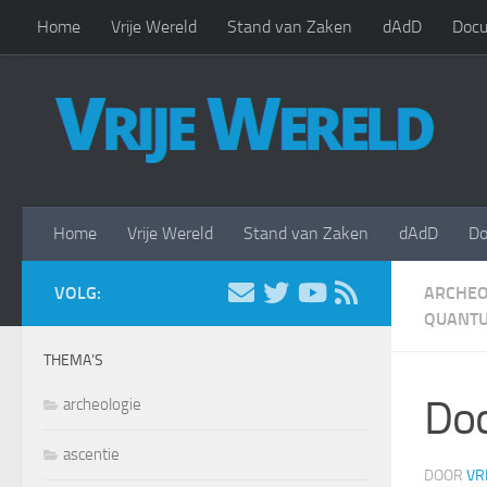
Home
Vrije Wereld
Stand van Zaken
dAdD
Docu
Doorgaan naar inhoud
Home
Vrije Wereld
Stand van Zaken
dAdD
Do
VOLG:
ARCHEO
QUANTU
THEMA’S
Doc
archeologie
ascentie
DOOR
VR