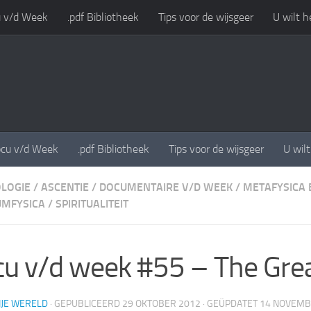
 v/d Week
.pdf Bibliotheek
Tips voor de wijsgeer
U wilt h
cu v/d Week
.pdf Bibliotheek
Tips voor de wijsgeer
U wil
LOGIE
/
ASCENTIE
/
DOCUMENTAIRE V/D WEEK
/
METAFYSICA 
MFYSICA
/
SPIRITUALITEIT
u v/d week #55 – The Grea
IJE WERELD
· GEPUBLICEERD
29 OKTOBER 2012
· GEÜPDATET
14 NOVEMB