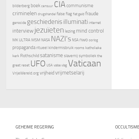
CIA
boek
communisme
bilderberg
censuur
criminelen
fraude
false flag
drugshandel
fiat geld
geschiedenis
illuminati
genocide
internet
jezuïeten
interview
mind control
lezing
NAZI's
nwo
MK ULTRA
MSM
NASA
NSA
oorlog
propaganda
ritueel kindermisbruik
rooms katholieke
satanisme
Rothschild
slavernij
symboliek
kerk
the
Vaticaan
UFO
great reset
valse vlag
USA
vrijheid
vrijmetselarij
VrijeWereld.org
GEHEIME REGERING
OCCULTISM