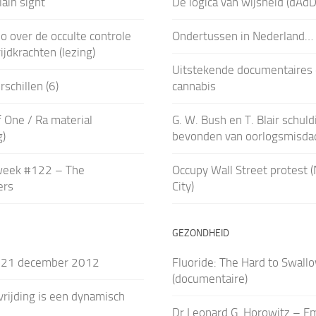
lain sight
De logica van wijsheid (dAdD
o over de occulte controle
Ondertussen in Nederland…
ijdkrachten (lezing)
Uitstekende documentaires 
schillen (6)
cannabis
 One / Ra material
G. W. Bush en T. Blair schuld
g)
bevonden van oorlogsmisda
week #122 – The
Occupy Wall Street protest 
ers
City)
GEZONDHEID
 21 december 2012
Fluoride: The Hard to Swall
(documentaire)
rijding is een dynamisch
Dr Leonard G. Horowitz – E