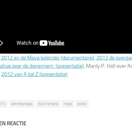
:
2012 en de Maya kalender (documentaire)
,
2012 de overga
nahue over de dierenriem (presentatie)
, Manly P. Hall over A
,
2012 van A tot Z (presentatie)
012
astrotheologie
documentaire
maya
zodiac
EN REACTIE