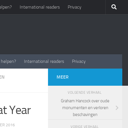
elpen?
International readers
Privacy
t helpen?
International readers
Privacy
EN
MEER
VOLGENDE VERHAAL
Graham Hancock over oude
t Year
monumenten en verloren
beschavingen
ER 2016
VORIGE VERHAAL