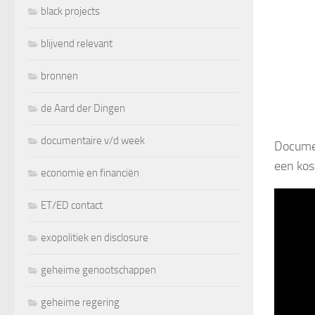
black projects
blijvend relevant
bronnen
de Aard der Dingen
documentaire v/d week
Documen
een kos
economie en financiën
ET/ED contact
exopolitiek en disclosure
geheime genootschappen
geheime regering