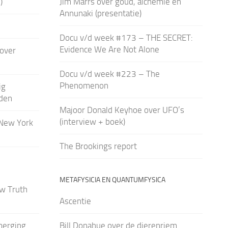
)
Jim Marrs over goud, alchemie en
Annunaki (presentatie)
Docu v/d week #173 – THE SECRET:
Evidence We Are Not Alone
over
Docu v/d week #223 – The
Phenomenon
ig
den
Majoor Donald Keyhoe over UFO’s
(interview + boek)
(New York
The Brookings report
METAFYSICIA EN QUANTUMFYSICA
ow Truth
Ascentie
merging
Bill Donahue over de dierenriem