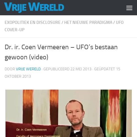
Doorgaan naar inhoud
EXOPOLITIEK EN DISCLOSURE
/
HET NIEUWE PARADIGMA
/
UFO
COVER-UP
Dr. ir. Coen Vermeeren – UFO’s bestaan
gewoon (video)
DOOR
VRIJE WERELD
· GEPUBLICEERD
22 MEI 2013
· GEÜPDATET
15
OKTOBER 2013