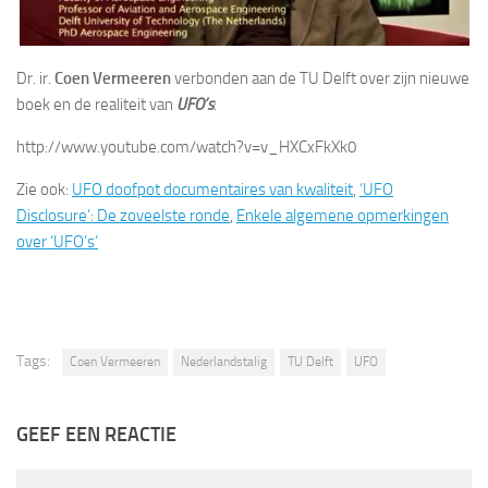
Dr. ir.
Coen Vermeeren
verbonden aan de TU Delft over zijn nieuwe
boek en de realiteit van
UFO’s
:
http://www.youtube.com/watch?v=v_HXCxFkXk0
Zie ook:
UFO doofpot documentaires van kwaliteit
,
‘UFO
Disclosure’: De zoveelste ronde
,
Enkele algemene opmerkingen
over ‘UFO’s’
Tags:
Coen Vermeeren
Nederlandstalig
TU Delft
UFO
GEEF EEN REACTIE