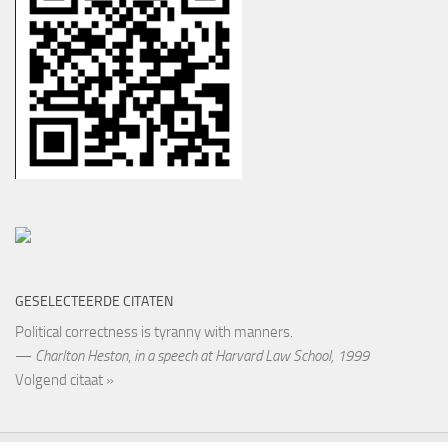
GESELECTEERDE CITATEN
Political correctness is tyranny with manners.
—
Charlton Heston
,
in a speech at Harvard Law School, 1999
Volgend citaat »