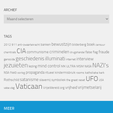
ARCHIEF
Archief
TAGS
bewustzijn
boek
banken
bilderberg
2012
911
censuur
anti-zwaartekracht
CIA
criminelen
fraude
communisme
false flag
chemtrails
drugshandel
geschiedenis
illuminati
interview
genocide
internet
jezuïeten
NAZI's
mind control
lezing
MK ULTRA
MSM
NASA
nwo
propaganda
ritueel kindermisbruik
NSA
oorlog
rooms katholieke kerk
UFO
satanisme
Rothschild
slavernij
symboliek
the great reset
USA
Vaticaan
vrijheid
vrijmetselarij
VrijeWereld.org
valse vlag
MEER