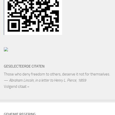
GESELECTEERDE CITATEN
Those who deny freedom to others, deserve it not for themselves.
—
Abraham Lincoln
,
in a letter to Henry L. Pierce, 1859
Volgend citaat »
GEHEIME REGERING