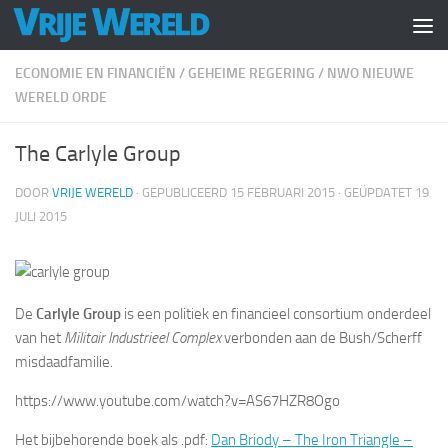
Doorgaan naar inhoud
ECONOMIE EN FINANCIËN
/
GEHEIME REGERING
/
NWO NIEUWE
WERELD ORDE
The Carlyle Group
DOOR
VRIJE WERELD
· GEPUBLICEERD
15 FEBRUARI 2015
· GEÜPDATET
19
JULI 2015
De
Carlyle Group
is een politiek en financieel consortium onderdeel
van het
Militair Industrieel Complex
verbonden aan de Bush/Scherff
misdaadfamilie.
https://www.youtube.com/watch?v=AS67HZR8Ogo
Het bijbehorende boek als .pdf:
Dan Briody – The Iron Triangle –