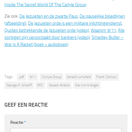
Inside The Secret World Of The Carlyle Group
Zie ook:
De Jezuïeten en de zwarte Paus
,
De pauselijke bloedlijnen
(afbeelding)
,
De Jezuïeten orde is een militaire inlichtingendienst
,
Quotes betrekkende de Jezuïeten orde (video)
,
Waarom 9/11
,
Alle
oorlogen zijn veroorzaakt door bankiers (video)
,
Smedley Butler –
War Is A Racket (boek + audioboek)
Tags:
.pdf
911
Carlyle Group
donald rumsfeld
Frank Carlucci
George H. Scherff
MIC
Saoedi-Arabië
the iron triangle
GEEF EEN REACTIE
Reactie
*