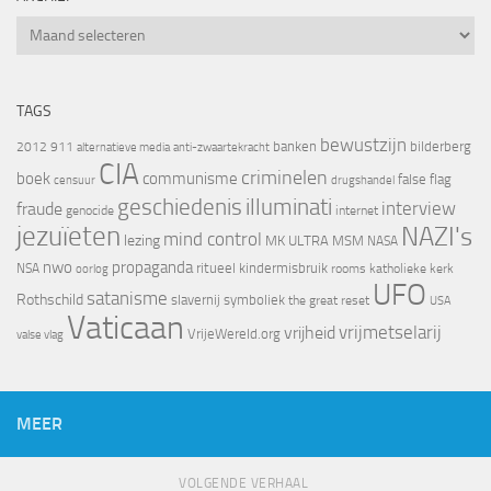
Archief
TAGS
bewustzijn
banken
bilderberg
2012
911
alternatieve media
anti-zwaartekracht
CIA
criminelen
boek
communisme
false flag
censuur
drugshandel
geschiedenis
illuminati
interview
fraude
genocide
internet
jezuïeten
NAZI's
mind control
lezing
MK ULTRA
MSM
NASA
nwo
propaganda
ritueel kindermisbruik
NSA
oorlog
rooms katholieke kerk
UFO
satanisme
Rothschild
slavernij
symboliek
the great reset
USA
Vaticaan
vrijheid
vrijmetselarij
VrijeWereld.org
valse vlag
MEER
VOLGENDE VERHAAL