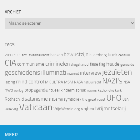
ARCHIEF
Archief
TAGS
bewustzijn
boek
banken
bilderberg
2012
911
censuur
anti-zwaartekracht
CIA
criminelen
fraude
communisme
false flag
genocide
drugshandel
jezuïeten
geschiedenis
illuminati
interview
internet
NAZI's
mind control
lezing
MK ULTRA
MSM
NASA
NSA
natuurrecht
nwo
propaganda
ritueel kindermisbruik
oorlog
rooms katholieke kerk
UFO
satanisme
Rothschild
slavernij
symboliek
the great reset
USA
Vaticaan
vrijheid
vrijmetselarij
VrijeWereld.org
valse vlag
MEER