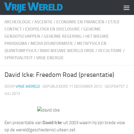
Doorgaan naar inhoud
ARCHEOLOGIE
/
ASCENTIE
/
ECONOMIE EN FINANCIËN
/
ET/ED
CONTACT
/
EXOPOLITIEK EN DISCLOSURE
/
GEHEIME
GENOOTSCHAPPEN
/
GEHEIME REGERING
/
HET NIEUWE
PARADIGMA
/
MEDIA DISINFORMATIE
/
METAFYSICA EN
QUANTUMFYSICA
/
NWO NIEUWE WERELD ORDE
/
OCCULTISME
/
SPIRITUALITEIT
/
VRIJE ENERGIE
David Icke: Freedom Road (presentatie)
DOOR
VRIJE WERELD
· GEPUBLICEERD
11 DECEMBER 2012
· GEÜPDATET
2
JULI 2013
Een presentatie van
David Icke
uit 2003 waarin hij zijn brede visie
op de wereld(geschiedenis) uiteen zet.