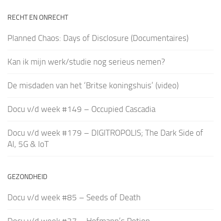
RECHT EN ONRECHT
Planned Chaos: Days of Disclosure (Documentaires)
Kan ik mijn werk/studie nog serieus nemen?
De misdaden van het ‘Britse koningshuis’ (video)
Docu v/d week #149 – Occupied Cascadia
Docu v/d week #179 – DIGITROPOLIS; The Dark Side of
AI, 5G & IoT
GEZONDHEID
Docu v/d week #85 – Seeds of Death
Docu v/d week #37 – Hofmann’s Potion