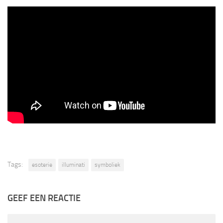
Tags:
esoterie
illuminati
symboliek
GEEF EEN REACTIE