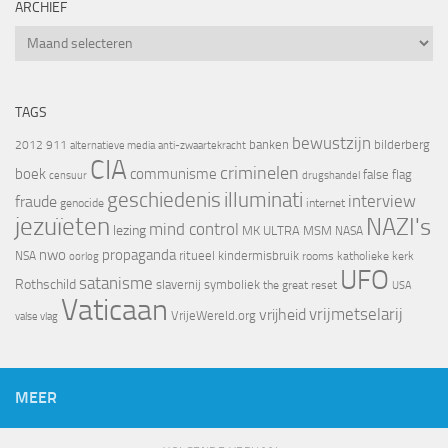
ARCHIEF
Archief
TAGS
bewustzijn
banken
bilderberg
2012
911
alternatieve media
anti-zwaartekracht
CIA
criminelen
boek
communisme
false flag
censuur
drugshandel
geschiedenis
illuminati
interview
fraude
genocide
internet
jezuïeten
NAZI's
mind control
lezing
MK ULTRA
MSM
NASA
nwo
propaganda
ritueel kindermisbruik
NSA
oorlog
rooms katholieke kerk
UFO
satanisme
Rothschild
slavernij
symboliek
the great reset
USA
Vaticaan
vrijheid
vrijmetselarij
VrijeWereld.org
valse vlag
MEER