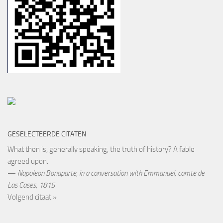
GESELECTEERDE CITATEN
What then is, generally speaking, the truth of history? A fable
agreed upon.
—
Napoleon Bonaparte
,
in a conversation with Emmanuel, comte de
Las Cases, 1815
Volgend citaat »