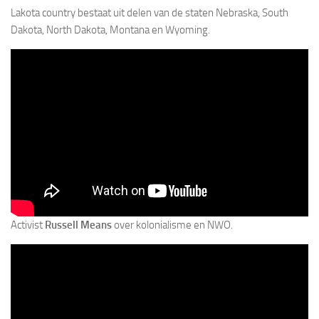
Lakota country bestaat uit delen van de staten Nebraska, South
Dakota, North Dakota, Montana en Wyoming.
Activist
Russell Means
over kolonialisme en NWO.