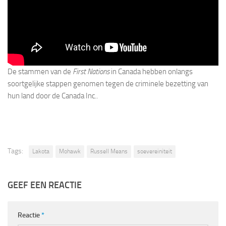
De stammen van de
First Nations
in Canada hebben onlangs
soortgelijke stappen genomen tegen de criminele bezetting van
hun land door de Canada Inc..
Tags:
Lakota
Mohawk
Russell Means
soevereiniteit
GEEF EEN REACTIE
Reactie
*