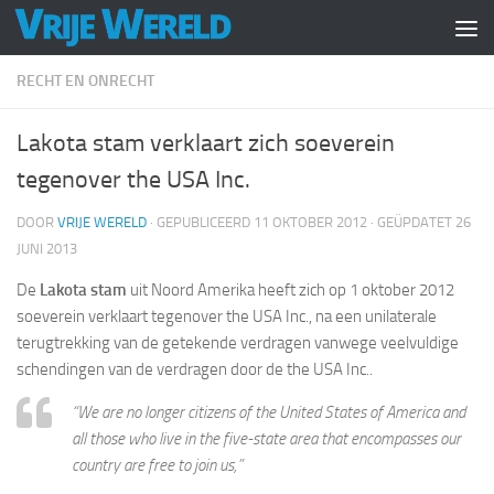
Doorgaan naar inhoud
RECHT EN ONRECHT
Lakota stam verklaart zich soeverein
tegenover the USA Inc.
DOOR
VRIJE WERELD
· GEPUBLICEERD
11 OKTOBER 2012
· GEÜPDATET
26
JUNI 2013
De
Lakota stam
uit Noord Amerika heeft zich op 1 oktober 2012
soeverein verklaart tegenover the USA Inc., na een unilaterale
terugtrekking van de getekende verdragen vanwege veelvuldige
schendingen van de verdragen door de the USA Inc..
“We are no longer citizens of the United States of America and
all those who live in the five-state area that encompasses our
country are free to join us,”