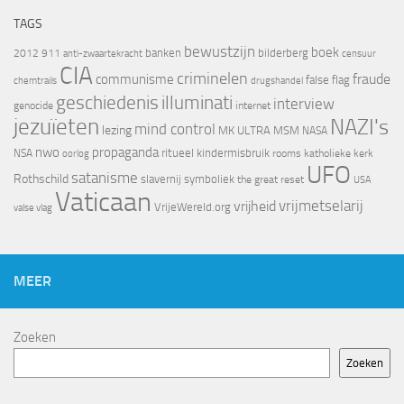
TAGS
bewustzijn
boek
banken
bilderberg
2012
911
censuur
anti-zwaartekracht
CIA
criminelen
fraude
communisme
false flag
chemtrails
drugshandel
geschiedenis
illuminati
interview
genocide
internet
jezuïeten
NAZI's
mind control
lezing
MK ULTRA
MSM
NASA
nwo
propaganda
ritueel kindermisbruik
NSA
oorlog
rooms katholieke kerk
UFO
satanisme
Rothschild
slavernij
symboliek
the great reset
USA
Vaticaan
vrijheid
vrijmetselarij
VrijeWereld.org
valse vlag
MEER
Zoeken
Zoeken