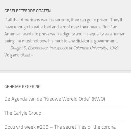
GESELECTEERDE CITATEN
If all that Americans want is security, they can go to prison. They’ll
have enough to eat, a bed and a roof over their heads. But if an
American wants to preserve his dignity and his equality as a human
being, he must not bow his neck to any dictatorial government.
—
Dwight D. Eisenhower
,
in a speech at Columbia University, 1949
Volgend citaat »
GEHEIME REGERING
De Agenda van de “Nieuwe Wereld Orde” (NWO)
The Carlyle Group
Docu v/d week #205 – The secret files of the corona