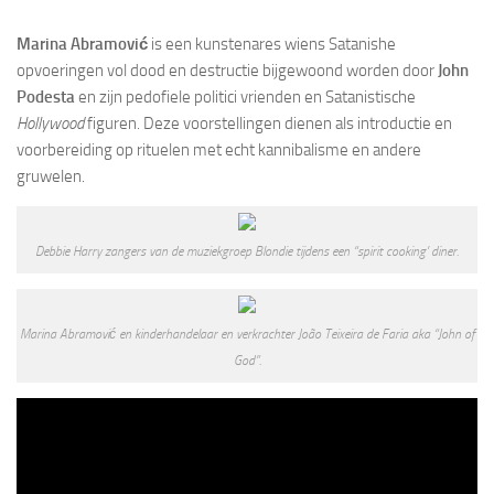
Marina Abramović
is een kunstenares wiens Satanishe
opvoeringen vol dood en destructie bijgewoond worden door
John
Podesta
en zijn pedofiele politici vrienden en Satanistische
Hollywood
figuren. Deze voorstellingen dienen als introductie en
voorbereiding op rituelen met echt kannibalisme en andere
gruwelen.
Debbie Harry zangers van de muziekgroep Blondie tijdens een “spirit cooking’ diner.
Marina Abramović en kinderhandelaar en verkrachter João Teixeira de Faria aka “John of
God”.