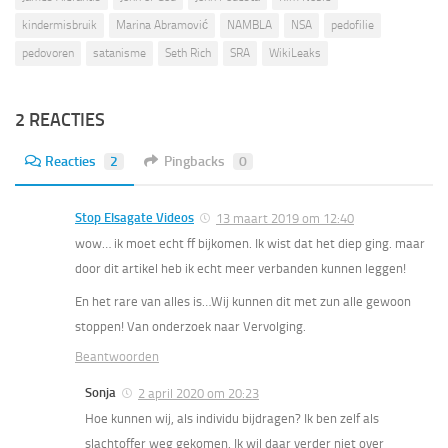
kindermisbruik
Marina Abramović
NAMBLA
NSA
pedofilie
pedovoren
satanisme
Seth Rich
SRA
WikiLeaks
2 REACTIES
Reacties
2
Pingbacks
0
Stop Elsagate Videos
13 maart 2019 om 12:40
wow… ik moet echt ff bijkomen. Ik wist dat het diep ging. maar
door dit artikel heb ik echt meer verbanden kunnen leggen!
En het rare van alles is…Wij kunnen dit met zun alle gewoon
stoppen! Van onderzoek naar Vervolging.
Beantwoorden
Sonja
2 april 2020 om 20:23
Hoe kunnen wij, als individu bijdragen? Ik ben zelf als
slachtoffer weg gekomen. Ik wil daar verder niet over