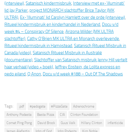
(interview)
,
Satanisch kindermisbruik
,
Interview met ex-’illuminati’
lid Jay Parker
,
project MONARCH slachtoffer Brice Taylor (MK
ULTRA)
,
Ex-’Illuminati’ lid Carolyn Hamlett over de orde (interview)
,
Ritueel kindermisbruik en kinderhandel in Nederland
,
Docu v/d
week #4 – Conspiracy Of Silence
,
Arizona Wilder (MK ULTRA
slachtoffer)
,
Cathy O’Brien MK ULTRA en Monarch overlevende
,
Ritueel kindermisbruik in Hampstead
,
Satanisch Ritueel Misbruik in
Canada (video)
,
Satanisch Ritueel Misbruik in Australië
(documentaire)
,
Slachtoffer van Satanisch misbruik Jenny Hill vertelt
haar verhaal (video + boek)
,
Jeffrey Epstein, de Lolita express en
pedo eiland
,
Q Anon
,
Docu v/d week #188 – Out Of The Shadows
Tags:
.pdf
#pedogate
#PizzaGate
Adrenochrome
Anthony Podesta
Besta Pizza
CIA
Clinton Foundation
Comet Ping Pong
David Brock
Guus Valk
Hillary Clinton
infanticide
James Alefantis
John of God
John Podesta
Kim Noble