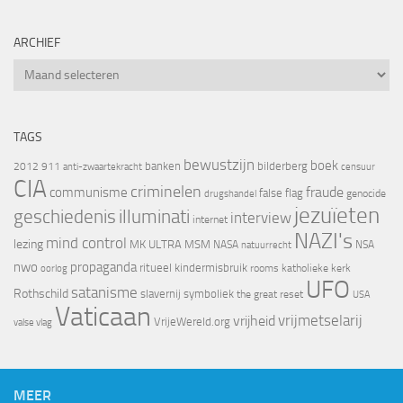
ARCHIEF
Archief
TAGS
bewustzijn
boek
banken
bilderberg
2012
911
censuur
anti-zwaartekracht
CIA
criminelen
fraude
communisme
false flag
genocide
drugshandel
jezuïeten
geschiedenis
illuminati
interview
internet
NAZI's
mind control
lezing
MK ULTRA
MSM
NASA
NSA
natuurrecht
nwo
propaganda
ritueel kindermisbruik
oorlog
rooms katholieke kerk
UFO
satanisme
Rothschild
slavernij
symboliek
the great reset
USA
Vaticaan
vrijheid
vrijmetselarij
VrijeWereld.org
valse vlag
MEER