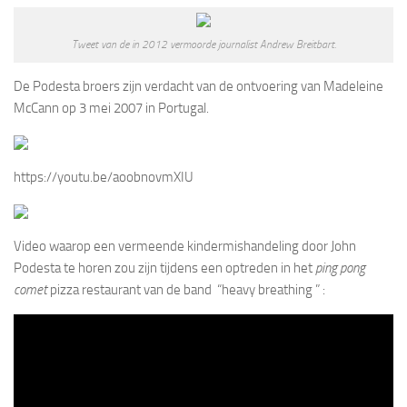
Tweet van de in 2012 vermoorde journalist Andrew Breitbart.
De Podesta broers zijn verdacht van de ontvoering van Madeleine
McCann op 3 mei 2007 in Portugal.
https://youtu.be/aoobnovmXIU
Video waarop een vermeende kindermishandeling door John
Podesta te horen zou zijn tijdens een optreden in het
ping pong
comet
pizza restaurant van de band “heavy breathing ” :