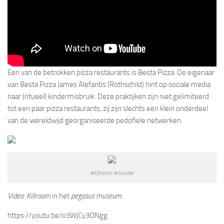
Een van de betrokken pizza restaurants is Besta Pizza. De eigenaar
van Besta Pizza James Alefantis (Rothschild) hint op sociale media
naar (ritueel) kindermisbruik. Deze praktijken zijn niet gelimiteerd
tot een paar pizza restaurants, zij zijn slechts een klein onderdeel
van de wereldwijd georganiseerde pedofiele netwerken.
#Killroom #murder
Video: Killroom
in het
pegasus museum
:
https://youtu.be/o3WjCy3ONgg