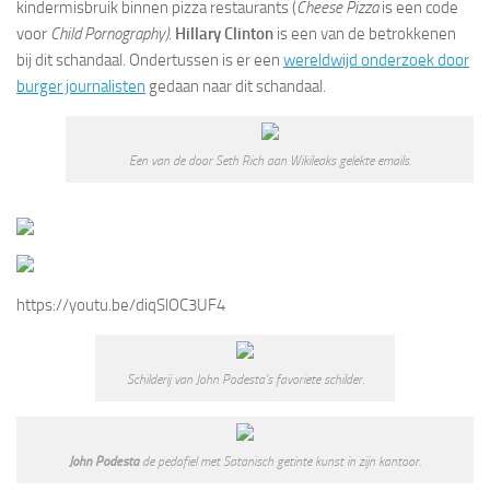
kindermisbruik binnen pizza restaurants (
Cheese Pizza
is een code
voor
Child Pornography)
.
Hillary Clinton
is een van de betrokkenen
bij dit schandaal. Ondertussen is er een
wereldwijd onderzoek door
burger journalisten
gedaan naar dit schandaal.
Een van de door Seth Rich aan Wikileaks gelekte emails.
https://youtu.be/diqSlOC3UF4
Schilderij van John Podesta’s favoriete schilder.
John Podesta
de pedofiel met Satanisch getinte kunst in zijn kantoor.