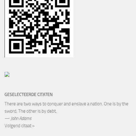
GESELECTEERDE CITATEN
There are two ways to conquer and enslave a nation. One is by the
sword. The other is by debt.
—
John Adams
Volgend citaat »