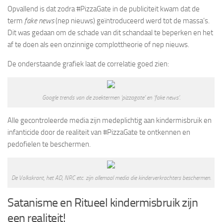
Opvallend is dat zodra #PizzaGate in de publiciteit kwam dat de
term
fake news
(nep nieuws) geïntroduceerd werd tot de massa’s.
Dit was gedaan om de schade van dit schandaal te beperken en het
af te doen als een onzinnige complottheorie of nep nieuws.
De onderstaande grafiek laat de correlatie goed zien:
Google trends van de zoektermen ‘pizzagate’ en ‘fake news’.
Alle gecontroleerde media zijn medeplichtig aan kindermisbruik en
infanticide door de realiteit van #PizzaGate te ontkennen en
pedofielen te beschermen.
De Volkskrant, het AD, NRC etc. zijn allemaal media die kinderverkrachters beschermen.
Satanisme en Ritueel kindermisbruik zijn
een realiteit!