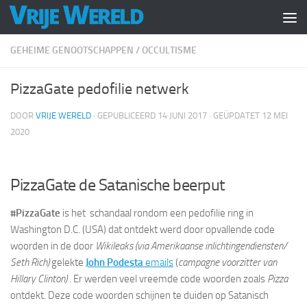
Doorgaan naar inhoud
GEHEIME GENOOTSCHAPPEN
/
OCCULTISME
PizzaGate pedofilie netwerk
DOOR
VRIJE WERELD
· GEPUBLICEERD
14 JUNI 2017
· GEÜPDATET
12 MEI
2020
PizzaGate de Satanische beerput
#PizzaGate
is het schandaal rondom een pedofilie ring in
Washington D.C. (USA) dat ontdekt werd door opvallende code
woorden in de door
Wikileaks (via Amerikaanse inlichtingendiensten/
Seth Rich)
gelekte
John Podesta
emails
(
campagne voorzitter van
Hillary Clinton)
. Er werden veel vreemde code woorden zoals
Pizza
ontdekt. Deze code woorden schijnen te duiden op Satanisch