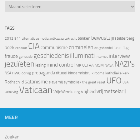
Archief
TAGS
bewustzijn
banken
bilderberg
2012
911
alternatieve media
anti-zwaartekracht
CIA
criminelen
boek
communisme
false flag
censuur
drugshandel
geschiedenis
illuminati
interview
fraude
genocide
internet
jezuïeten
NAZI's
mind control
lezing
MK ULTRA
MSM
NASA
nwo
propaganda
ritueel kindermisbruik
NSA
oorlog
rooms katholieke kerk
UFO
satanisme
Rothschild
slavernij
symboliek
the great reset
USA
Vaticaan
vrijheid
vrijmetselarij
VrijeWereld.org
valse vlag
MEER
Zoeken