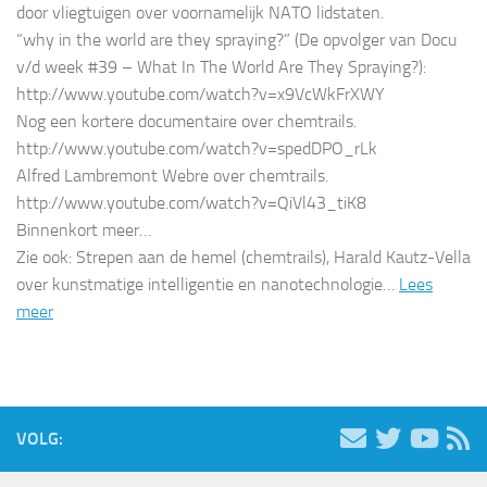
door vliegtuigen over voornamelijk NATO lidstaten.
“why in the world are they spraying?” (De opvolger van Docu
v/d week #39 – What In The World Are They Spraying?):
http://www.youtube.com/watch?v=x9VcWkFrXWY
Nog een kortere documentaire over chemtrails.
http://www.youtube.com/watch?v=spedDPO_rLk
Alfred Lambremont Webre over chemtrails.
http://www.youtube.com/watch?v=QiVl43_tiK8
Binnenkort meer…
Zie ook: Strepen aan de hemel (chemtrails), Harald Kautz-Vella
over kunstmatige intelligentie en nanotechnologie…
Lees
meer
VOLG: