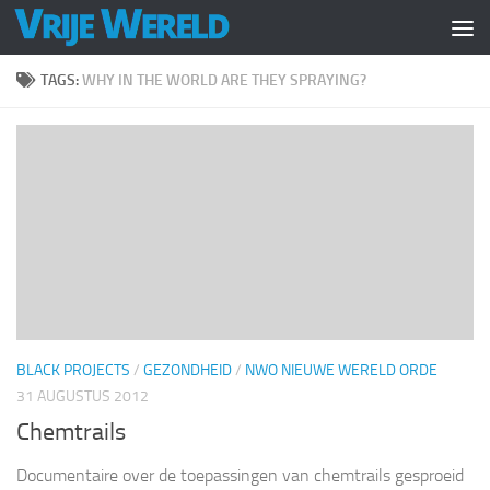
Doorgaan naar inhoud
TAGS:
WHY IN THE WORLD ARE THEY SPRAYING?
BLACK PROJECTS
/
GEZONDHEID
/
NWO NIEUWE WERELD ORDE
31 AUGUSTUS 2012
Chemtrails
Documentaire over de toepassingen van chemtrails gesproeid