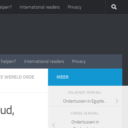
elpen?
International readers
Privacy
t helpen?
International readers
Privacy
E WERELD ORDE
MEER
VOLGENDE VERHAAL
Ondertussen in Egypte…
ud,
VORIGE VERHAAL
Ondertussen in