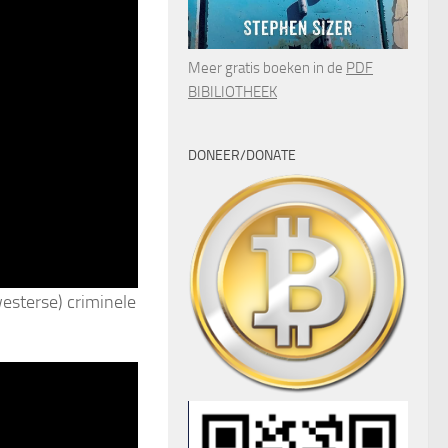
Meer gratis boeken in de
PDF
BIBILIOTHEEK
DONEER/DONATE
esterse) criminele