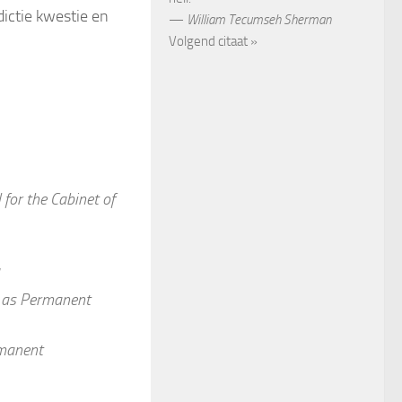
ictie kwestie en
—
William Tecumseh Sherman
Volgend citaat »
 for the Cabinet of
d as Permanent
rmanent