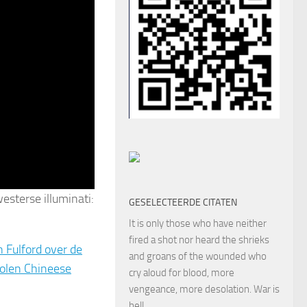
sterse illuminati:
GESELECTEERDE CITATEN
It is only those who have neither
fired a shot nor heard the shrieks
n Fulford over de
and groans of the wounded who
tolen Chineese
cry aloud for blood, more
vengeance, more desolation. War is
hell.