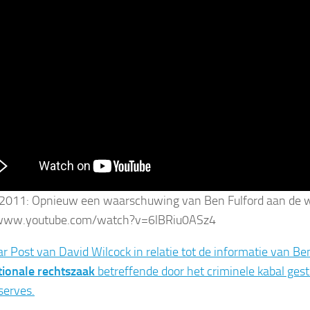
011: Opnieuw een waarschuwing van Ben Fulford aan de we
/www.youtube.com/watch?v=6lBRiu0ASz4
ar Post van David Wilcock in relatie tot de informatie van Be
tionale rechtszaak
betreffende door het criminele kabal ges
serves.