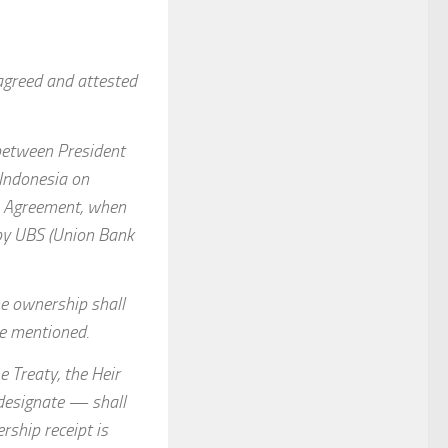
agreed and attested
between President
 Indonesia on
e Agreement, when
 by UBS (Union Bank
he ownership shall
e mentioned.
e Treaty, the Heir
designate — shall
ship receipt is