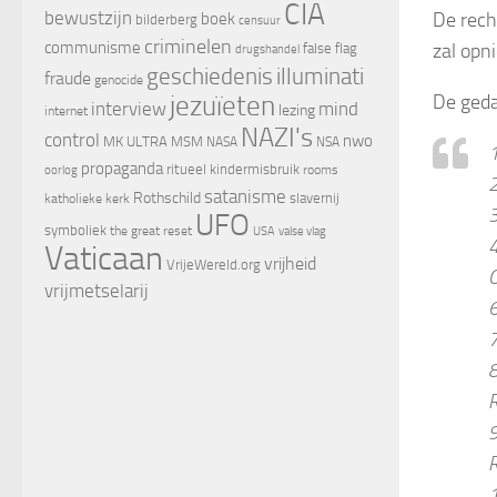
CIA
bewustzijn
De rech
boek
bilderberg
censuur
criminelen
communisme
zal opn
false flag
drugshandel
geschiedenis
illuminati
fraude
genocide
jezuïeten
De geda
interview
mind
lezing
internet
NAZI's
control
nwo
MK ULTRA
MSM
NASA
NSA
propaganda
ritueel kindermisbruik
oorlog
rooms
satanisme
Rothschild
slavernij
katholieke kerk
3
UFO
symboliek
the great reset
valse vlag
USA
4
Vaticaan
vrijheid
VrijeWereld.org
O
vrijmetselarij
7
8
R
9
R
1