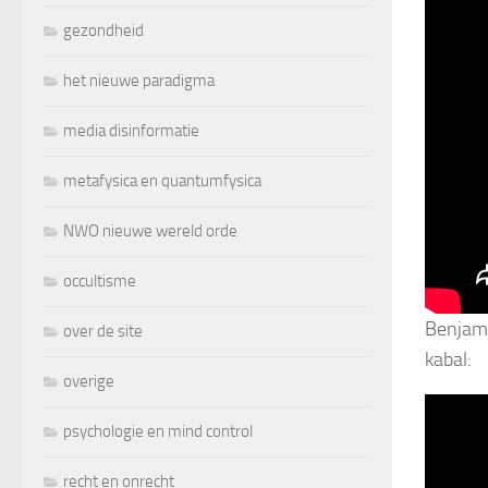
gezondheid
het nieuwe paradigma
media disinformatie
metafysica en quantumfysica
NWO nieuwe wereld orde
occultisme
Benjami
over de site
kabal:
overige
psychologie en mind control
recht en onrecht