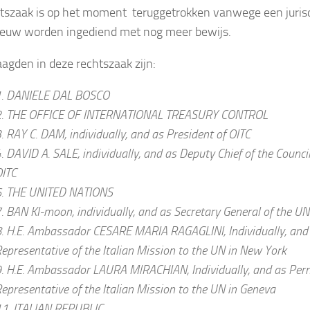
tszaak is op het moment teruggetrokken vanwege een jurisd
ieuw worden ingediend met nog meer bewijs.
agden in deze rechtszaak zijn:
1. DANIELE DAL BOSCO
2. THE OFFICE OF INTERNATIONAL TREASURY CONTROL
. RAY C. DAM, individually, and as President of OITC
. DAVID A. SALE, individually, and as Deputy Chief of the Council
ITC
6. THE UNITED NATIONS
. BAN KI-moon, individually, and as Secretary General of the UN
. H.E. Ambassador CESARE MARIA RAGAGLINI, Individually, an
epresentative of the Italian Mission to the UN in New York
. H.E. Ambassador LAURA MlRACHIAN, Individually, and as Pe
epresentative of the Italian Mission to the UN in Geneva
1. ITALIAN REPUBLIC