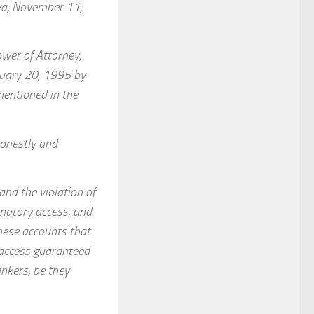
eva, November 11,
ower of Attorney,
nuary 20, 1995 by
mentioned in the
honestly and
and the violation of
inatory access, and
these accounts that
 access guaranteed
ankers, be they