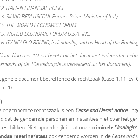
2. ITALIAN FINANCIAL POLICE
3. SILVIO BERLUSCONI, Former Prime Minister of Italy
14. THE WORLD ECONOMIC FORUM
15. WORLD ECONOMIC FORUM U.S.A., INC.
6. GIANCARLO BRUNO, individually, and as Head of the Banking
Noot: Nummer 10. ontbreekt uit het document (advocaten hebb
emaakt of de 10e gedaagde is verwijderd uit het document))
 gehele document betreffende de rechtzaak (Case 1:11-cv
nt 1).
)
ovengenoemde rechtszaak is een
Cease and Desist notice
uitg
d dat de genoemde personen en instanties niet over het ger
eschikken. Niet opmerkelijk is dat onze
criminele “
koningin
“
ndse regering/staat
ook genoemd worden in de
Cease and D