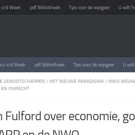
 v/d Week
.pdf Bibliotheek
Tips voor de wijsgeer
U wilt h
cu v/d Week
.pdf Bibliotheek
Tips voor de wijsgeer
U wil
E GENOOTSCHAPPEN
/
HET NIEUWE PARADIGMA
/
NWO NIEUW
 EN ONRECHT
 Fulford over economie, go
ARP en de NWO