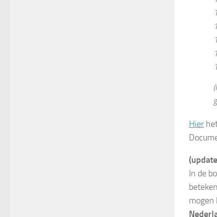
1
1
1
(
g
Hier
het
Docume
(update
In de b
beteken
mogen b
Nederla