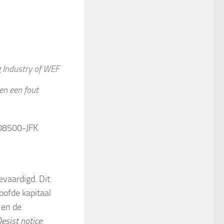
 Industry of WEF
en een fout
-08500-JFK
evaardigd. Dit
oofde kapitaal
en de
esist notice
: