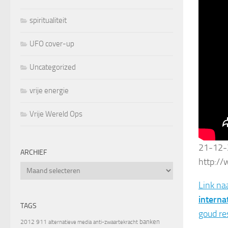
spiritualiteit
UFO cover-up
Uncategorized
vrije energie
Vrije Wereld Ops
21-12-2
ARCHIEF
http:/
Archief
Link na
interna
TAGS
goud re
banken
2012
911
alternatieve media
anti-zwaartekracht