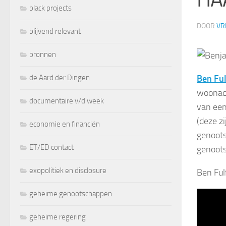
black projects
DOOR
VR
blijvend relevant
bronnen
de Aard der Dingen
Ben Fu
woonach
documentaire v/d week
van een
(deze z
economie en financiën
genoots
ET/ED contact
genoots
exopolitiek en disclosure
Ben Ful
geheime genootschappen
geheime regering