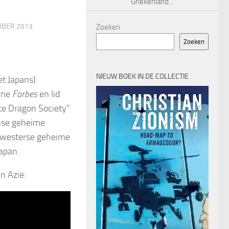
Griekenland…
MBER 2013
Zoeken
Zoeken
NIEUW BOEK IN DE COLLECTIE
t Japans)
zine
Forbes
en lid
te Dragon Society”
anse geheime
e westerse geheime
apan.
n Azië: