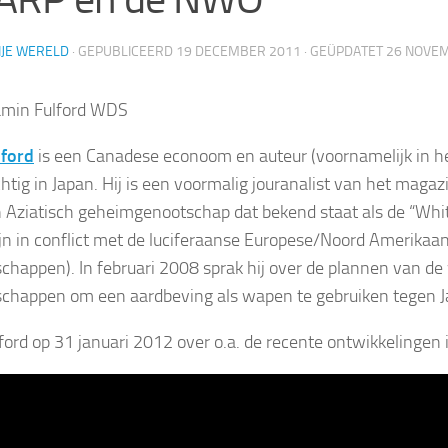
IJE WERELD
· GEPUBLICEERD
19 DECEMBER 2011
· GEÜPDATET
26 NOVE
lford
is een Canadese econoom en auteur (voornamelijk in he
tig in Japan. Hij is een voormalig jouranalist van het maga
 Aziatisch geheimgenootschap dat bekend staat als de “Whi
ijn in conflict met de luciferaanse Europese/Noord Amerika
chappen). In februari 2008 sprak hij over de plannen van d
chappen om een aardbeving als wapen te gebruiken tegen J
ford op 31 januari 2012 over o.a. de recente ontwikkelingen i