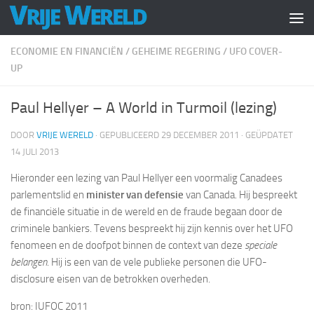
Doorgaan naar inhoud
ECONOMIE EN FINANCIËN
/
GEHEIME REGERING
/
UFO COVER-
UP
Paul Hellyer – A World in Turmoil (lezing)
DOOR
VRIJE WERELD
· GEPUBLICEERD
29 DECEMBER 2011
· GEÜPDATET
14 JULI 2013
Hieronder een lezing van Paul Hellyer een voormalig Canadees
parlementslid en
minister van defensie
van Canada. Hij bespreekt
de financiële situatie in de wereld en de fraude begaan door de
criminele bankiers. Tevens bespreekt hij zijn kennis over het UFO
fenomeen en de doofpot binnen de context van deze
speciale
belangen
. Hij is een van de vele publieke personen die UFO-
disclosure eisen van de betrokken overheden.
bron: IUFOC 2011