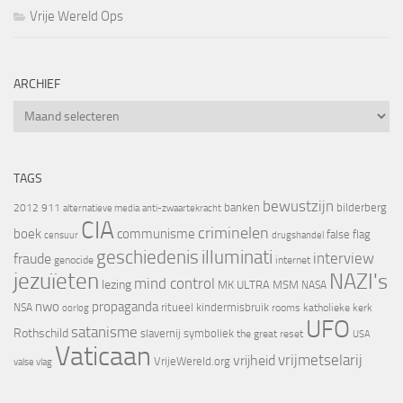
Vrije Wereld Ops
ARCHIEF
Archief
TAGS
bewustzijn
banken
bilderberg
2012
911
alternatieve media
anti-zwaartekracht
CIA
criminelen
boek
communisme
false flag
censuur
drugshandel
geschiedenis
illuminati
interview
fraude
genocide
internet
jezuïeten
NAZI's
mind control
lezing
MK ULTRA
MSM
NASA
nwo
propaganda
ritueel kindermisbruik
NSA
oorlog
rooms katholieke kerk
UFO
satanisme
Rothschild
slavernij
symboliek
the great reset
USA
Vaticaan
vrijheid
vrijmetselarij
VrijeWereld.org
valse vlag