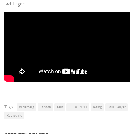
taal: Engels
Tags:
bilderberg
Canada
geld
IUFOC 2011
lezing
Paul Hellyer
Rothschild