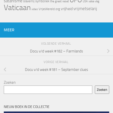
UFO
satanisme
slavernij
symboliek
the great reset
valse vlag
USA
Vaticaan
vrijheid
vrijmetselarij
VrijeWereld.org
video
MEER
VOLGENDE VERHAAL
Docu v/d week #182 – Farmlands
VORIGE VERHAAL
Docu v/d week #181 – September clues
Zoeken
Zoeken
NIEUW BOEK IN DE COLLECTIE