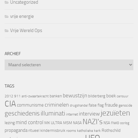
Uncategorized
vrije energie
Vrije Wereld Ops
ARCHIEF
Archief
TAGS
bewustzijn
boek
banken
bilderberg
2012
911
censuur
anti-zwaartekracht
CIA
criminelen
fraude
communisme
false flag
genocide
drugshandel
jezuïeten
geschiedenis
illuminati
interview
internet
NAZI's
mind control
nwo
lezing
MK ULTRA
MSM
NASA
NSA
oorlog
propaganda
Rothschild
ritueel kindermisbruik
rooms katholieke kerk