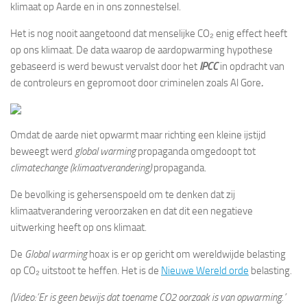
klimaat op Aarde en in ons zonnestelsel.
Het is nog nooit aangetoond dat menselijke CO₂ enig effect heeft
op ons klimaat. De data waarop de aardopwarming hypothese
gebaseerd is werd bewust vervalst door het
IPCC
in opdracht van
de controleurs en gepromoot door criminelen zoals Al Gore
.
Omdat de aarde niet opwarmt maar richting een kleine ijstijd
beweegt werd
global warming
propaganda omgedoopt tot
climatechange (klimaatverandering)
propaganda.
De bevolking is gehersenspoeld om te denken dat zij
klimaatverandering veroorzaken en dat dit een negatieve
uitwerking heeft op ons klimaat.
De
Global warming
hoax is er op gericht om wereldwijde belasting
op CO₂ uitstoot te heffen. Het is de
Nieuwe Wereld orde
belasting.
(Video:’Er is geen bewijs dat toename CO2 oorzaak is van opwarming.’