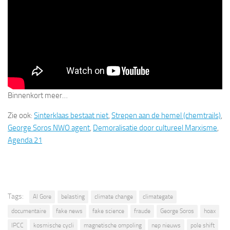
Binnenkort meer…
Zie ook:
Sinterklaas bestaat niet
,
Strepen aan de hemel (chemtrails)
,
George Soros NWO agent
,
Demoralisatie door cultureel Marxisme
,
Agenda 21
Tags:
Al Gore
belasting
climate change
climategate
documentaire
fake news
fake science
fraude
George Soros
hoax
IPCC
kosmische cycli
magnetische ompoling
nep nieuws
pole shift