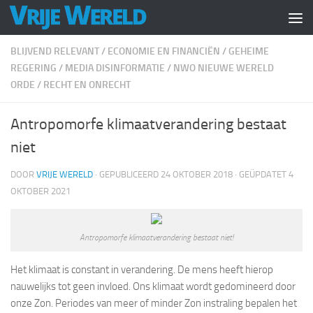
Doorgaan naar inhoud
BLIJVEND RELEVANT
/
ECONOMIE EN FINANCIËN
/
GEHEIME
REGERING
/
MEDIA DISINFORMATIE
/
NWO NIEUWE WERELD
ORDE
/
RECHT EN ONRECHT
Antropomorfe klimaatverandering bestaat
niet
DOOR
VRIJE WERELD
· GEPUBLICEERD
24 OKTOBER 2018
· GEÜPDATET
4
OKTOBER 2021
Antropomorfe klimaatverandering bestaat niet!
Het klimaat is constant in verandering. De mens heeft hierop
nauwelijks tot geen invloed. Ons klimaat wordt gedomineerd door
onze Zon. Periodes van meer of minder Zon instraling bepalen het