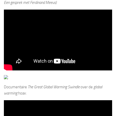
Een gesprek met Ferdinand Meeus)
Documentaire
The Great Global Warming Swindle
over de
global
warming
hoax: