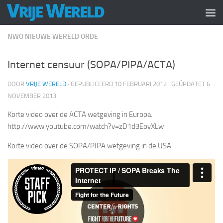
Doorgaan naar inhoud
NWO NIEUWE WERELD ORDE
Internet censuur (SOPA/PIPA/ACTA)
DOOR
VRIJE WERELD
· GEPUBLICEERD
10 FEBRUARI 2012
· GEÜPDATET
6
NOVEMBER 2013
Korte video over de ACTA wetgeving in Europa.
http://www.youtube.com/watch?v=zD1d3EoyXLw
Korte video over de SOPA/PIPA wetgeving in de USA.