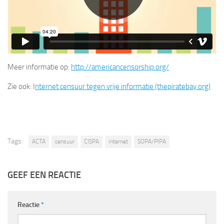
Meer informatie op:
http://americancensorship.org/
Zie ook: I
nternet censuur tegen vrije informatie (thepiratebay.org)
Tags:
ACTA
censuur
CISPA
internet
SOPA/PIPA
GEEF EEN REACTIE
Reactie
*