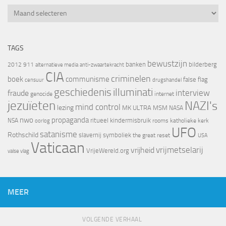
Archief
TAGS
bewustzijn
banken
bilderberg
2012
911
alternatieve media
anti-zwaartekracht
CIA
criminelen
boek
communisme
false flag
censuur
drugshandel
geschiedenis
illuminati
interview
fraude
genocide
internet
jezuïeten
NAZI's
mind control
lezing
MK ULTRA
MSM
NASA
nwo
propaganda
ritueel kindermisbruik
NSA
oorlog
rooms katholieke kerk
UFO
satanisme
Rothschild
slavernij
symboliek
the great reset
USA
Vaticaan
vrijheid
vrijmetselarij
VrijeWereld.org
valse vlag
MEER
VOLGENDE VERHAAL