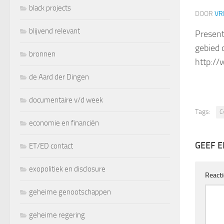
black projects
DOOR
VR
blijvend relevant
Present
gebied 
bronnen
http:/
de Aard der Dingen
documentaire v/d week
Tags:
C
economie en financiën
GEEF E
ET/ED contact
exopolitiek en disclosure
React
geheime genootschappen
geheime regering