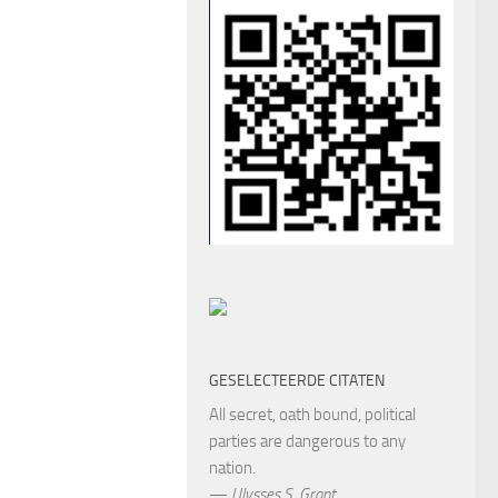
GESELECTEERDE CITATEN
All secret, oath bound, political
parties are dangerous to any
nation.
—
Ulysses S. Grant