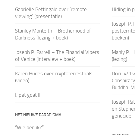
Gabrielle Pettingale over ‘remote
Hiding in p
viewing’ (presentatie)
Joseph P. F
Stanley Monteith – Brotherhood of
postterrito
Darkness (lezing + boek)
boeken)
Joseph P. Farrell – The Financial Vipers
Manly P. H
of Venice (interview + boek)
(lezing)
Karen Hudes over cryptoterrestrials
Docu v/d 
(video)
Conspiracy
Buddha-M
I, pet goat II
Joseph Rat
en Stephen
HET NIEUWE PARADIGMA
genocide
“Wie ben ik?”