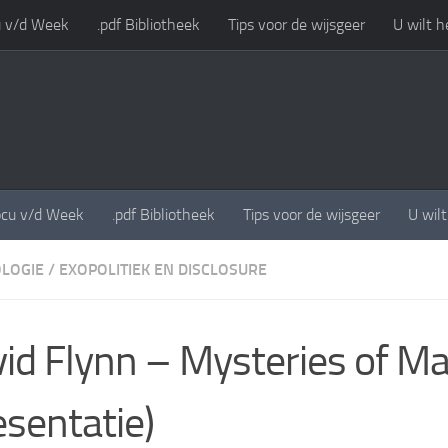
 v/d Week
.pdf Bibliotheek
Tips voor de wijsgeer
U wilt h
cu v/d Week
.pdf Bibliotheek
Tips voor de wijsgeer
U wil
LOGIE
/
EXOPOLITIEK EN DISCLOSURE
id Flynn – Mysteries of M
esentatie)