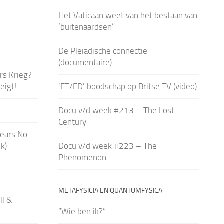
Het Vaticaan weet van het bestaan van
‘buitenaardsen’
De Pleiadische connectie
(documentaire)
rs Krieg?
eigt!
‘ET/ED’ boodschap op Britse TV (video)
Docu v/d week #213 – The Lost
Century
ears No
k)
Docu v/d week #223 – The
Phenomenon
METAFYSICIA EN QUANTUMFYSICA
ll &
“Wie ben ik?”