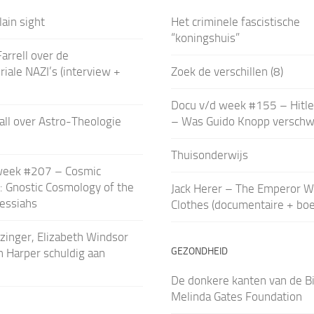
lain sight
Het criminele fascistische
“koningshuis”
arrell over de
riale NAZI’s (interview +
Zoek de verschillen (8)
Docu v/d week #155 – Hitle
all over Astro-Theologie
– Was Guido Knopp verschw
Thuisonderwijs
week #207 – Cosmic
: Gnostic Cosmology of the
Jack Herer – The Emperor W
essiahs
Clothes (documentaire + boe
zinger, Elizabeth Windsor
GEZONDHEID
 Harper schuldig aan
De donkere kanten van de Bi
Melinda Gates Foundation