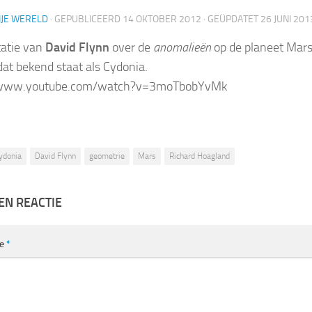
IJE WERELD
· GEPUBLICEERD
14 OKTOBER 2012
· GEÜPDATET
26 JUNI 201
atie van
David Flynn
over de
anomalieën
op de planeet Mars,
dat bekend staat als Cydonia.
/www.youtube.com/watch?v=3moTbobYvMk
ydonia
David Flynn
geometrie
Mars
Richard Hoagland
EN REACTIE
ie
*