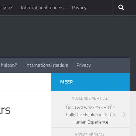
elpen?
International readers
Privacy
t helpen?
International readers
Privacy
MEER
VOLGENDE VERHAAL
ars
Docu v/d week #53 – The
Collective Evolution II: The
Human Experience
VORIGE VERHAAL