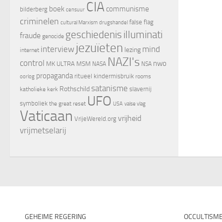
CIA
boek
communisme
bilderberg
censuur
criminelen
false flag
cultural Marxism
drugshandel
geschiedenis
illuminati
fraude
genocide
jezuïeten
interview
mind
lezing
internet
NAZI's
control
nwo
MK ULTRA
MSM
NASA
NSA
propaganda
ritueel kindermisbruik
oorlog
rooms
satanisme
Rothschild
slavernij
katholieke kerk
UFO
symboliek
the great reset
valse vlag
USA
Vaticaan
vrijheid
VrijeWereld.org
vrijmetselarij
GEHEIME REGERING
OCCULTISM