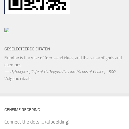
GESELECTEERDE CITATEN
Number is the ruler of forms and ideas, and the cause of gods and
daemons.
—
Pythagoras
,
“Life of Pythagoras” by Iamblichus of Chalcis, ~300
Volgend citaat »
GEHEIME REGERING
Connect the dots … (afbeelding)