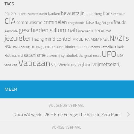
TAGS
bewustzijn
boek
banken
bilderberg
2012
911
censuur
anti-zwaartekracht
CIA
criminelen
fraude
communisme
false flag
drugshandel
fiat geld
geschiedenis
illuminati
interview
genocide
internet
jezuïeten
NAZI's
mind control
lezing
MK ULTRA
MSM
NASA
nwo
propaganda
ritueel kindermisbruik
NSA
oorlog
rooms katholieke kerk
UFO
satanisme
Rothschild
slavernij
symboliek
the great reset
USA
Vaticaan
vrijheid
vrijmetselarij
VrijeWereld.org
valse vlag
MEER
VOLGENDE VERHAAL
Docu v/d week #26 – Free Energy: The Race to Zero Point
VORIGE VERHAAL