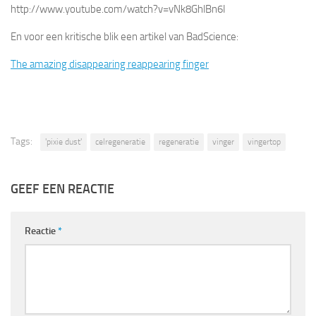
http://www.youtube.com/watch?v=vNk8GhlBn6I
En voor een kritische blik een artikel van BadScience:
The amazing disappearing reappearing finger
Tags:
'pixie dust'
celregeneratie
regeneratie
vinger
vingertop
GEEF EEN REACTIE
Reactie
*