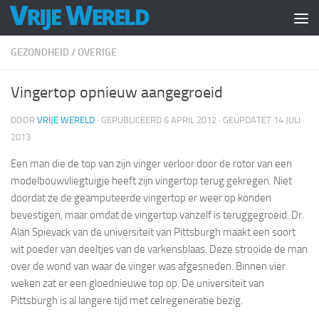
Doorgaan naar inhoud
GEZONDHEID
/
OVERIGE
Vingertop opnieuw aangegroeid
DOOR
VRIJE WERELD
· GEPUBLICEERD
6 APRIL 2012
· GEÜPDATET
14 JULI
2013
Een man die de top van zijn vinger verloor door de rotor van een
modelbouwvliegtuigje heeft zijn vingertop terug gekregen. Niet
doordat ze de geamputeerde vingertop er weer op konden
bevestigen, maar omdat de vingertop vanzelf is teruggegroeid. Dr.
Alan Spievack van de universiteit van Pittsburgh maakt een soort
wit poeder van deeltjes van de varkensblaas. Deze strooide de man
over de wond van waar de vinger was afgesneden. Binnen vier
weken zat er een gloednieuwe top op. De universiteit van
Pittsburgh is al langere tijd met celregeneratie bezig.