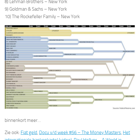
8) Lehman Brothers – New York
9) Goldman & Sachs – New York
10) The Rockefeller Family – New York
binnenkort meer…
Zie ook:
Fiat geld
,
Docu v/d week #56 – The Money Masters
,
Het
internationale bankenkartel (video)
,
Paul Hellyer – A World in