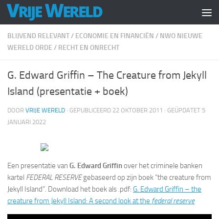
Doorgaan naar inhoud
BLIJVEND RELEVANT
/
ECONOMIE EN FINANCIËN
/
NWO NIEUWE
WERELD ORDE
/
RECHT EN ONRECHT
G. Edward Griffin – The Creature from Jekyll
Island (presentatie + boek)
DOOR
VRIJE WERELD
· GEPUBLICEERD
22 OKTOBER 2011
· GEÜPDATET
5
JANUARI 2022
Een presentatie van
G. Edward Griffin
over het criminele banken
kartel
FEDERAL RESERVE
gebaseerd op zijn boek “the creature from
Jekyll Island”. Download het boek als .pdf:
G. Edward Griffin – the
creature from Jekyll Island: A second look at the
federal reserve