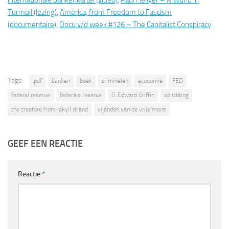
Turmoil (lezing)
,
America, from Freedom to Fascism
(documentaire)
,
Docu v/d week #126 – The Capitalist Conspiracy
Tags:
.pdf
banken
boek
criminelen
economie
FED
federal reserve
federale reserve
G. Edward Griffin
oplichting
the creature from jekyll island
vijanden van de vrije mens
GEEF EEN REACTIE
Reactie
*