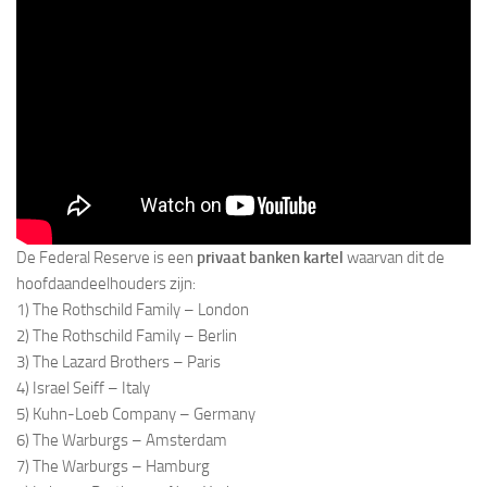
De Federal Reserve is een
privaat banken kartel
waarvan dit de
hoofdaandeelhouders zijn:
1) The Rothschild Family – London
2) The Rothschild Family – Berlin
3) The Lazard Brothers – Paris
4) Israel Seiff – Italy
5) Kuhn-Loeb Company – Germany
6) The Warburgs – Amsterdam
7) The Warburgs – Hamburg