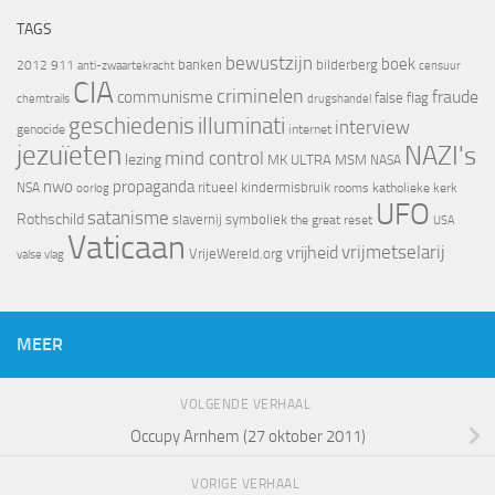
TAGS
bewustzijn
boek
banken
bilderberg
2012
911
censuur
anti-zwaartekracht
CIA
criminelen
fraude
communisme
false flag
chemtrails
drugshandel
geschiedenis
illuminati
interview
genocide
internet
jezuïeten
NAZI's
mind control
lezing
MK ULTRA
MSM
NASA
nwo
propaganda
ritueel kindermisbruik
NSA
oorlog
rooms katholieke kerk
UFO
satanisme
Rothschild
slavernij
symboliek
the great reset
USA
Vaticaan
vrijheid
vrijmetselarij
VrijeWereld.org
valse vlag
MEER
VOLGENDE VERHAAL
Occupy Arnhem (27 oktober 2011)
VORIGE VERHAAL