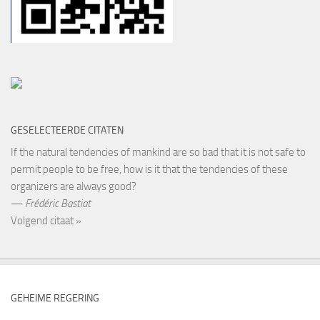
GESELECTEERDE CITATEN
If the natural tendencies of mankind are so bad that it is not safe to
permit people to be free, how is it that the tendencies of these
organizers are always good?
—
Frédéric Bastiat
Volgend citaat »
GEHEIME REGERING