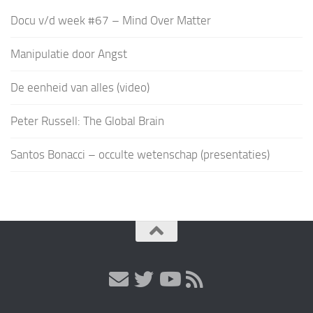
Docu v/d week #67 – Mind Over Matter
Manipulatie door Angst
De eenheid van alles (video)
Peter Russell: The Global Brain
Santos Bonacci – occulte wetenschap (presentaties)