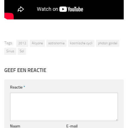
Tags:
2012
Alcyone
astronomie
kosmische cycli
photon gordel
Sirius
Sol
GEEF EEN REACTIE
Reactie
*
Naam
E-mail