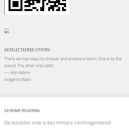
GESELECTEERDE CITATEN
There are two ways to conquer and enslave a nation. One is by the
sword. The other is by debt.
—
John Adams
Volgend citaat »
GEHEIME REGERING
De Jezuïeten orde is een militaire inlichtingendienst