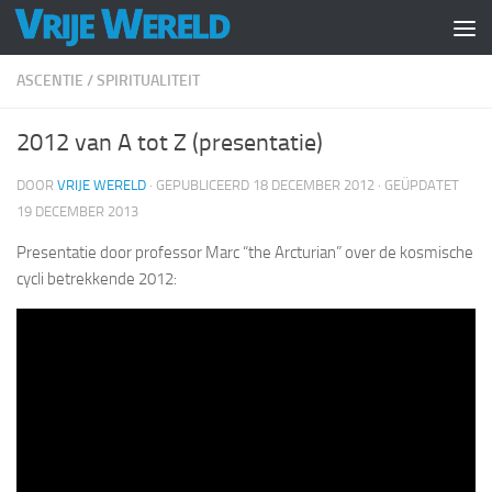
Doorgaan naar inhoud
ASCENTIE
/
SPIRITUALITEIT
2012 van A tot Z (presentatie)
DOOR
VRIJE WERELD
· GEPUBLICEERD
18 DECEMBER 2012
· GEÜPDATET
19 DECEMBER 2013
Presentatie door professor Marc “the Arcturian” over de kosmische
cycli betrekkende 2012: