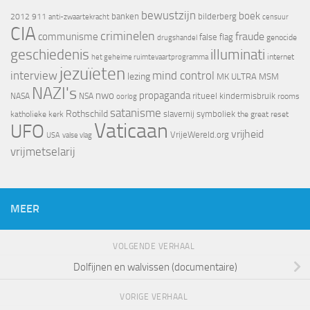
bewustzijn
boek
banken
bilderberg
2012
911
censuur
anti-zwaartekracht
CIA
criminelen
fraude
communisme
false flag
genocide
drugshandel
geschiedenis
illuminati
internet
het geheime ruimtevaartprogramma
jezuïeten
interview
mind control
lezing
MK ULTRA
MSM
NAZI's
nwo
propaganda
ritueel kindermisbruik
NASA
NSA
oorlog
rooms
satanisme
Rothschild
slavernij
symboliek
katholieke kerk
the great reset
Vaticaan
UFO
vrijheid
VrijeWereld.org
valse vlag
USA
vrijmetselarij
MEER
VOLGENDE VERHAAL
Dolfijnen en walvissen (documentaire)
VORIGE VERHAAL