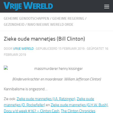
Doorgaan naar inhoud
GEHEIME GENOOTSCHAPPEN
/
GEHEIME REGERING
/
GEZONDHEID
/
NWO NIEUWE WERELD ORDE
Zieke oude mannetjes (Bill Clinton)
DOOR
VRIJE WERELD
· GEPUBLICEERD
15 FEBRUARI 2019
· GEÜPDATET
16
FEBRUARI 2019
(Kinderverkrachter en moordenaar: William Jefferson Clinton)
Kannibalisme is ongezond…
Zie ook:
Zieke oude mannetjes (J.A. Ratzinger)
,
Zieke oude
mannetjes (D. Rockefeller)
en
Zieke oude mannetjes (G.H.W. Bush)
,
Docu v/d week #167 – Clinton Cash
,
The Clinton Chronicles