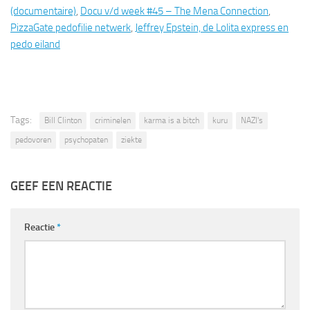
(documentaire)
,
Docu v/d week #45 – The Mena Connection
,
PizzaGate pedofilie netwerk
,
Jeffrey Epstein, de Lolita express en
pedo eiland
Tags:
Bill Clinton
criminelen
karma is a bitch
kuru
NAZI's
pedovoren
psychopaten
ziekte
GEEF EEN REACTIE
Reactie
*