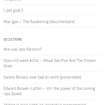
I, pet goat II
Max Igan – The Awakening (documentaire)
OCCULTISME
Wie was Jack Parsons?
Docu v/d week #204 – Ritual Sacrifice And The Chosen
Ones
Santos Bonacci over taal en recht (presentatie)
Edward Bulwer-Lytton – Vril: the power of the coming
race (boek)
‘Hiding in plain sight’ en ‘predictive programming’