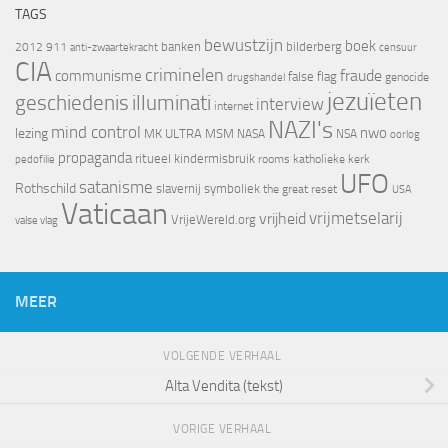
TAGS
bewustzijn
boek
banken
bilderberg
2012
911
censuur
anti-zwaartekracht
CIA
criminelen
fraude
communisme
false flag
genocide
drugshandel
jezuïeten
geschiedenis
illuminati
interview
internet
NAZI's
mind control
nwo
lezing
MK ULTRA
MSM
NASA
NSA
oorlog
propaganda
ritueel kindermisbruik
rooms katholieke kerk
pedofilie
UFO
satanisme
Rothschild
slavernij
symboliek
the great reset
USA
Vaticaan
vrijheid
vrijmetselarij
VrijeWereld.org
valse vlag
MEER
VOLGENDE VERHAAL
Alta Vendita (tekst)
VORIGE VERHAAL