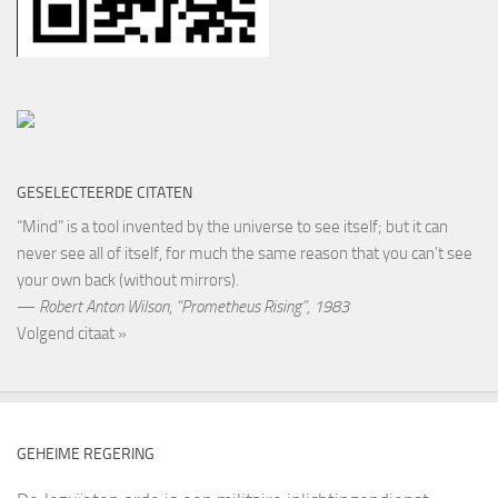
GESELECTEERDE CITATEN
“Mind” is a tool invented by the universe to see itself; but it can
never see all of itself, for much the same reason that you can’t see
your own back (without mirrors).
—
Robert Anton Wilson
,
“Prometheus Rising”, 1983
Volgend citaat »
GEHEIME REGERING