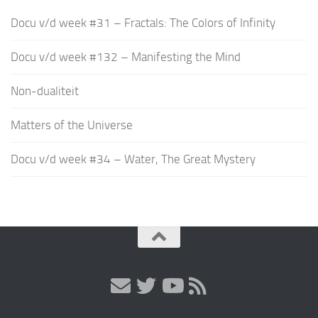
Docu v/d week #31 – Fractals: The Colors of Infinity
Docu v/d week #132 – Manifesting the Mind
Non-dualiteit
Matters of the Universe
Docu v/d week #34 – Water, The Great Mystery