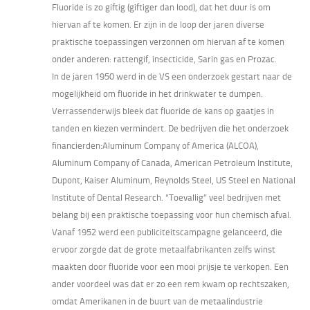
Fluoride is zo giftig (giftiger dan lood), dat het duur is om
hiervan af te komen. Er zijn in de loop der jaren diverse
praktische toepassingen verzonnen om hiervan af te komen
onder anderen: rattengif, insecticide, Sarin gas en Prozac.
In de jaren 1950 werd in de VS een onderzoek gestart naar de
mogelijkheid om fluoride in het drinkwater te dumpen.
Verrassenderwijs bleek dat fluoride de kans op gaatjes in
tanden en kiezen vermindert. De bedrijven die het onderzoek
financierden:Aluminum Company of America (ALCOA),
Aluminum Company of Canada, American Petroleum Institute,
Dupont, Kaiser Aluminum, Reynolds Steel, US Steel en National
Institute of Dental Research. “Toevallig” veel bedrijven met
belang bij een praktische toepassing voor hun chemisch afval.
Vanaf 1952 werd een publiciteitscampagne gelanceerd, die
ervoor zorgde dat de grote metaalfabrikanten zelfs winst
maakten door fluoride voor een mooi prijsje te verkopen. Een
ander voordeel was dat er zo een rem kwam op rechtszaken,
omdat Amerikanen in de buurt van de metaalindustrie