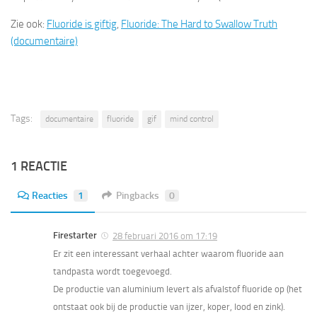
Zie ook:
Fluoride is giftig
,
Fluoride: The Hard to Swallow Truth
(documentaire)
Tags:
documentaire
fluoride
gif
mind control
1 REACTIE
Reacties
1
Pingbacks
0
Firestarter
28 februari 2016 om 17:19
Er zit een interessant verhaal achter waarom fluoride aan
tandpasta wordt toegevoegd.
De productie van aluminium levert als afvalstof fluoride op (het
ontstaat ook bij de productie van ijzer, koper, lood en zink).