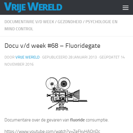
Doorgaan naar inhoud
DOCUMENTAIRE V/D WEEK
/
GEZONDHEID
/
PSYCHOLOGIE EN
MIND CONTROL
Docu v/d week #68 – Fluoridegate
DOOR
VRIJE WERELD
· GEPUBLICEERD
28 JANUARI 2013
· GEÜPDATET
14
NOVEMBER 2016
Documentaire over de gevaren van
fluoride
consumptie.
https://www.youtube.com/watch?v=ZeFkyHAQnDc