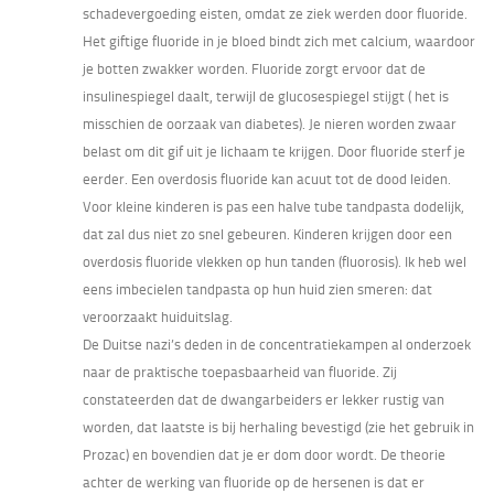
schadevergoeding eisten, omdat ze ziek werden door fluoride.
Het giftige fluoride in je bloed bindt zich met calcium, waardoor
je botten zwakker worden. Fluoride zorgt ervoor dat de
insulinespiegel daalt, terwijl de glucosespiegel stijgt ( het is
misschien de oorzaak van diabetes). Je nieren worden zwaar
belast om dit gif uit je lichaam te krijgen. Door fluoride sterf je
eerder. Een overdosis fluoride kan acuut tot de dood leiden.
Voor kleine kinderen is pas een halve tube tandpasta dodelijk,
dat zal dus niet zo snel gebeuren. Kinderen krijgen door een
overdosis fluoride vlekken op hun tanden (fluorosis). Ik heb wel
eens imbecielen tandpasta op hun huid zien smeren: dat
veroorzaakt huiduitslag.
De Duitse nazi’s deden in de concentratiekampen al onderzoek
naar de praktische toepasbaarheid van fluoride. Zij
constateerden dat de dwangarbeiders er lekker rustig van
worden, dat laatste is bij herhaling bevestigd (zie het gebruik in
Prozac) en bovendien dat je er dom door wordt. De theorie
achter de werking van fluoride op de hersenen is dat er