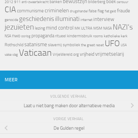
bewustzijn
boek
banken
bilderberg
2012
911
censuur
anti-zwaartekracht
CIA
criminelen
fraude
communisme
false flag
drugshandel
fiat geld
geschiedenis
illuminati
interview
genocide
internet
jezuïeten
NAZI's
mind control
lezing
MK ULTRA
MSM
NASA
nwo
propaganda
ritueel kindermisbruik
NSA
oorlog
rooms katholieke kerk
UFO
satanisme
Rothschild
slavernij
symboliek
the great reset
USA
Vaticaan
vrijheid
vrijmetselarij
VrijeWereld.org
valse vlag
MEER
VOLGENDE VERHAAL
Laat u niet bang maken door alternatieve media
VORIGE VERHAAL
De Gulden regel