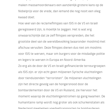
maken massamoordenaars een aanzienlijk grotere kans op de
Nobelprijs voor de vrede, dan iemand die nog nooit een vlieg
kwaad doet.
Hoe veel van de reclamefilmpjes van ISIS in de VS en Israël
geregisseerd zijn, is moeilijk te zeggen. Het is wat erg
onwaarschijnlijk dat ze zelf filmpjes verspreiden, die het
grootste deel van de wereldbevolking (waaronder moslims) met
afschuw vervullen. Deze filmpjes dienen dus niet om moslims
voor ISIS te werven, maar om burgers voor de misdadige politie
en legers te werven in Europa en Noord-Amerika
Zo erg als de door de VS en Israël gefinancierde terreurgroepen
als ISIS zijn: er zijn echt geen miljoenen Syrische vluchtelingen
door tienduizenden “terroristen”. De miljoenen vluchtelingen
zijn het directe gevolg van de hongersnood door de
bombardementen door de VS en Rusland, zie hiervoor het
moment waarop de vluchtelingenstromen op gang kwamen. De
humanitaire ramp wordt nog groter als ook schurkenstaten als
Nederland meehelpen voedseltransporten te bombarderen.