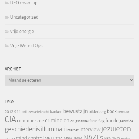
UFO cover-up
Uncategorized
vrije energie
Vrije Wereld Ops
ARCHIEF
Archief
TAGS
bewustzijn
boek
banken
bilderberg
2012
911
censuur
anti-zwaartekracht
CIA
criminelen
fraude
communisme
false flag
genocide
drugshandel
jezuïeten
geschiedenis
illuminati
interview
internet
NAZI's
mind control
nwo
lezing
MK ULTRA
MSM
NASA
NSA
oorlog