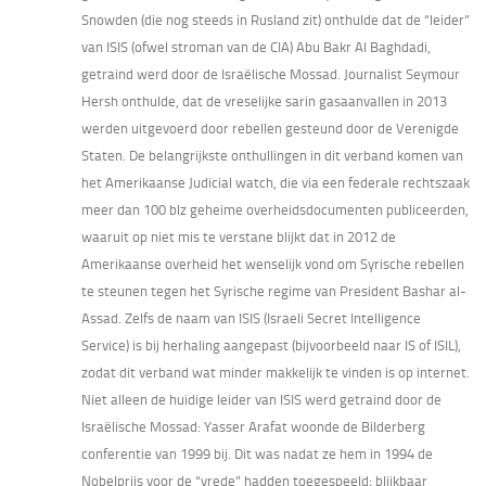
Snowden (die nog steeds in Rusland zit) onthulde dat de “leider”
van ISIS (ofwel stroman van de CIA) Abu Bakr Al Baghdadi,
getraind werd door de Israëlische Mossad. Journalist Seymour
Hersh onthulde, dat de vreselijke sarin gasaanvallen in 2013
werden uitgevoerd door rebellen gesteund door de Verenigde
Staten. De belangrijkste onthullingen in dit verband komen van
het Amerikaanse Judicial watch, die via een federale rechtszaak
meer dan 100 blz geheime overheidsdocumenten publiceerden,
waaruit op niet mis te verstane blijkt dat in 2012 de
Amerikaanse overheid het wenselijk vond om Syrische rebellen
te steunen tegen het Syrische regime van President Bashar al-
Assad. Zelfs de naam van ISIS (Israeli Secret Intelligence
Service) is bij herhaling aangepast (bijvoorbeeld naar IS of ISIL),
zodat dit verband wat minder makkelijk te vinden is op internet.
Niet alleen de huidige leider van ISIS werd getraind door de
Israëlische Mossad: Yasser Arafat woonde de Bilderberg
conferentie van 1999 bij. Dit was nadat ze hem in 1994 de
Nobelprijs voor de “vrede” hadden toegespeeld; blijkbaar