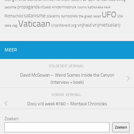
propaganda
ritueel kindermisbruik
rooms katholieke kerk
pedofilie
UFO
satanisme
Rothschild
slavernij
symboliek
the great reset
USA
Vaticaan
vrijheid
vrijmetselarij
VrijeWereld.org
valse vlag
MEER
VOLGENDE VERHAAL
David McGowan – Weird Scenes Inside the Canyon
(interview + boek)
VORIGE VERHAAL
Docu v/d week #160 – Montauk Chronicles
Zoeken
Zoeken