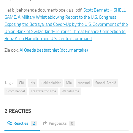
Het bijbehorende document/boek als .pdf:
Scott Bennett – SHELL
GAME: A Military Whistleblowing Report to the U.S. Congress
Exposing the Betrayal and Cover-Up by the U.S. Government of the
Union Bank of Switzerland-Terrorist Threat Finance Connection to
Booz Allen Hamilton and U.S. Central Command
Zie ook:
Al Qaeda bestaat niet (documentaire)
Tags:
CIA
Isis
klokkenluider
MI6
mossad
Saoedi-Arabië
Scott Bennet
staatsterrorisme
Wahabisme
2 REACTIES
Reacties
2
Pingbacks
0