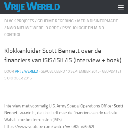
Doorgaan naar inhoud
BLACK PROJECTS
/
GEHEIME REGERING
/
MEDIA DISINFORMATIE
/
NWO NIEUWE WERELD ORDE
/
PSYCHOLOGIE EN MIND
CONTROL
Klokkenluider Scott Bennett over de
financiers van ISIS/ISIL/IS (interview + boek)
DOOR
VRIJE WERELD
· GEPUBLICEERD
10 SEPTEMBER 2015
· GEÜPDATET
5 OKTOBER 2015
Interview met voormalig U.S. Army Special Operations Officer
Scott
Bennett
waarin hij de klok luidt over de financiers van de radicale
Wahabi moslim terroristen (ISIS).
https://www.youtube.com/watch?v=Jo8Xm46s62I