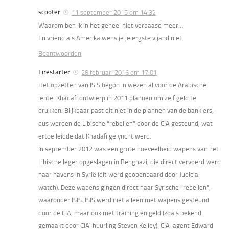
scooter
11 september 2015 om 14:32
Waarom ben ik in het geheel niet verbaasd meer…
En vriend als Amerika wens je je ergste vijand niet.
Beantwoorden
Firestarter
28 februari 2016 om 17:01
Het opzetten van ISIS begon in wezen al voor de Arabische
lente. Khadafi ontwierp in 2011 plannen om zelf geld te
drukken. Blijkbaar past dit niet in de plannen van de bankiers,
dus werden de Libische “rebellen” door de CIA gesteund, wat
ertoe leidde dat Khadafi gelyncht werd.
In september 2012 was een grote hoeveelheid wapens van het
Libische leger opgeslagen in Benghazi, die direct vervoerd werd
naar havens in Syrië (dit werd geopenbaard door Judicial
watch). Deze wapens gingen direct naar Syrische “rebellen”,
waaronder ISIS. ISIS werd niet alleen met wapens gesteund
door de CIA, maar ook met training en geld (zoals bekend
gemaakt door CIA-huurling Steven Kelley). CIA-agent Edward