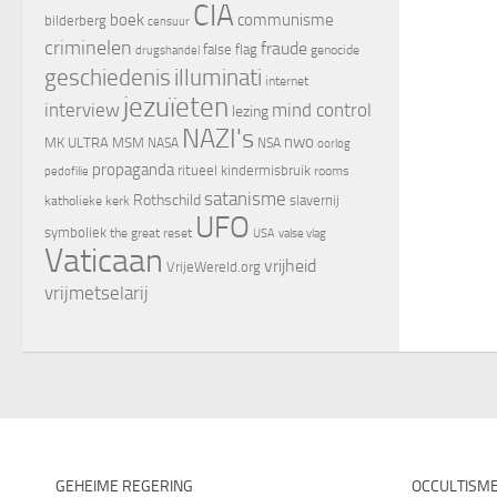
CIA
boek
communisme
bilderberg
censuur
criminelen
fraude
false flag
genocide
drugshandel
geschiedenis
illuminati
internet
jezuïeten
interview
mind control
lezing
NAZI's
nwo
MK ULTRA
MSM
NASA
NSA
oorlog
propaganda
ritueel kindermisbruik
rooms
pedofilie
satanisme
Rothschild
slavernij
katholieke kerk
UFO
symboliek
the great reset
valse vlag
USA
Vaticaan
vrijheid
VrijeWereld.org
vrijmetselarij
GEHEIME REGERING
OCCULTISM