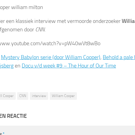
er een klassiek interview met vermoorde onderzoeker
Willi
afgenomen door
CNN
.
/www.youtube.com/watch?v=pW40wVt8wBo
:
Mystery Babylon serie (door William Cooper)
,
Behold a pale 
ijsberg
en
Docu v/d week #9 – The Hour of Our Time
ill Cooper
CNN
interview
William Cooper
EN REACTIE
ie
*