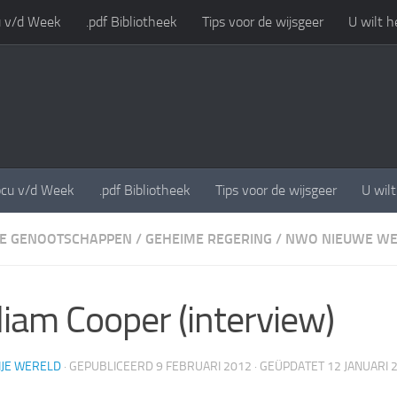
 v/d Week
.pdf Bibliotheek
Tips voor de wijsgeer
U wilt h
cu v/d Week
.pdf Bibliotheek
Tips voor de wijsgeer
U wil
E GENOOTSCHAPPEN
/
GEHEIME REGERING
/
NWO NIEUWE WE
liam Cooper (interview)
IJE WERELD
· GEPUBLICEERD
9 FEBRUARI 2012
· GEÜPDATET
12 JANUARI 