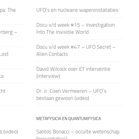
pa: The
UFO’s en nucleaire wapeninstallaties
Docu v/d week #15 – Investigation
erberg –
Into The Invisible World
Docu v/d week #47 – UFO Secret –
Lost
Alien Contacts
David Wilcock over ET interventie
ca
(interview)
cht
Dr. ir. Coen Vermeeren – UFO’s
bestaan gewoon (video)
METAFYSICIA EN QUANTUMFYSICA
 (video)
Santos Bonacci – occulte wetenschap
(presentaties)