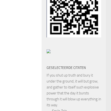
GESELECTEERDE CITATEN
If you shut up truth and bury it
under the ground, it will but grow,
and gather to itself such explosive
power that the day it bursts
through it will blow up everything in
its way.
—
Emile Zola