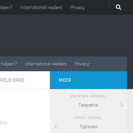
elpen?
International readers
Privacy
t helpen?
International readers
Privacy
RELD ORDE
MEER
VOLGENDE VERHAAL
Telepathie
VORIGE VERHAAL
2014
Tijdreizen