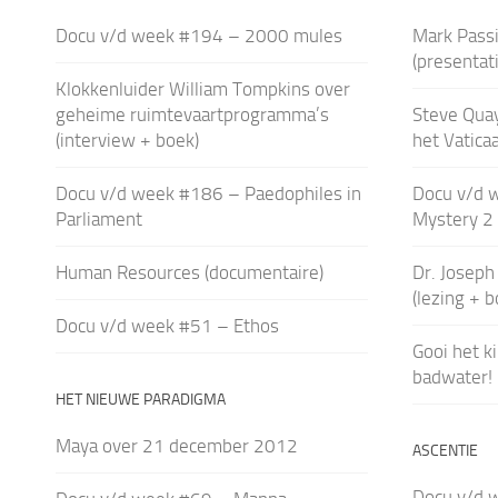
Docu v/d week #194 – 2000 mules
Mark Passi
(presentati
Klokkenluider William Tompkins over
geheime ruimtevaartprogramma’s
Steve Quay
(interview + boek)
het Vaticaa
Docu v/d week #186 – Paedophiles in
Docu v/d 
Parliament
Mystery 2
Human Resources (documentaire)
Dr. Joseph 
(lezing + 
Docu v/d week #51 – Ethos
Gooi het k
badwater!
HET NIEUWE PARADIGMA
Maya over 21 december 2012
ASCENTIE
Docu v/d 