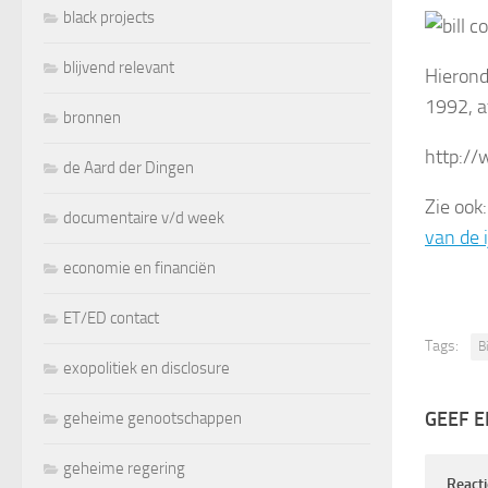
black projects
blijvend relevant
Hierond
1992, 
bronnen
http:/
de Aard der Dingen
Zie ook
documentaire v/d week
van de 
economie en financiën
ET/ED contact
Tags:
B
exopolitiek en disclosure
GEEF E
geheime genootschappen
geheime regering
React