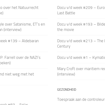
o over het Natuurrecht
Docu v/d week #209 – Euro
e)
Last Battle
le over Satanisme, ET’s en
Docu v/d week #193 – Bild
n (interview)
the movie
week #139 – Aldebaran
Docu v/d week #213 – The 
Century
P. Farrell over de NAZI’s
Docu v/d week #1 – Kymati
boeken)
Mary Croft over maritiem re
ind niet weg met het
(interview)
GEZONDHEID
Toespraak aan de controleurs
week #83 – Solar