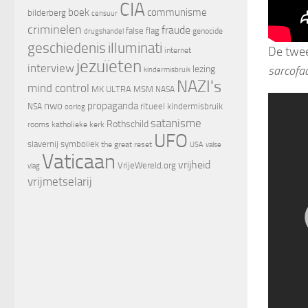
CIA
boek
communisme
bilderberg
censuur
criminelen
fraude
false flag
genocide
drugshandel
geschiedenis
illuminati
De twee
internet
jezuïeten
interview
sarcofa
lezing
kindermisbruik
NAZI's
mind control
MK ULTRA
MSM
NASA
nwo
propaganda
ritueel kindermisbruik
NSA
oorlog
satanisme
Rothschild
rooms katholieke kerk
UFO
slavernij
symboliek
the great reset
valse
USA
Vaticaan
vrijheid
VrijeWereld.org
vlag
vrijmetselarij