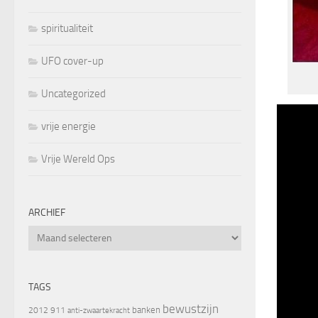
spiritualiteit
UFO cover-up
Uncategorized
vrije energie
Vrije Wereld Ops
ARCHIEF
Archief
TAGS
bewustzijn
banken
2012
911
anti-zwaartekracht