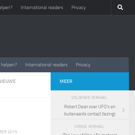
elpen?
International readers
Privacy
t helpen?
International readers
Privacy
NIEUWE
MEER
VOLGENDE VERHAAL
Robert Dean over UFO’s en
buitenaards contact (lezing)
VORIGE VERHAAL
BER 2015