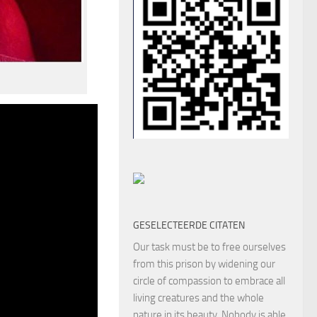
GESELECTEERDE CITATEN
Our task must be to free ourselves
from this prison by widening our
circle of compassion to embrace all
living creatures and the whole
nature in its beauty. Nobody is able