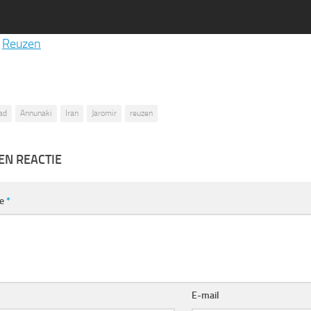
:
Reuzen
ad
Annunaki
Iran
Jaromir
reuzen
EN REACTIE
ie
*
E-mail