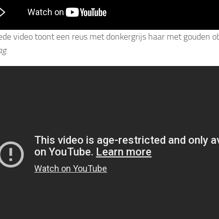
de video toont een reus met donkergrijs haar met gouden ob
ag
.