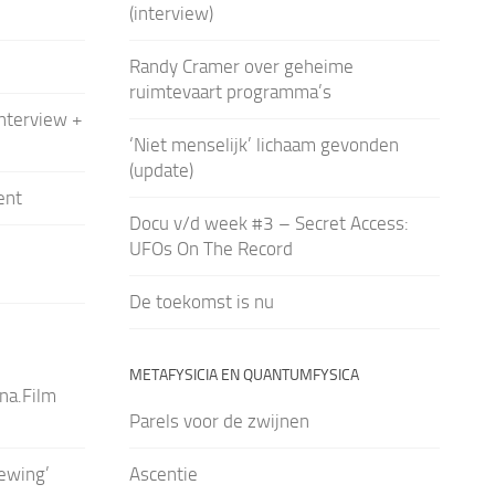
(interview)
Randy Cramer over geheime
ruimtevaart programma’s
interview +
‘Niet menselijk’ lichaam gevonden
(update)
ent
Docu v/d week #3 – Secret Access:
UFOs On The Record
De toekomst is nu
METAFYSICIA EN QUANTUMFYSICA
na.Film
Parels voor de zwijnen
iewing’
Ascentie