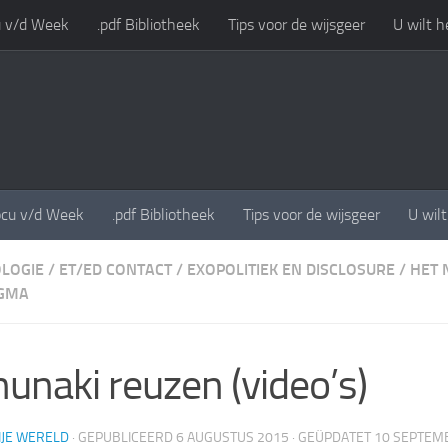
 v/d Week
.pdf Bibliotheek
Tips voor de wijsgeer
U wilt h
cu v/d Week
.pdf Bibliotheek
Tips voor de wijsgeer
U wil
LOGIE
/
ET/ED CONTACT
/
EXOPOLITIEK EN DISCLOSURE
/
HET 
GMA
unaki reuzen (video’s)
IJE WERELD
· GEPUBLICEERD
6 AUGUSTUS 2015
· GEÜPDATET
10 SEPTEM