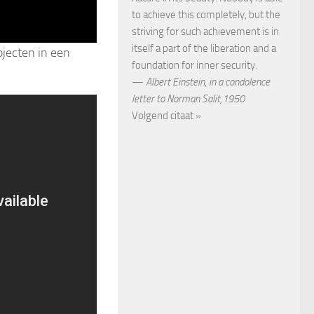
to achieve this completely, but the
striving for such achievement is in
itself a part of the liberation and a
jecten in een
foundation for inner security.
—
Albert Einstein
,
in a condolence
letter to Norman Salit,1950
Volgend citaat »