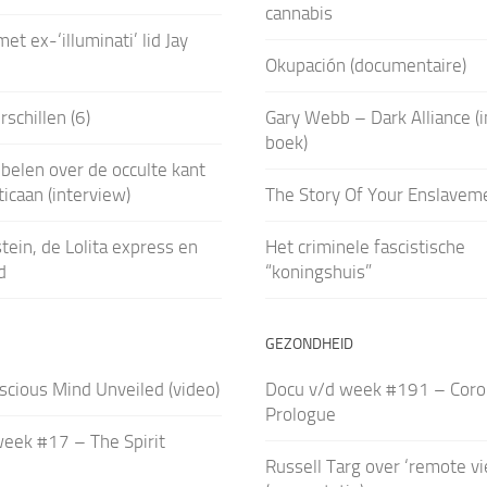
cannabis
et ex-‘illuminati’ lid Jay
Okupación (documentaire)
schillen (6)
Gary Webb – Dark Alliance (
boek)
ebelen over de occulte kant
ticaan (interview)
The Story Of Your Enslavem
tein, de Lolita express en
Het criminele fascistische
d
“koningshuis”
GEZONDHEID
cious Mind Unveiled (video)
Docu v/d week #191 – Coro
Prologue
eek #17 – The Spirit
Russell Targ over ‘remote v