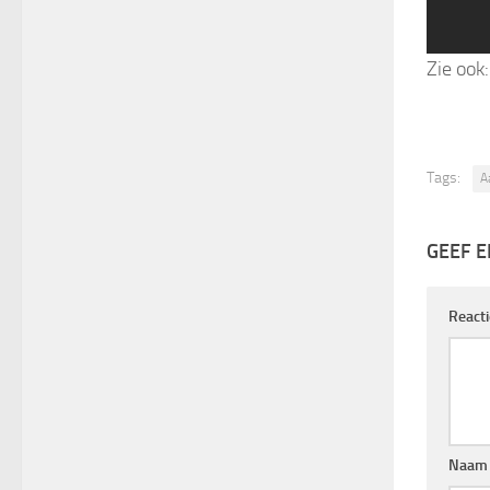
Zie ook
Tags:
A
GEEF E
React
Naam