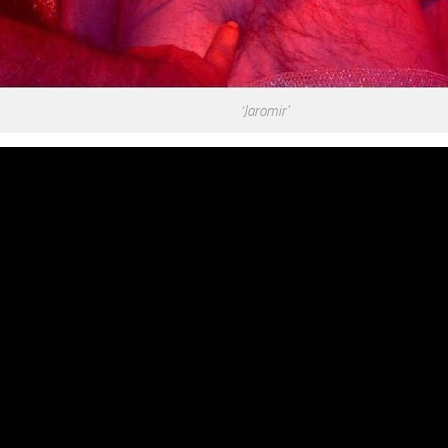
‘Jaromir’