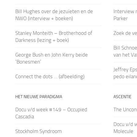
Bill Hughes over de jezuïeten en de
Interview m
NWO (interview + boeken)
Parker
Stanley Monteith – Brotherhood of
Zoek de ver
Darkness (lezing + boek)
Bill Schno
George Bush en John Kerry beide
van het Va
‘Bonesmen’
Jeffrey Eps
Connect the dots … (afbeelding)
pedo eilan
HET NIEUWE PARADIGMA
ASCENTIE
Docu v/d week #149 – Occupied
The Uncons
Cascadia
Docu v/d w
Stockholm Syndroom
Molecule