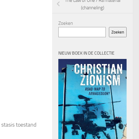
The Law of One / Ra material
(channeling)
Zoeken
Zoeken
NIEUW BOEK IN DE COLLECTIE
 stasis toestand