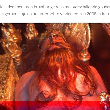
te video toont een bruinharige reus met verschillende goude
 al geruime tijd op het internet te vinden en zou 2008 in Iran 