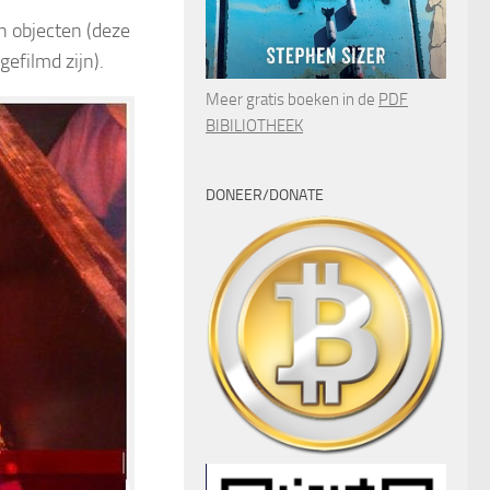
n objecten (deze
gefilmd zijn).
Meer gratis boeken in de
PDF
BIBILIOTHEEK
DONEER/DONATE