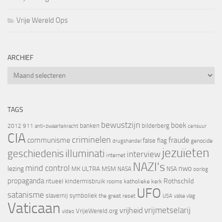
Vrije Wereld Ops
ARCHIEF
Archief
TAGS
bewustzijn
boek
banken
bilderberg
2012
911
censuur
anti-zwaartekracht
CIA
criminelen
fraude
communisme
false flag
genocide
drugshandel
jezuïeten
geschiedenis
illuminati
interview
internet
NAZI's
mind control
nwo
lezing
MK ULTRA
MSM
NASA
NSA
oorlog
propaganda
Rothschild
ritueel kindermisbruik
rooms katholieke kerk
UFO
satanisme
slavernij
symboliek
the great reset
valse vlag
USA
Vaticaan
vrijheid
vrijmetselarij
VrijeWereld.org
video