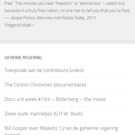
free’. The minute you hear ‘freedom’ or ‘democracy’ – watch out,
because in a truly free nation, no one has to tell you that you’re free.
—
Jacque Fresco
,
Interview met Russia Today, 2011
Volgend citaat »
GEHEIME REGERING
Toespraak aan de controleurs (video)
The Clinton Chronicles (documentaire)
Docu v/d week #193 – Bilderberg – the movie
Zieke oude mannetjes (G.H.W. Bush)
Bill Cooper over Majestic 12 en de geheime regering
(lezing)