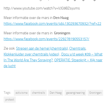
http://www.youtube.com/watch?v=VJG9BZsyums
Meer informatie over de mars in
Den Haag
:
https://www.facebook.com/events/464130293670932/?ref=22
Meer informatie over de mars in
Groningen
:
https://www.facebook.com/events/229278190553157/
Zie ook:
Strepen aan de hemel (chemtrails)
,
Chemtrails
,
Klokkenluider over chemtrails (video)
,
Docu v/d week #39 – What
In The World Are They Spraying?
,
OPERATIE: Stoepkrijt – Kijk naar
de lucht
Tags:
activisme
chemtrails
Den Haag
geoengineering
Groningen
protest