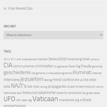
Vrije Wereld Ops
ARCHIEF
Archief
TAGS
bewustzijn
boek
banken
bilderberg
2012
911
censuur
anti-zwaartekracht
CIA
criminelen
fraude
communisme
false flag
genocide
drugshandel
geschiedenis
illuminati
internet
het geheime ruimtevaartprogramma
jezuïeten
interview
mind control
lezing
MK ULTRA
MSM
NAZI's
nwo
propaganda
ritueel kindermisbruik
NASA
NSA
oorlog
rooms
satanisme
Rothschild
slavernij
symboliek
katholieke kerk
the great reset
Vaticaan
UFO
vrijheid
VrijeWereld.org
valse vlag
USA
vrijmetselarij