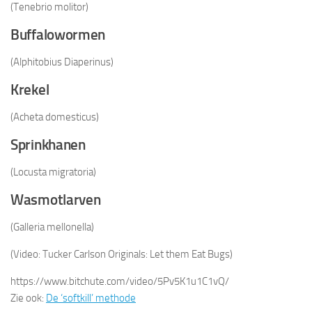
(Tenebrio molitor)
Buffalowormen
(Alphitobius Diaperinus)
Krekel
(Acheta domesticus)
Sprinkhanen
(Locusta migratoria)
Wasmotlarven
(Galleria mellonella)
(Video: Tucker Carlson Originals: Let them Eat Bugs)
https://www.bitchute.com/video/5Pv5K1u1C1vQ/
Zie ook:
De ‘softkill’ methode