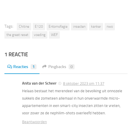
Tags:
Chitine
E120
Entomofagie
insecten
kanker
nwo
the great reset
voeding
WEF
1 REACTIE
Reacties
1
Pingbacks
0
Anita van der Scheer
8 oktober 2023 om 11:37
Helaas bestaat het merendeel van de bevolking uit onnozele
sukkels die zometeen allemaal in hun onverwarmde micro-
appartementen in een smart-city insecten zitten te vreten,
voor zover ze de nephilim-shots overleefd hebben.
Beantwoorden