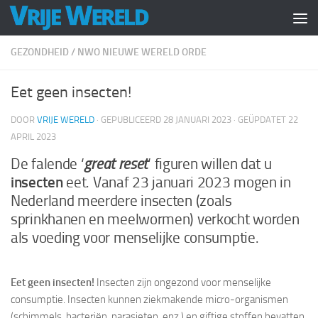
Doorgaan naar inhoud
GEZONDHEID
/
NWO NIEUWE WERELD ORDE
Eet geen insecten!
DOOR
VRIJE WERELD
· GEPUBLICEERD
28 JANUARI 2023
· GEÜPDATET
22
APRIL 2023
De falende ‘
great reset
‘ figuren willen dat u
insecten
eet. Vanaf 23 januari 2023 mogen in
Nederland meerdere insecten (zoals
sprinkhanen en meelwormen) verkocht worden
als voeding voor menselijke consumptie.
Eet geen insecten!
Insecten zijn ongezond voor menselijke
consumptie. Insecten kunnen ziekmakende micro-organismen
(schimmels, bacteriën, parasieten, enz.) en giftige stoffen bevatten