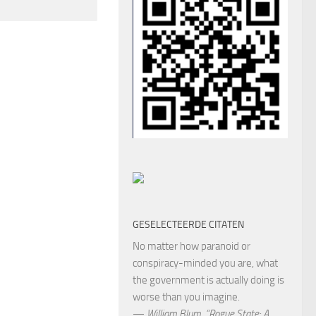
GESELECTEERDE CITATEN
No matter how paranoid or
conspiracy-minded you are, what
the government is actually doing is
worse than you imagine.
—
William Blum
,
“Rogue State: A