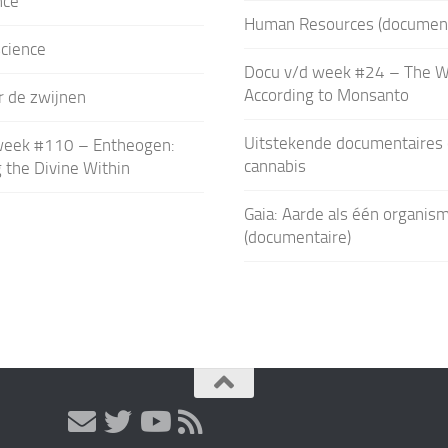
nce
Human Resources (document
science
Docu v/d week #24 – The W
According to Monsanto
r de zwijnen
Uitstekende documentaires 
week #110 – Entheogen:
cannabis
the Divine Within
Gaia: Aarde als één organis
(documentaire)