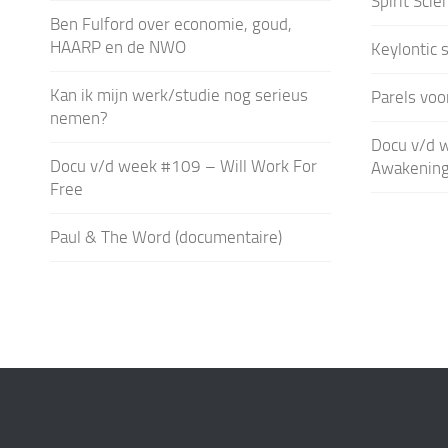
Spirit Scie
Ben Fulford over economie, goud,
HAARP en de NWO
Keylontic 
Kan ik mijn werk/studie nog serieus
Parels voo
nemen?
Docu v/d 
Docu v/d week #109 – Will Work For
Awakening 
Free
Paul & The Word (documentaire)