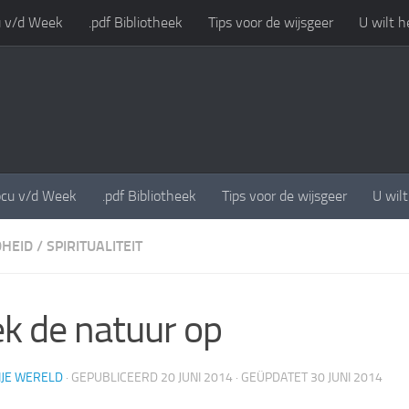
 v/d Week
.pdf Bibliotheek
Tips voor de wijsgeer
U wilt h
cu v/d Week
.pdf Bibliotheek
Tips voor de wijsgeer
U wil
HEID
/
SPIRITUALITEIT
k de natuur op
IJE WERELD
· GEPUBLICEERD
20 JUNI 2014
· GEÜPDATET
30 JUNI 2014