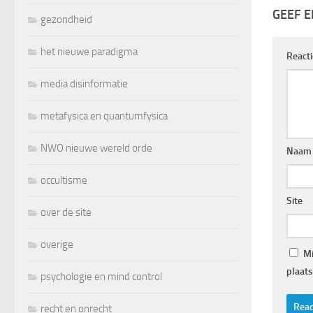
GEEF E
gezondheid
het nieuwe paradigma
React
media disinformatie
metafysica en quantumfysica
NWO nieuwe wereld orde
Naam
occultisme
Site
over de site
overige
Mi
plaats
psychologie en mind control
recht en onrecht