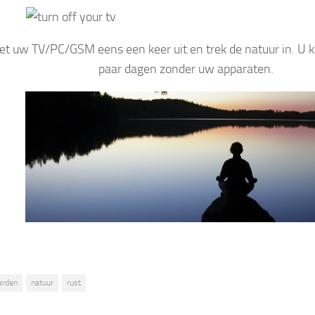
Zet uw TV/PC/GSM eens een keer uit en trek de natuur in. U 
paar dagen zonder uw apparaten.
arden
natuur
rust