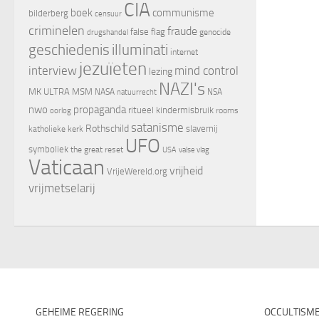
CIA
boek
communisme
bilderberg
censuur
criminelen
fraude
false flag
genocide
drugshandel
geschiedenis
illuminati
internet
jezuïeten
interview
mind control
lezing
NAZI's
MK ULTRA
MSM
NASA
NSA
natuurrecht
nwo
propaganda
ritueel kindermisbruik
oorlog
rooms
satanisme
Rothschild
slavernij
katholieke kerk
UFO
symboliek
the great reset
valse vlag
USA
Vaticaan
vrijheid
VrijeWereld.org
vrijmetselarij
GEHEIME REGERING
OCCULTISM