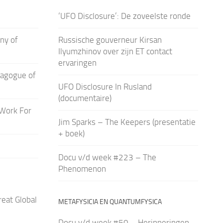
‘UFO Disclosure’: De zoveelste ronde
iny of
Russische gouverneur Kirsan
Ilyumzhinov over zijn ET contact
ervaringen
nagogue of
UFO Disclosure In Rusland
(documentaire)
 Work For
Jim Sparks – The Keepers (presentatie
+ boek)
Docu v/d week #223 – The
Phenomenon
eat Global
METAFYSICIA EN QUANTUMFYSICA
Docu v/d week #50 – Herinneringen