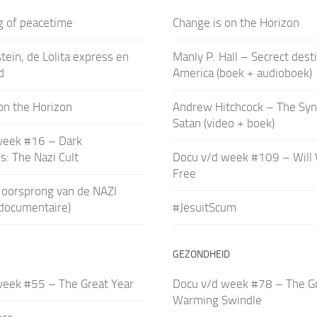
ag of peacetime
Change is on the Horizon
tein, de Lolita express en
Manly P. Hall – Secrect dest
d
America (boek + audioboek)
on the Horizon
Andrew Hitchcock – The Sy
Satan (video + boek)
week #16 – Dark
s: The Nazi Cult
Docu v/d week #109 – Will
Free
 oorsprong van de NAZI
(documentaire)
#JesuitScum
GEZONDHEID
week #55 – The Great Year
Docu v/d week #78 – The Gr
Warming Swindle