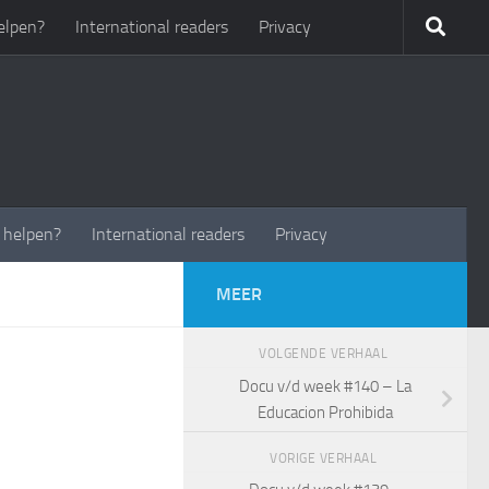
elpen?
International readers
Privacy
t helpen?
International readers
Privacy
MEER
VOLGENDE VERHAAL
Docu v/d week #140 – La
Educacion Prohibida
VORIGE VERHAAL