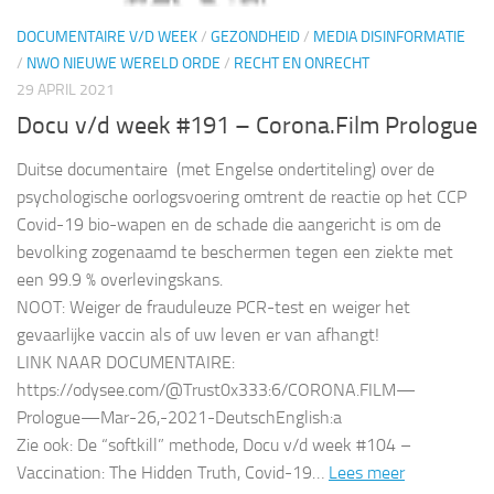
DOCUMENTAIRE V/D WEEK
/
GEZONDHEID
/
MEDIA DISINFORMATIE
/
NWO NIEUWE WERELD ORDE
/
RECHT EN ONRECHT
29 APRIL 2021
Docu v/d week #191 – Corona.Film Prologue
Duitse documentaire (met Engelse ondertiteling) over de
psychologische oorlogsvoering omtrent de reactie op het CCP
Covid-19 bio-wapen en de schade die aangericht is om de
bevolking zogenaamd te beschermen tegen een ziekte met
een 99.9 % overlevingskans.
NOOT: Weiger de frauduleuze PCR-test en weiger het
gevaarlijke vaccin als of uw leven er van afhangt!
LINK NAAR DOCUMENTAIRE:
https://odysee.com/@Trust0x333:6/CORONA.FILM—
Prologue—Mar-26,-2021-DeutschEnglish:a
Zie ook: De “softkill” methode, Docu v/d week #104 –
Vaccination: The Hidden Truth, Covid-19…
Lees meer