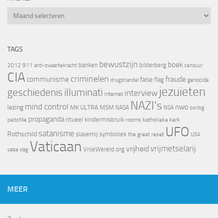
Archief
TAGS
bewustzijn
boek
banken
bilderberg
2012
911
censuur
anti-zwaartekracht
CIA
criminelen
fraude
communisme
false flag
genocide
drugshandel
jezuïeten
geschiedenis
illuminati
interview
internet
NAZI's
mind control
nwo
lezing
MK ULTRA
MSM
NASA
NSA
oorlog
propaganda
ritueel kindermisbruik
rooms katholieke kerk
pedofilie
UFO
satanisme
Rothschild
slavernij
symboliek
the great reset
USA
Vaticaan
vrijheid
vrijmetselarij
VrijeWereld.org
valse vlag
MEER