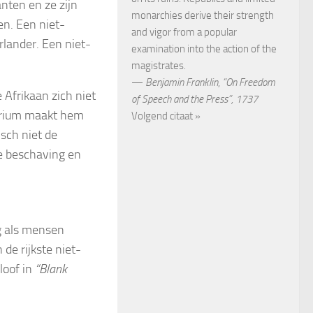
nten en ze zijn
monarchies derive their strength
en. Een niet-
and vigor from a popular
lander. Een niet-
examination into the action of the
magistrates.
—
Benjamin Franklin
,
“On Freedom
 Afrikaan zich niet
of Speech and the Press”, 1737
torium maakt hem
Volgend citaat »
sch niet de
se beschaving en
g als mensen
de rijkste niet-
eloof in
“Blank