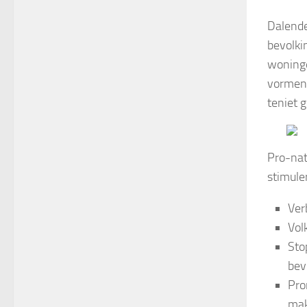
Dalende
bevolki
woninge
vormen 
teniet 
Pro-nat
stimule
Ver
Vol
Sto
bev
Pro
mak