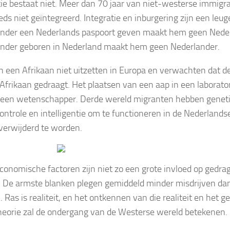
tie bestaat niet. Meer dan 70 jaar van niet-westerse immigra
eds niet geïntegreerd. Integratie en inburgering zijn een leug
nder een Nederlands paspoort geven maakt hem geen Neder
nder geboren in Nederland maakt hem geen Nederlander.
 een Afrikaan niet uitzetten in Europa en verwachten dat de
 Afrikaan gedraagt. Het plaatsen van een aap in een labora
t een wetenschapper. Derde wereld migranten hebben geneti
ontrole en intelligentie om te functioneren in de Nederland
verwijderd te worden.
conomische factoren zijn niet zo een grote invloed op gedra
 De armste blanken plegen gemiddeld minder misdrijven dan 
 Ras is realiteit, en het ontkennen van die realiteit en het g
eorie zal de ondergang van de Westerse wereld betekenen.