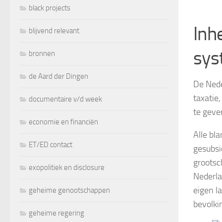
black projects
Inh
blijvend relevant
sys
bronnen
de Aard der Dingen
De Nede
taxatie,
documentaire v/d week
te geve
economie en financiën
Alle bl
ET/ED contact
gesubsi
grootsc
exopolitiek en disclosure
Nederla
eigen l
geheime genootschappen
bevolki
geheime regering