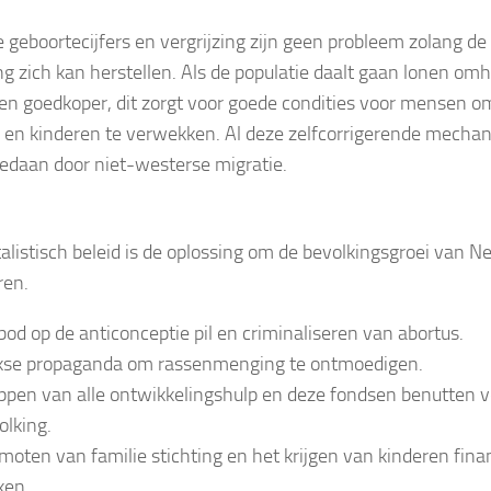
 geboortecijfers en vergrijzing zijn geen probleem zolang d
ng zich kan herstellen. Als de populatie daalt gaan lonen o
n goedkoper, dit zorgt voor goede condities voor mensen om
en kinderen te verwekken. Al deze zelfcorrigerende mech
gedaan door niet-westerse migratie.
alistisch beleid is de oplossing om de bevolkingsgroei van N
ren.
bod op de anticonceptie pil en criminaliseren van abortus.
kse propaganda om rassenmenging te ontmoedigen.
ppen van alle ontwikkelingshulp en deze fondsen benutten v
olking.
moten van familie stichting en het krijgen van kinderen finan
en.