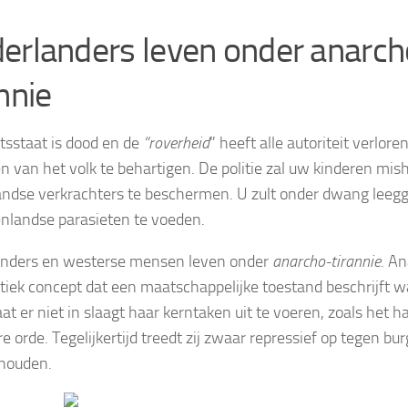
erlanders leven onder anarch
nnie
tsstaat is dood en de
“roverheid
” heeft alle autoriteit verlore
n van het volk te behartigen. De politie zal uw kinderen mi
andse verkrachters te beschermen. U zult onder dwang lee
enlandse parasieten te voeden.
anders en westerse mensen leven onder
anarcho-tirannie
. An
itiek concept dat een maatschappelijke toestand beschrijft 
aat er niet in slaagt haar kerntaken uit te voeren, zoals het
 orde. Tegelijkertijd treedt zij zwaar repressief op tegen bur
houden.