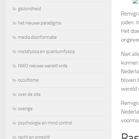
gezondheid
Remigra
joden. 
het nieuwe paradigma
Het doe
media disinformatie
ongevee
metafysica en quantumfysica
Niet al
kunnen 
NWO nieuwe wereld orde
Nederla
blijven
occultisme
wereld 
over de site
Remigra
overige
Nederla
voormal
psychologie en mind control
Ras
recht en onrecht