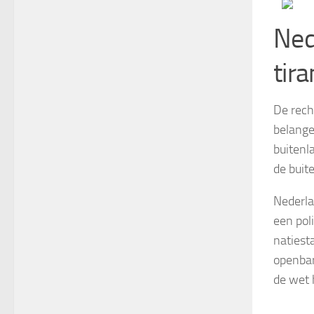
Ned
tira
De rech
belange
buitenl
de buit
Nederl
een pol
natiest
openbare
de wet 