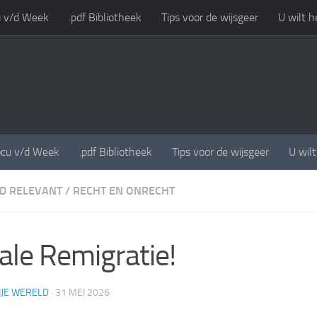
 v/d Week
.pdf Bibliotheek
Tips voor de wijsgeer
U wilt h
cu v/d Week
.pdf Bibliotheek
Tips voor de wijsgeer
U wil
ND RELEVANT
/
RECHT EN ONRECHT
ale Remigratie!
IJE WERELD
·
31 MEI 2026