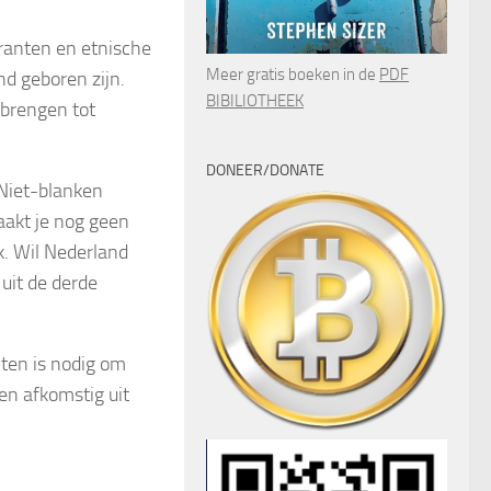
ranten en etnische
Meer gratis boeken in de
PDF
nd geboren zijn.
BIBILIOTHEEK
 brengen tot
DONEER/DONATE
 Niet-blanken
aakt je nog geen
lk. Wil Nederland
uit de derde
nten is nodig om
sen afkomstig uit