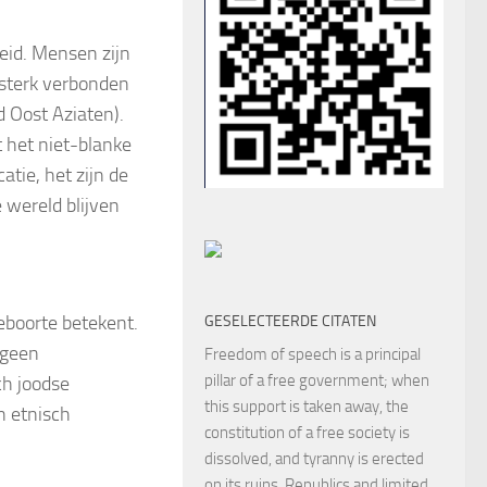
id. Mensen zijn
s sterk verbonden
d Oost Aziaten).
 het niet-blanke
atie, het zijn de
 wereld blijven
boorte betekent.
GESELECTEERDE CITATEN
 geen
Freedom of speech is a principal
pillar of a free government; when
ch joodse
this support is taken away, the
n etnisch
constitution of a free society is
dissolved, and tyranny is erected
on its ruins. Republics and limited