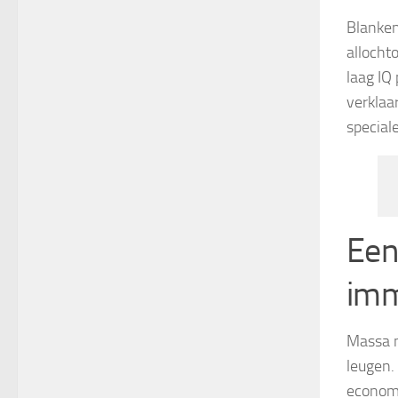
Blanken
allocht
laag IQ
verklaar
special
Een
imm
Massa m
leugen.
econom