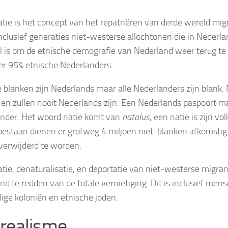
tie is het concept van het repatriëren van derde wereld mig
Inclusief generaties niet-westerse allochtonen die in Nederla
l is om de etnische demografie van Nederland weer terug te
r 95% etnische Nederlanders.
le blanken zijn Nederlands maar alle Nederlanders zijn blank.
en zullen nooit Nederlands zijn. Een Nederlands paspoort m
nder. Het woord natie komt van
natalus
, een natie is zijn vo
 bestaan dienen er grofweg 4 miljoen niet-blanken afkomstig 
verwijderd te worden.
tie, denaturalisatie, en deportatie van niet-westerse migra
nd te redden van de totale vernietiging. Dit is inclusief men
ige koloniën en etnische joden.
realisme