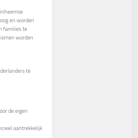
e inheemse
mhoog en worden
 families te
anismen worden
ederlanders te
oor de eigen
cieel aantrekkelijk