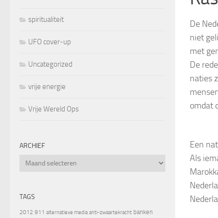
spiritualiteit
De Nede
niet gel
UFO cover-up
met gen
De rede
Uncategorized
naties z
vrije energie
mensen 
omdat d
Vrije Wereld Ops
Een nat
ARCHIEF
Als iema
Archief
Marokka
Nederla
TAGS
Nederla
banken
2012
911
alternatieve media
anti-zwaartekracht