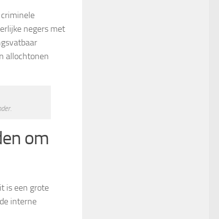
 criminele
erlijke negers met
ngsvatbaar
en allochtonen
nder.
eden om
t is een grote
de interne