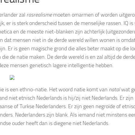
rlander zal
rasrealisme
moeten omarmen of worden uitgeroe
ijk, er is sterk onderscheid tussen de menselijke rassen. IQ i
etica en de meeste niet-blanken zijn achterlijk (uitgezonder
n dat mensen niet in de derde wereld willen wonen is omdat
ijn. Er is geen magische grond die alles beter maakt op die loc
die de natie maken. De derde wereld is en zal altijd de derde
eze mensen genetisch lagere intelligentie hebben.
ie is een ethno-natie. Het woord natie komt van
natal
wat ge
nd niet etnisch Nederlands is hij/zij niet Nederlands. Er zijn
anse of Turkse Nederlanders. Er zijn geen negroïde of etnis
nders. Nederlanders zijn blank. Als iemand niet minstens ee
ndse ouder heeft dan is diegene niet Nederlands.