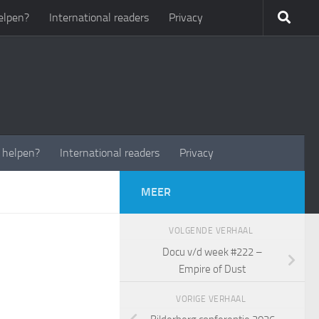
elpen?
International readers
Privacy
t helpen?
International readers
Privacy
MEER
VOLGENDE VERHAAL
Docu v/d week #222 –
Empire of Dust
VORIGE VERHAAL