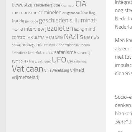
Integra
CIA
bewustzijn
boek
bilderberg
censuur
nog ste
criminelen
communisme
false flag
drugshandel
Nederla
geschiedenis
illuminati
fraude
genocide
Nederla
jezuïeten
interview
mind
lezing
internet
NAZI's
control
nwo
MK ULTRA
MSM
NASA
NSA
Men kan
propaganda
ritueel kindermisbruik
oorlog
rooms
als een
satanisme
Rothschild
slavernij
katholieke kerk
niet to
UFO
symboliek
the great reset
valse vlag
USA
impulsc
Vaticaan
vrijheid
VrijeWereld.org
dienen 
vrijmetselarij
Socio-e
denken.
blanken.
Slate”
th