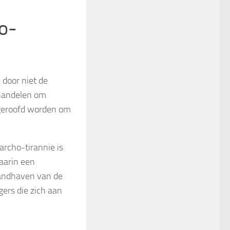
o-
n door niet de
shandelen om
ggeroofd worden om
archo-tirannie is
waarin een
 handhaven van de
gers die zich aan