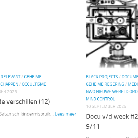
D RELEVANT
/
GEHEIME
BLACK PROJECTS
/
DOCUME
SCHAPPEN
/
OCCULTISME
GEHEIME REGERING
/
MEDI
BER 2025
NWO NIEUWE WERELD ORD
MIND CONTROL
e verschillen (12)
10 SEPTEMBER 2025
 Satanisch kindermisbruik…
Lees meer
Docu v/d week #
9/11