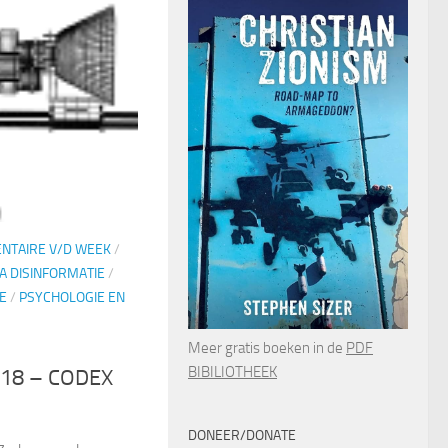
NTAIRE V/D WEEK
/
A DISINFORMATIE
/
E
/
PSYCHOLOGIE EN
Meer gratis boeken in de
PDF
BIBILIOTHEEK
218 – CODEX
DONEER/DONATE