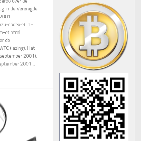
Zerbo over de
ag in de Verenigde
 2001.
tnzu-codex-911-
m-et.html
er de
WTC (lezing), Het
 september 2001),
 september 2001…