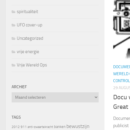
spiritualiteit
UFO cover-up
Uncategorized
vrije energie
Vrije Wereld Ops
DOCUMEN
WERELD 
CONTROL
ARCHIEF
29 AUGU
Archief
Docu 
Great 
TAGS
Document
publicis
bewustzijn
banken
2012
911
anti-zwaartekracht