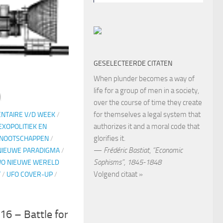
GESELECTEERDE CITATEN
When plunder becomes a way of
life for a group of men in a society,
over the course of time they create
for themselves a legal system that
NTAIRE V/D WEEK
/
authorizes it and a moral code that
EXOPOLITIEK EN
glorifies it.
ENOOTSCHAPPEN
/
—
Frédéric Bastiat
,
“Economic
NIEUWE PARADIGMA
/
Sophisms”, 1845-1848
O NIEUWE WERELD
Volgend citaat »
T
/
UFO COVER-UP
/
6 – Battle for