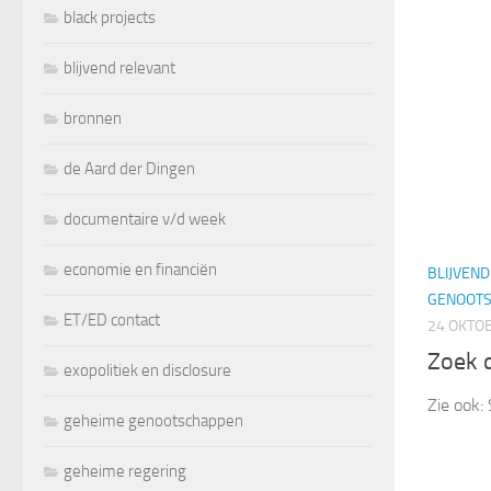
black projects
blijvend relevant
bronnen
de Aard der Dingen
documentaire v/d week
economie en financiën
BLIJVEN
GENOOT
ET/ED contact
24 OKTO
Zoek d
exopolitiek en disclosure
Zie ook:
geheime genootschappen
geheime regering