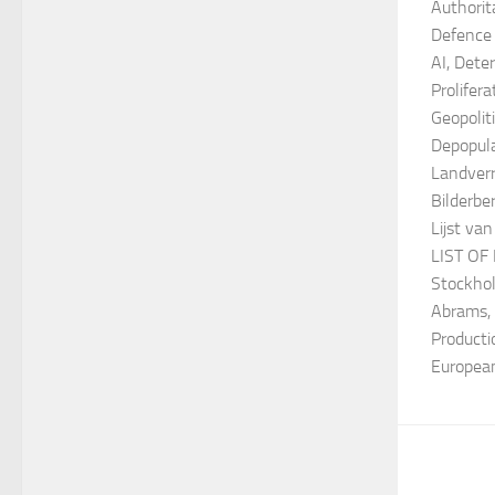
Authorit
Defence 
AI, Dete
Prolifera
Geopolit
Depopula
Landver
Bilderbe
Lijst va
LIST OF
Stockho
Abrams, 
Producti
Europea