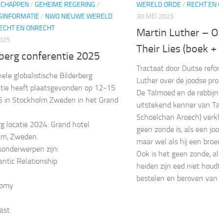
SCHAPPEN
/
GEHEIME REGERING
/
WERELD ORDE
/
RECHT EN
ISINFORMATIE
/
NWO NIEUWE WERELD
30 MEI 2025
ECHT EN ONRECHT
Martin Luther – O
2025
Their Lies (boek 
rberg conferentie 2025
Tractaat door Duitse ref
nele globalistische Bilderberg
Luther over de joodse pr
tie heeft plaatsgevonden op 12-15
De Talmoed en de rabbijn
5 in Stockholm Zweden in het Grand
uitstekend kenner van T
Schoelchan Aroech) verkl
rg locatie 2024: Grand hotel
geen zonde is, als een jo
lm, Zweden.
maar wel als hij een broed
onderwerpen zijn:
Ook is het geen zonde, al
antic Relationship
heiden zijn eed niet houdt
bestelen en beroven van
nomy
ast