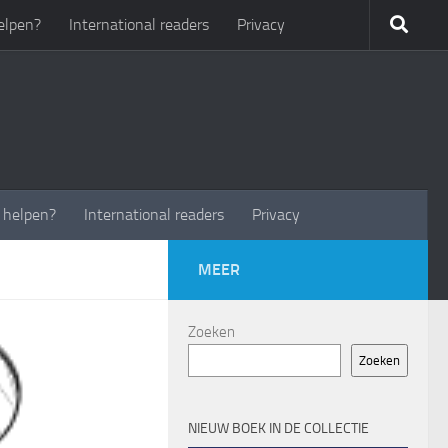
elpen?
International readers
Privacy
t helpen?
International readers
Privacy
MEER
Zoeken
Zoeken
NIEUW BOEK IN DE COLLECTIE