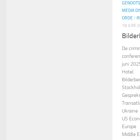
GENOOT
MEDIA D
ORDE
/
R
18 JUNI 
Bilde
De crimi
conferen
juni 202
Hotel.
Bilderbe
Stockho
Gespreks
Transatl
Ukraine
US Eco
Europe
Middle E