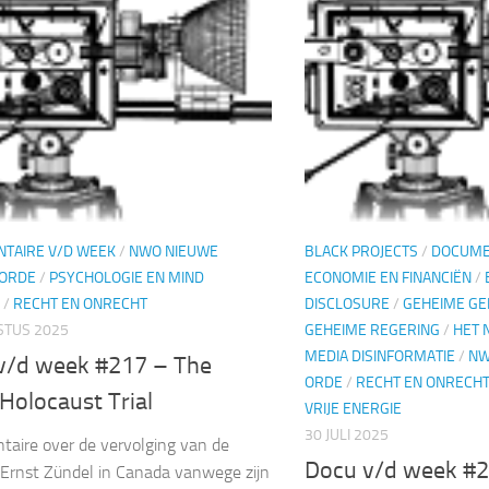
TAIRE V/D WEEK
/
NWO NIEUWE
BLACK PROJECTS
/
DOCUME
ORDE
/
PSYCHOLOGIE EN MIND
ECONOMIE EN FINANCIËN
/
/
RECHT EN ONRECHT
DISCLOSURE
/
GEHEIME G
STUS 2025
GEHEIME REGERING
/
HET 
MEDIA DISINFORMATIE
/
NW
v/d week #217 – The
ORDE
/
RECHT EN ONRECH
Holocaust Trial
VRIJE ENERGIE
30 JULI 2025
aire over de vervolging van de
Docu v/d week #21
t Ernst Zündel in Canada vanwege zijn