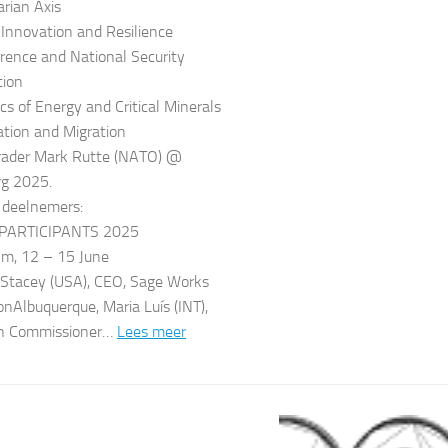
arian Axis
Innovation and Resilience
rrence and National Security
tion
ics of Energy and Critical Minerals
tion and Migration
rader Mark Rutte (NATO) @
rg 2025.
n deelnemers:
 PARTICIPANTS 2025
lm, 12 – 15 June
Stacey (USA), CEO, Sage Works
onAlbuquerque, Maria Luís (INT),
n Commissioner…
Lees meer