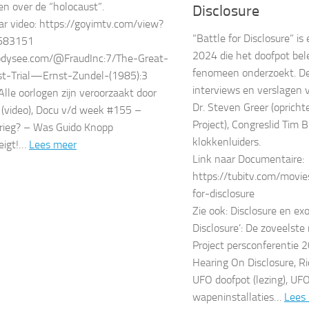
gen over de “holocaust”.
Disclosure
ar video: https://goyimtv.com/view?
“Battle for Disclosure” i
583151
2024 die het doofpot be
/odysee.com/@FraudInc:7/The-Great-
fenomeen onderzoekt. De
st-Trial—Ernst-Zundel-(1985):3
interviews en verslagen 
 Alle oorlogen zijn veroorzaakt door
Dr. Steven Greer (opricht
 (video), Docu v/d week #155 –
Project), Congreslid Tim B
Krieg? – Was Guido Knopp
klokkenluiders.
eigt!…
Lees meer
Link naar Documentaire:
https://tubitv.com/movi
for-disclosure
Zie ook: Disclosure en exo
Disclosure’: De zoveelste 
Project persconferentie 2
Hearing On Disclosure, R
UFO doofpot (lezing), UFO
wapeninstallaties…
Lees