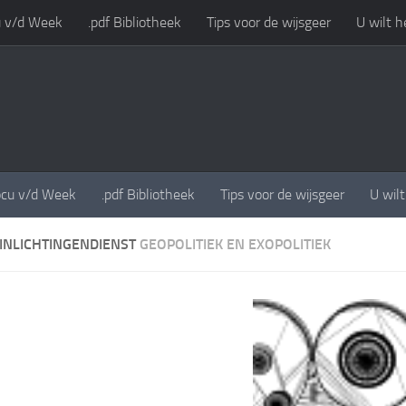
 v/d Week
.pdf Bibliotheek
Tips voor de wijsgeer
U wilt h
cu v/d Week
.pdf Bibliotheek
Tips voor de wijsgeer
U wil
 INLICHTINGENDIENST
GEOPOLITIEK EN EXOPOLITIEK