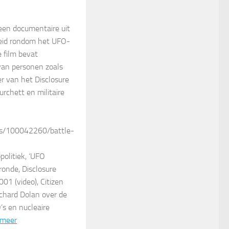
s een documentaire uit
leid rondom het UFO-
 film bevat
van personen zoals
er van het Disclosure
urchett en militaire
es/100042260/battle-
politiek, ‘UFO
ronde, Disclosure
001 (video), Citizen
ichard Dolan over de
’s en nucleaire
 meer