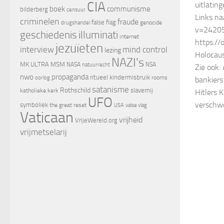
CIA
uitlatin
boek
communisme
bilderberg
censuur
Links na
criminelen
fraude
false flag
genocide
drugshandel
v=2420
geschiedenis
illuminati
internet
https:/
jezuïeten
interview
mind control
lezing
Holocau
NAZI's
MK ULTRA
MSM
NASA
NSA
natuurrecht
Zie ook:
nwo
propaganda
ritueel kindermisbruik
oorlog
rooms
bankiers
satanisme
Rothschild
slavernij
katholieke kerk
Hitlers 
UFO
verschw
symboliek
the great reset
valse vlag
USA
Vaticaan
vrijheid
VrijeWereld.org
vrijmetselarij