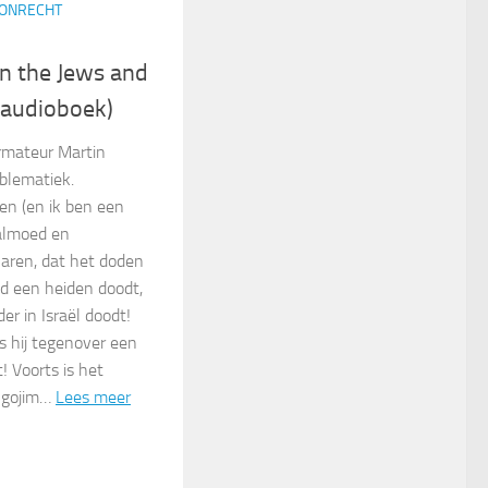
 ONRECHT
n the Jews and
+ audioboek)
ormateur Martin
oblematiek.
en (en ik ben een
almoed en
aren, dat het doden
od een heiden doodt,
er in Israël doodt!
s hij tegenover een
! Voorts is het
 gojim…
Lees meer