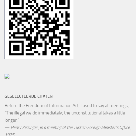
GESELECTEERDE CITATEN
Before the Freedom of Information Act, I used to say at meetings,
“The illegal we do immediately; the unconstitutional takes a little
longer.”
—
Henry Kissinger
,
in a meeting at the Turkish Foreign Minister’s Office,
1975