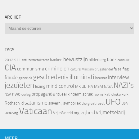
ARCHIEF
Archief
TAGS
bewustzijn
boek
banken
bilderberg
2012
911
censuur
anti-zwaartekracht
CIA
criminelen
communisme
false flag
cultural Marxism
drugshandel
geschiedenis
illuminati
interview
fraude
genocide
internet
jezuïeten
NAZI's
mind control
lezing
MK ULTRA
MSM
NASA
nwo
propaganda
ritueel kindermisbruik
NSA
oorlog
rooms katholieke kerk
UFO
satanisme
Rothschild
slavernij
symboliek
the great reset
USA
Vaticaan
vrijheid
vrijmetselarij
VrijeWereld.org
valse vlag
MEER