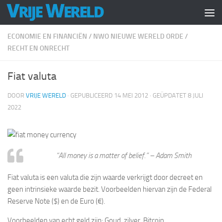
Doorgaan naar inhoud
ECONOMIE EN FINANCIËN
/
NWO NIEUWE WERELD ORDE
/
RECHT EN ONRECHT
Fiat valuta
DOOR
VRIJE WERELD
· GEPUBLICEERD
14 MEI 2012
· GEÜPDATET
8 JULI
2022
“
All money is a matter of belief
.” –
Adam Smith
Fiat valuta is een valuta die zijn waarde verkrijgt door decreet en
geen intrinsieke waarde bezit. Voorbeelden hiervan zijn de Federal
Reserve Note ($) en de Euro (€).
Voorbeelden van echt geld zijn: Goud, zilver, Bitcoin.