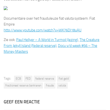
Documentaire over het frauduleuze fiat valuta systeem: Fiat
Empire
http://www.youtube.com/watch?v=WK76Dl18uAU
Zie ook:
Paul Hellyer – A World in Turmoil (lezing)
,
The Creature
From Jekyll Island (federal reserve)
,
Docu v/d week #56 – The
Money Masters
Tags:
ECB
FED
federal reserve
fiat geld
fractioneel reserve bankieren
fraude
valuta
GEEF EEN REACTIE