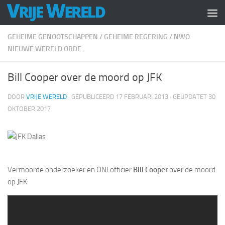
Doorgaan naar inhoud
GEHEIME GENOOTSCHAPPEN
/
GEHEIME REGERING
/
NWO
NIEUWE WERELD ORDE
Bill Cooper over de moord op JFK
DOOR
VRIJE WERELD
· GEPUBLICEERD
17 FEBRUARI 2013
· GEÜPDATET
30
OKTOBER 2017
Vermoorde onderzoeker en ONI officier
Bill Cooper
over de moord
op JFK: