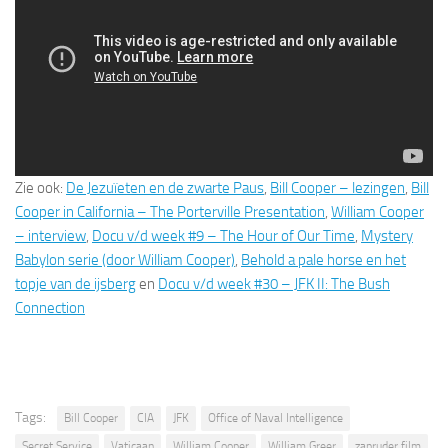
Zie ook:
De Jezuïeten en de zwarte Paus
,
Bill Cooper – lezingen
,
Bill
Cooper in California – The Porterville Presentation
,
William Cooper
– interview
,
Docu v/d week #9 – The Hour of Our Time
,
Mystery
Babylon serie (door William Cooper)
,
Behold a pale horse en het
topje van de ijsberg
en
Docu v/d week #30 – JFK II: The Bush
Connection
Tags:
Bill Cooper
CIA
JFK
Office of Naval Intelligence
Secret Service
Vaticaan
William Cooper
William Greer
zapruder film