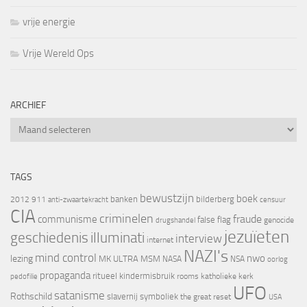
vrije energie
Vrije Wereld Ops
ARCHIEF
Archief
TAGS
bewustzijn
boek
banken
bilderberg
2012
911
censuur
anti-zwaartekracht
CIA
criminelen
fraude
communisme
false flag
genocide
drugshandel
jezuïeten
geschiedenis
illuminati
interview
internet
NAZI's
mind control
nwo
lezing
MK ULTRA
MSM
NASA
NSA
oorlog
propaganda
ritueel kindermisbruik
rooms katholieke kerk
pedofilie
UFO
satanisme
Rothschild
slavernij
symboliek
the great reset
USA