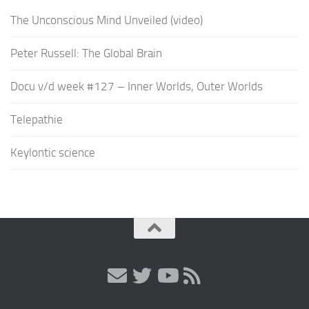
The Unconscious Mind Unveiled (video)
Peter Russell: The Global Brain
Docu v/d week #127 – Inner Worlds, Outer Worlds
Telepathie
Keylontic science