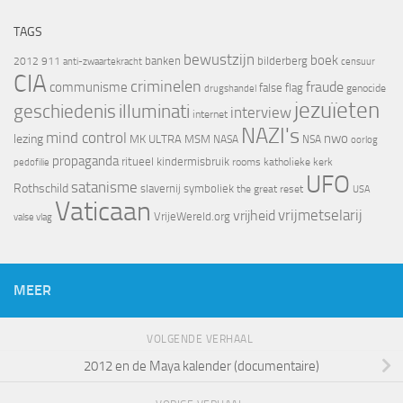
TAGS
bewustzijn
boek
banken
bilderberg
2012
911
censuur
anti-zwaartekracht
CIA
criminelen
fraude
communisme
false flag
genocide
drugshandel
jezuïeten
geschiedenis
illuminati
interview
internet
NAZI's
mind control
nwo
lezing
MK ULTRA
MSM
NASA
NSA
oorlog
propaganda
ritueel kindermisbruik
rooms katholieke kerk
pedofilie
UFO
satanisme
Rothschild
slavernij
symboliek
the great reset
USA
Vaticaan
vrijheid
vrijmetselarij
VrijeWereld.org
valse vlag
MEER
VOLGENDE VERHAAL
2012 en de Maya kalender (documentaire)