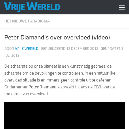
Doorgaan naar inhoud
HET NIEUWE PARADIGMA
Peter Diamandis over overvloed (video)
DOOR
VRIJE WERELD
· GEPUBLICEERD
12 DECEMBER 2012
· GEÜPDATET
2
JULI 2013
De schaarste op onze planeet is een kunstmatig gecreëerde
schaarste om de bevolkingen te controleren. In een natuurlijke
overvloed situatie is er immers geen controle uit te oefenen.
Ondernemer
Peter Diamandis
spreekt tijdens de
TED
over de
toekomst van overvloed.