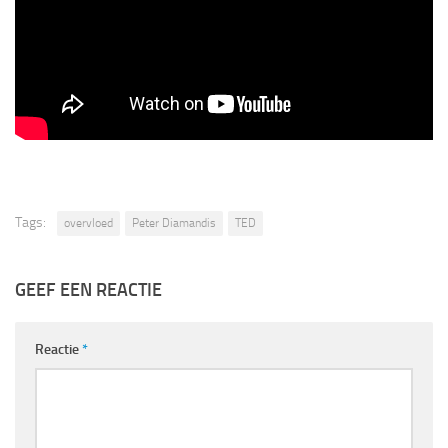
Tags:
overvloed
Peter Diamandis
TED
GEEF EEN REACTIE
Reactie
*