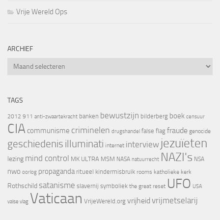
Vrije Wereld Ops
ARCHIEF
Archief
TAGS
bewustzijn
boek
banken
bilderberg
2012
911
censuur
anti-zwaartekracht
CIA
criminelen
fraude
communisme
false flag
genocide
drugshandel
jezuïeten
geschiedenis
illuminati
interview
internet
NAZI's
mind control
lezing
MK ULTRA
MSM
NASA
NSA
natuurrecht
nwo
propaganda
ritueel kindermisbruik
oorlog
rooms katholieke kerk
UFO
satanisme
Rothschild
slavernij
symboliek
the great reset
USA
Vaticaan
vrijheid
vrijmetselarij
VrijeWereld.org
valse vlag