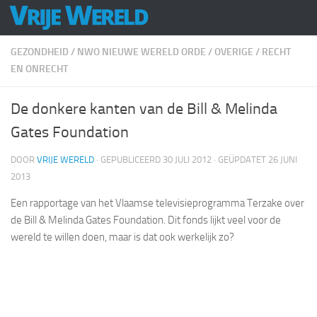
Doorgaan naar inhoud
GEZONDHEID
/
NWO NIEUWE WERELD ORDE
/
OVERIGE
/
RECHT
EN ONRECHT
De donkere kanten van de Bill & Melinda
Gates Foundation
DOOR
VRIJE WERELD
· GEPUBLICEERD
30 JULI 2012
· GEÜPDATET
26 JUNI
2013
Een rapportage van het Vlaamse televisieprogramma Terzake over
de Bill & Melinda Gates Foundation. Dit fonds lijkt veel voor de
wereld te willen doen, maar is dat ook werkelijk zo?