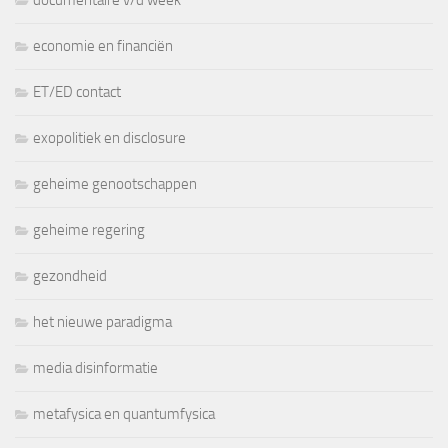
documentaire v/d week
economie en financiën
ET/ED contact
exopolitiek en disclosure
geheime genootschappen
geheime regering
gezondheid
het nieuwe paradigma
media disinformatie
metafysica en quantumfysica