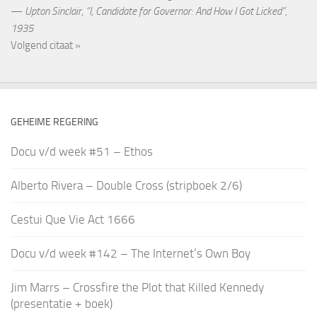
—
Upton Sinclair
,
“I, Candidate for Governor: And How I Got Licked”,
1935
Volgend citaat »
GEHEIME REGERING
Docu v/d week #51 – Ethos
Alberto Rivera – Double Cross (stripboek 2/6)
Cestui Que Vie Act 1666
Docu v/d week #142 – The Internet’s Own Boy
Jim Marrs – Crossfire the Plot that Killed Kennedy
(presentatie + boek)