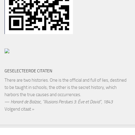
GESELECTEERDE CITATEN
There are two histories. One is the official and full of lies, destined
to be taught in schools; the other is the secret history, which
harbors the true causes and occurrences.
—
Honoré de Balzac
,
“Illusions Perdues 3: Éve et David”, 1843
Volgend citaat »