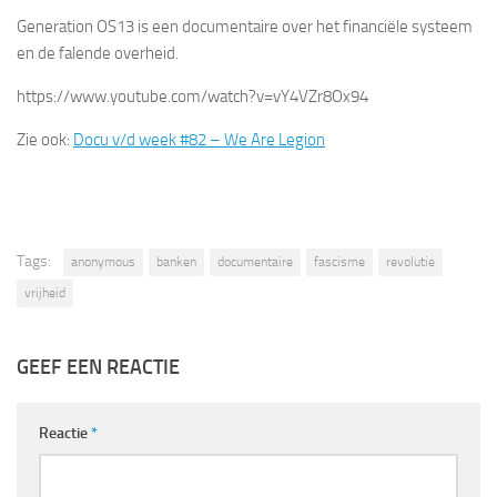
Generation OS13 is een documentaire over het financiële systeem
en de falende overheid.
https://www.youtube.com/watch?v=vY4VZr8Ox94
Zie ook:
Docu v/d week #82 – We Are Legion
Tags:
anonymous
banken
documentaire
fascisme
revolutie
vrijheid
GEEF EEN REACTIE
Reactie
*