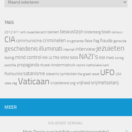
Archief
TAGS
bewustzijn
boek
banken
bilderberg
2012
911
censuur
anti-zwaartekracht
CIA
criminelen
fraude
communisme
false flag
genocide
drugshandel
jezuïeten
geschiedenis
illuminati
interview
internet
NAZI's
mind control
nwo
lezing
MK ULTRA
MSM
NASA
NSA
oorlog
propaganda
ritueel kindermisbruik
rooms katholieke kerk
pedofilie
UFO
satanisme
Rothschild
slavernij
symboliek
the great reset
USA
Vaticaan
vrijheid
vrijmetselarij
VrijeWereld.org
valse vlag
MEER
VOLGENDE VERHAAL
Mark Passio over het Natuurrecht (presentatie)