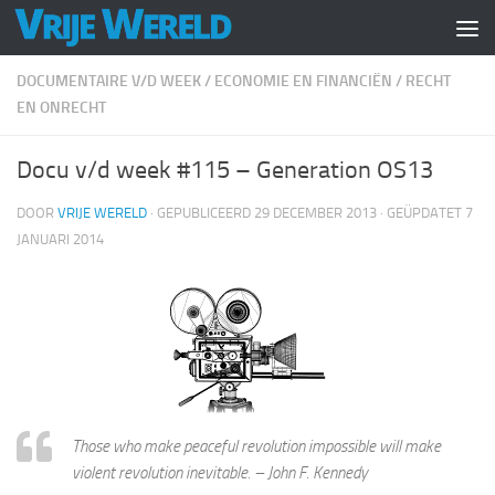
Doorgaan naar inhoud
DOCUMENTAIRE V/D WEEK
/
ECONOMIE EN FINANCIËN
/
RECHT
EN ONRECHT
Docu v/d week #115 – Generation OS13
DOOR
VRIJE WERELD
· GEPUBLICEERD
29 DECEMBER 2013
· GEÜPDATET
7
JANUARI 2014
Those who make peaceful revolution impossible will make
violent revolution inevitable. – John F. Kennedy