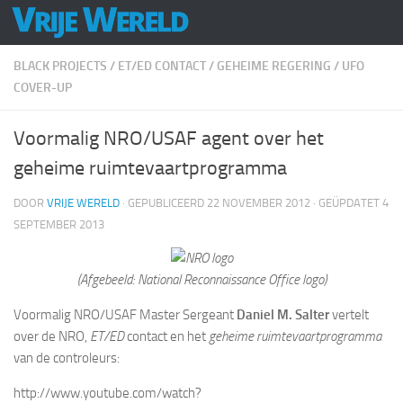
Doorgaan naar inhoud
BLACK PROJECTS
/
ET/ED CONTACT
/
GEHEIME REGERING
/
UFO
COVER-UP
Voormalig NRO/USAF agent over het
geheime ruimtevaartprogramma
DOOR
VRIJE WERELD
· GEPUBLICEERD
22 NOVEMBER 2012
· GEÜPDATET
4
SEPTEMBER 2013
(Afgebeeld: National Reconnaissance Office logo)
Voormalig NRO/USAF Master Sergeant
Daniel M. Salter
vertelt
over de NRO,
ET/ED
contact en het
geheime ruimtevaartprogramma
van de controleurs:
http://www.youtube.com/watch?