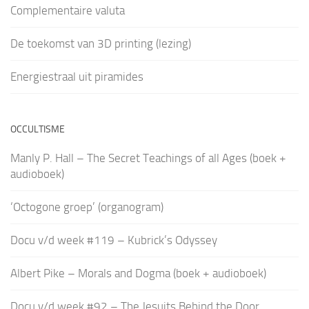
Complementaire valuta
De toekomst van 3D printing (lezing)
Energiestraal uit piramides
OCCULTISME
Manly P. Hall – The Secret Teachings of all Ages (boek +
audioboek)
‘Octogone groep’ (organogram)
Docu v/d week #119 – Kubrick’s Odyssey
Albert Pike – Morals and Dogma (boek + audioboek)
Docu v/d week #92 – The Jesuits Behind the Door