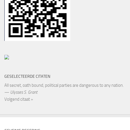
GESELECTEERDE CITATEN
All secret, oath bound, political parties are dangerous to any nation.
—
Ulysses S. Grant
Volgend citaat »