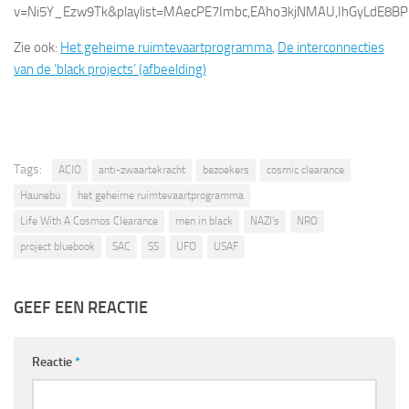
v=Ni5Y_Ezw9Tk&playlist=MAecPE7Imbc,EAho3kjNMAU,IhGyLdE8B
Zie ook:
Het geheime ruimtevaartprogramma
,
De interconnecties
van de ‘black projects’ (afbeelding)
Tags:
ACIO
anti-zwaartekracht
bezoekers
cosmic clearance
Haunebu
het geheime ruimtevaartprogramma
Life With A Cosmos Clearance
men in black
NAZI's
NRO
project bluebook
SAC
SS
UFO
USAF
GEEF EEN REACTIE
Reactie
*