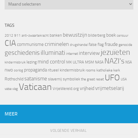
Archief
TAGS
bewustzijn
boek
banken
bilderberg
2012
911
censuur
anti-zwaartekracht
CIA
criminelen
fraude
communisme
false flag
genocide
drugshandel
jezuïeten
geschiedenis
illuminati
interview
internet
NAZI's
mind control
lezing
MK ULTRA
MSM
NASA
NSA
kindermisbruik
nwo
propaganda
ritueel kindermisbruik
oorlog
rooms katholieke kerk
UFO
satanisme
Rothschild
slavernij
symboliek
the great reset
USA
Vaticaan
vrijheid
vrijmetselarij
VrijeWereld.org
valse vlag
MEER
VOLGENDE VERHAAL