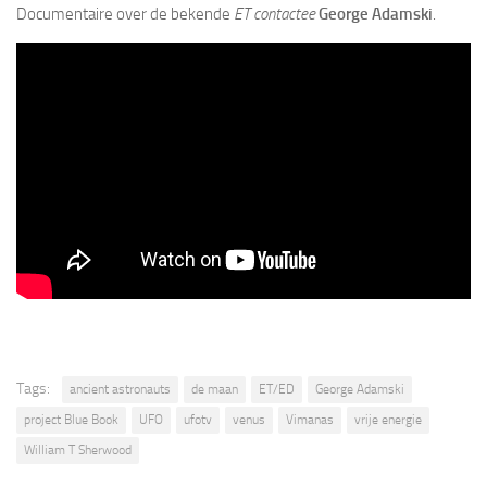
Documentaire over de bekende
ET contactee
George Adamski
.
Tags:
ancient astronauts
de maan
ET/ED
George Adamski
project Blue Book
UFO
ufotv
venus
Vimanas
vrije energie
William T Sherwood