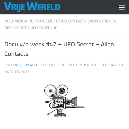
Doorgaan naar inhoud
DOCUMENTAIRE V/D WEEK
/
ET/ED CONTACT
/
EXOPOLITIEK EN
DISCLOSURE
/
UFO COVER-UP
Docu v/d week #47 – UFO Secret – Alien
Contacts
DOOR
VRIJE WERELD
· GEPUBLICEERD
3 SEPTEMBER 2012
· GEÜPDATET
1
OKTOBER 2013