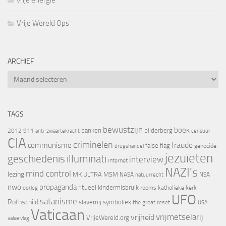
vrije energie
Vrije Wereld Ops
ARCHIEF
Archief
TAGS
bewustzijn
boek
banken
bilderberg
2012
911
censuur
anti-zwaartekracht
CIA
criminelen
fraude
communisme
false flag
genocide
drugshandel
jezuïeten
geschiedenis
illuminati
interview
internet
NAZI's
mind control
lezing
MK ULTRA
MSM
NASA
NSA
natuurrecht
nwo
propaganda
ritueel kindermisbruik
oorlog
rooms katholieke kerk
UFO
satanisme
Rothschild
slavernij
symboliek
the great reset
USA
Vaticaan
vrijheid
vrijmetselarij
VrijeWereld.org
valse vlag