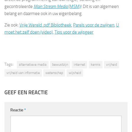
gecontroleerde
Main Stream Media
(MSM)
! Dit is van algemeen
belang en daarmee ook in uw eigenbelang.
Zie ook:
Vrije Wereld .pdf Bibliotheek
,
Parels voor de zwijnen
,
U
moet het zelf doen (video)
,
Tips voor de wijsgeer
Tags:
alternatieve media
bewustzijn
internet
kennis
vrijheid
vrijheid van informatie
wetenschap
wijsheid
GEEF EEN REACTIE
Reactie
*