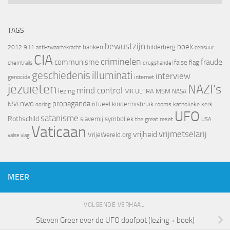
TAGS
bewustzijn
boek
banken
bilderberg
2012
911
censuur
anti-zwaartekracht
CIA
criminelen
fraude
communisme
false flag
chemtrails
drugshandel
geschiedenis
illuminati
interview
genocide
internet
jezuïeten
NAZI's
mind control
lezing
MK ULTRA
MSM
NASA
nwo
propaganda
ritueel kindermisbruik
NSA
oorlog
rooms katholieke kerk
UFO
satanisme
Rothschild
slavernij
symboliek
the great reset
USA
Vaticaan
vrijheid
vrijmetselarij
VrijeWereld.org
valse vlag
MEER
VOLGENDE VERHAAL
Steven Greer over de UFO doofpot (lezing + boek)