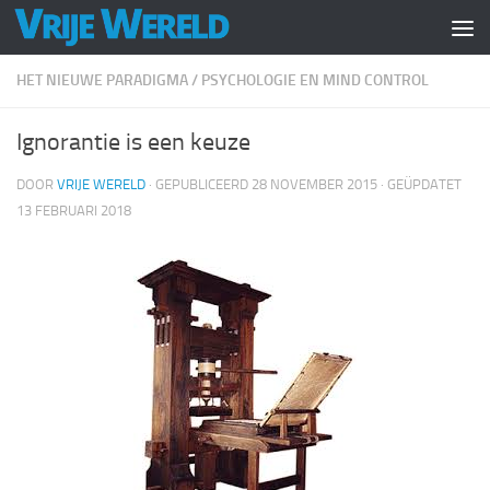
Doorgaan naar inhoud
HET NIEUWE PARADIGMA
/
PSYCHOLOGIE EN MIND CONTROL
Ignorantie is een keuze
DOOR
VRIJE WERELD
· GEPUBLICEERD
28 NOVEMBER 2015
· GEÜPDATET
13 FEBRUARI 2018